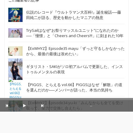
1990年生まれ。熊本出身の九州男児。2019年まで
イベント業界で働きながら、福岡親不孝通りにてJ-
POP、アニソンのDJ活動を行う。その後上京し、
OTOTOY編集部にてアイドル、アニメ関連を中心に
担当。映画、深夜ラジオが好き。
この編集者の記事
伝説のレコード『ウルトラマン大百科!』誕生秘話──藤
田純二が語る、歴史を動かしたマニアの熱意
TrySailはなぜ“お祭りマッスルユニット”になれたのか
──「憧憬」と「Cheers and Cheers!!!」に刻まれた10年
【ExWHYZ】Episode35 mayu「ずっと守るしかなかった
から、最後の最後は攻めたい」
ギタリスト・SAKIがソロ初アルバムで更新した、インス
--
トゥルメンタルの表現
【PIGGS、とらえる vol.66】PIGGSはなぜ「解散」の道
を選んだのか──メンバーが語った、本当の気持ち