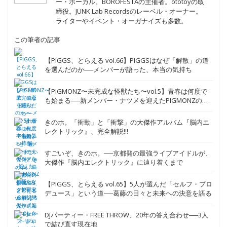
この記事の筆者
J J
パンク・バンドLimited Express (has gone?)のギタ
ー・ボーカル。BOROFESTAの主催者。ototoyの取
締役。JUNK Lab Recordsのレーベル・オーナー。
ライターやイベント・オーガナイズも多数。
この筆者の記事
【PIGGS、とらえる vol.66】PIGGSはなぜ「解散」の道
を選んだのか──メンバーが語った、本当の気持ち
【PIGMONZ〜未完成な怪獣たち〜vol.5】青春は何度で
も始まる──新メンバー・ナツメを迎えたPIGMONZの新
たな挑戦
きのホ。「衝動」と「衝撃」の大傑作アルバム『脳内エ
レクトリック』、完全解説!!!
すごいぞ、きのホ。──京都発の最強ライブアイドルが、