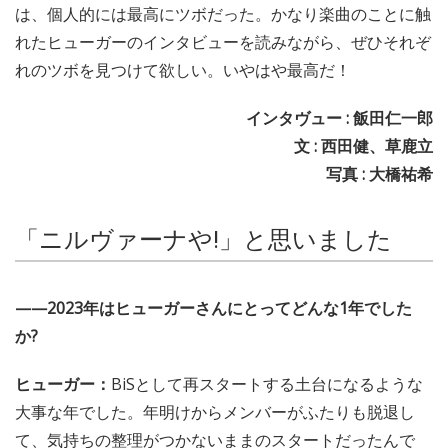
BiSの新作『NEVER MiND』は、とても挑戦的なアルバム
だ。楽曲を提供したプロデューサーたちのクリエイティブ
のエゴがぶつかり、各曲が強烈な個性を放っている。Age
Factoryにも驚いたが、fOULにプロデュースを頼んだの
は、個人的には最高にツボだった。かなり楽曲のことに触
れたヒューガーのインタビューを読みながら、ぜひそれぞ
れのツボを見つけて欲しい。いやはや最高だ！
インタヴュー : 飯田仁一郎
文 : 西田健、草鹿立
写真 : 大橋祐希
「ニルヴァーナや!」と思いました
——2023年はヒューガーさんにとってどんな1年でした