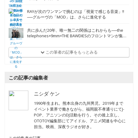
大傑作『脳内エレクトリック』に辿り着くまで
【PIGGS、とらえる vol.65】5人が選んだ「セルフ・プロ
デュース」という道──葛藤の日々と未来への決意を語る
DJパーティー・FREE THROW、20年の答え合わせ──3人
で結び直す現在地
RAYが次のワンマンで挑むのは「視覚で感じる音楽」!!
──グルーヴの「MOD」は、さらに進化する
共に歩んだ20年、唯一無二の関係はこれからも──the
telephones×9mm×THE BAWDIESのフロントマンが集う
祝福の座談会
この筆者の記事をもっとみる
この記事の編集者
ニシダ ケン