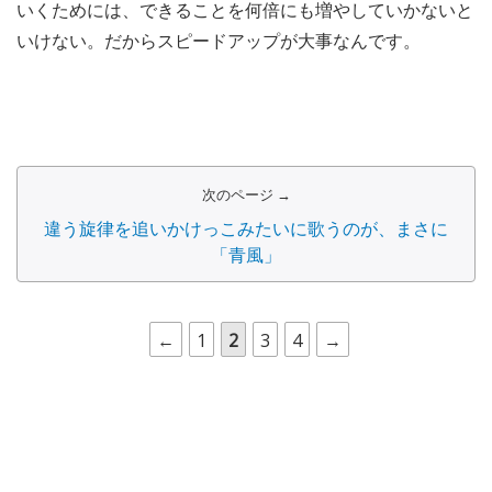
——「走る速度を上げないといけない」と思っているのは
なぜですか?
ヒューガー：
今までと同じことを同じペースでやっていて
も、成長できないと思うんですよ。どんどん大きくなって
いくためには、できることを何倍にも増やしていかないと
いけない。だからスピードアップが大事なんです。
次のページ →
違う旋律を追いかけっこみたいに歌うのが、まさに
「青風」
←
1
2
3
4
→