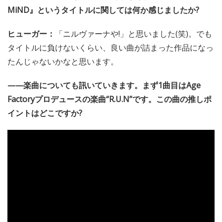
んに「WACKツアーで仲良くなりたいのはヒューガーちゃ
ん」って言ってもらったんです。すごく嬉しかったです。
——相思相愛ですね。さて、メジャー・サードアルバム
『NEVER MiND』がリリースされました。『NEVER
MiND』というタイトルに関しては何か感じましたか?
ヒューガー：
「ニルヴァーナや!」と思いました(笑)。でも
タイトルに負けないくらい、良い曲が詰まった作品になっ
たんじゃないかなと思います。
——楽曲についても訊いていきます。まず1曲目はAge
Factoryプロデュースの楽曲“R.U.N”です。この曲の推しポ
イントはどこですか?