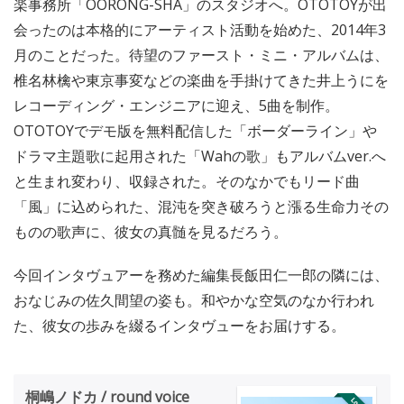
楽事務所「OORONG-SHA」のスタジオへ。OTOTOYが出
会ったのは本格的にアーティスト活動を始めた、2014年3
月のことだった。待望のファースト・ミニ・アルバムは、
椎名林檎や東京事変などの楽曲を手掛けてきた井上うにを
レコーディング・エンジニアに迎え、5曲を制作。
OTOTOYでデモ版を無料配信した「ボーダーライン」や
ドラマ主題歌に起用された「Wahの歌」もアルバムver.へ
と生まれ変わり、収録された。そのなかでもリード曲
「風」に込められた、混沌を突き破ろうと漲る生命力その
ものの歌声に、彼女の真髄を見るだろう。
今回インタヴュアーを務めた編集長飯田仁一郎の隣には、
おなじみの佐久間望の姿も。和やかな空気のなか行われ
た、彼女の歩みを綴るインタヴューをお届けする。
桐嶋ノドカ / round voice