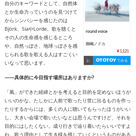
自分のキーワードとして、自然体
とか生命力っていうのを見つけて
からシンパシーを感じたのは
Björk、SiaやLorde。歌を聴くと
round voice
その人の生命感を感じるところ
桐嶋ノドカ
や、自然っぽさ、地球っぽさを感
¥ 1,121
じられる歌を歌える人はすごくい
でみる
いなって思います。
——具体的に今目指す場所はありますか?
「風」ができた経緯とかを考えると目的を定めないほうが
いいのかな。たしかに人前で歌ったり世に出るものを作っ
たりするからには、多くの人に聴いてもらったほうがいい
し、大きい会場で歌いたいなとは思うんですけど、それを
目的にはしたくない。成り行きで辿り着いたらいいですよ
ね。歌う理由として生き様を残していくというものがある