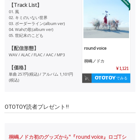
【Track List】
01. 風
02. キミのいない世界
03. ボーダーライン(album ver)
04. Wahの歌(album ver)
05. 世紀末のこども
【配信形態】
round voice
WAV / ALAC / FLAC / AAC / MP3
桐嶋ノドカ
【価格】
¥ 1,121
単曲 257円(税込) / アルバム 1,101円
でみる
(税込)
OTOTOY読者プレゼント!!
桐嶋ノドカ初のグッズから"『round voice』ロゴTシ