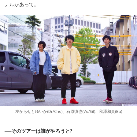
ナルがあって。
左からせとゆいか(Dr/Cho)、石原慎也(Vo/Gt)、秋澤和貴(Ba)
──そのツアーは誰がやろうと?