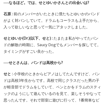
──なるほど。では、せとゆいかさんとの出会いは?
石原 :
前のメンバーがいたときに僕たちとゆいかのバンド
がよく対バンしていて。ドラムもコーラスも上手だから、
入って欲しいなと思って一気にアタックしました。
せとゆいか(Dr.)(以下、せと) :
たまたま私がやってたバン
ドの解散の時期に、Saucy Dogでもメンバーを探してて。
タイミングがすごい良かった。
──せとさんは、バンドは高校から?
せと :
小学校のときからピアノはしてたんですけど、バン
ドは高校3年生からです。高校で同じクラスだった男の子
が軽音部でドラムをしていて、ペンとかをドラムのスティ
ックのようにして遊んでいるのを見て、楽しそうやなって
思ったんです。それで部室に遊びに行って、1番簡単なビ