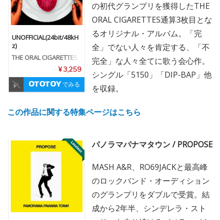
の初代グランプリを獲得したTHE
ORAL CIGARETTES通算3枚目とな
るオリジナル・アルバム。「完
UNOFFICIAL(24bit/48kH
z)
全」でない人々を肯定する、「不
THE ORAL CIGARETTES
完全」な人々全てに歌う会心作。
¥ 3,259
シングル「5150」「DIP-BAP」他
でみる
を収録。
この作品に関する特集ページはこちら
パノラマパナマタウン / PROPOSE
MASH A&R、RO69JACKと最高峰
のロックバンド・オーディション
のグランプリをダブルで受賞。結
成から2年半、シンデレラ・スト