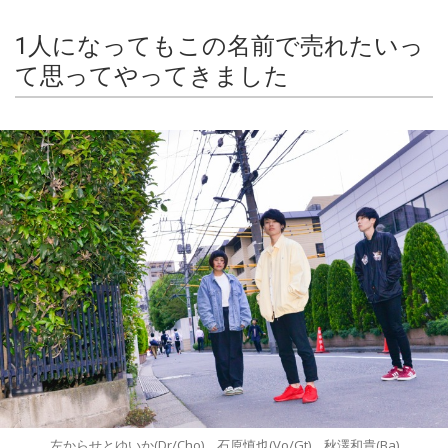
1人になってもこの名前で売れたいっ
て思ってやってきました
左からせとゆいか(Dr/Cho)、石原慎也(Vo/Gt)、秋澤和貴(Ba)