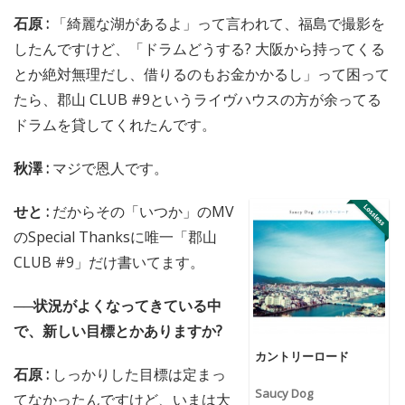
石原 :
「綺麗な湖があるよ」って言われて、福島で撮影を
したんですけど、「ドラムどうする? 大阪から持ってくる
とか絶対無理だし、借りるのもお金かかるし」って困って
たら、郡山 CLUB #9というライヴハウスの方が余ってる
ドラムを貸してくれたんです。
秋澤 :
マジで恩人です。
せと :
だからその「いつか」のMV
のSpecial Thanksに唯一「郡山
CLUB #9」だけ書いてます。
──状況がよくなってきている中
で、新しい目標とかありますか?
カントリーロード
石原 :
しっかりした目標は定まっ
Saucy Dog
てなかったんですけど、いまは大