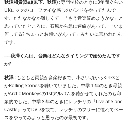
秋澤和貴(Ba.)(以下、秋澤) :
専門学校のときに3年間ぐらい
UKロックのローファイな感じのバンドをやってたんで
す。ただなかなか難しくて、「もう音楽辞めようかな」と
思っていたところに、石原から急に連絡があって。「いま
何してる? ちょっとお願いがあって」みたいに言われたん
です。
──秋澤くんは、音楽はどんなタイミングで始めたんです
か?
秋澤 :
もともと両親が音楽好きで、小さい頃からKinksと
かRolling Stonesを聴いていました。中学１年のとき母親
がArctic Monkeysの1stアルバムを聴かせてくれたのも印
象的でした。中学３年のときにレッチリの『Live at Slane
Castle』ってDVDを観て、レッチリのフリーに憧れてベー
スをやってみようと思ったのが最初です。