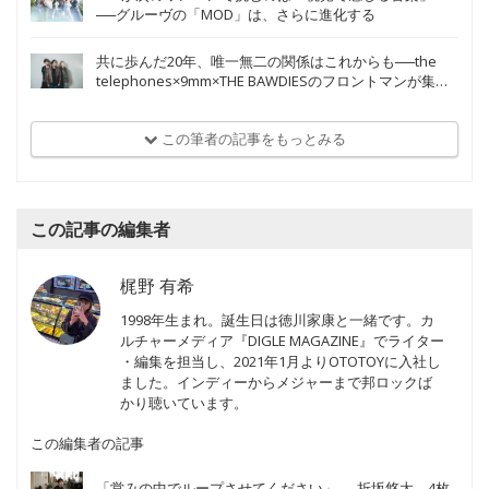
──グルーヴの「MOD」は、さらに進化する
共に歩んだ20年、唯一無二の関係はこれからも──the
telephones×9mm×THE BAWDIESのフロントマンが集う
祝福の座談会
この筆者の記事をもっとみる
この記事の編集者
梶野 有希
1998年生まれ。誕生日は徳川家康と一緒です。カ
ルチャーメディア『DIGLE MAGAZINE』でライター
・編集を担当し、2021年1月よりOTOTOYに入社し
ました。インディーからメジャーまで邦ロックば
かり聴いています。
この編集者の記事
「営みの中でループさせてください」──折坂悠太、4枚