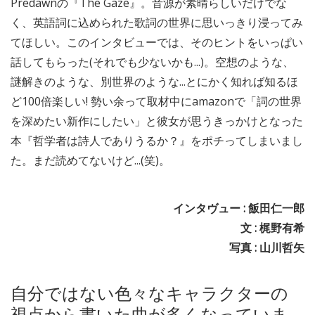
Predawnの『The Gaze』。音源が素晴らしいだけでな
く、英語詞に込められた歌詞の世界に思いっきり浸ってみ
てほしい。このインタビューでは、そのヒントをいっぱい
話してもらった(それでも少ないかも...)。空想のような、
謎解きのような、別世界のような...とにかく知れば知るほ
ど100倍楽しい! 勢い余って取材中にamazonで「詞の世界
を深めたい新作にしたい」と彼女が思うきっかけとなった
本『哲学者は詩人でありうるか？』をポチってしまいまし
た。まだ読めてないけど...(笑)。
インタヴュー : 飯田仁一郎
文 : 梶野有希
写真 : 山川哲矢
自分ではない色々なキャラクターの
視点から書いた曲が多くなっていま