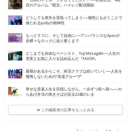
目のアルバム『呪文』ハイレゾ配信開始
どうしても喪失を背負ってしまう──個性にもがくことで
保たれるpollyの精神性
もっとラフに、そして自由に──アンバランスなApesが
赤裸々なロックに辿り着くまで
どこまでも自由なベーシスト、Yuji Masagaki──人生の
充実とお気に入りを詰め込んだ『FAVOR』
最期があるからこそ、終活クラブは続いていく──人生を
後悔しないための“友達グルーヴ”
幸せな音楽人生を目指しながら、一歩ずつ前へ前へ──か
らあげ弁当の焼きそばが語る22歳のいま
この編集者の記事をもっとみる