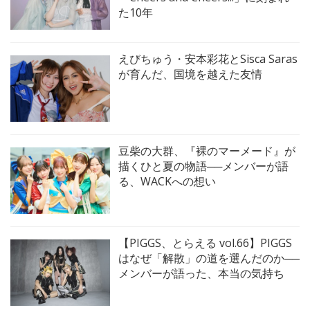
た10年
えびちゅう・安本彩花とSisca Saras
が育んだ、国境を越えた友情
豆柴の大群、『裸のマーメード』が
描くひと夏の物語──メンバーが語
る、WACKへの想い
【PIGGS、とらえる vol.66】PIGGS
はなぜ「解散」の道を選んだのか──
メンバーが語った、本当の気持ち