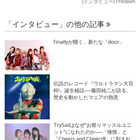
[インタビュー] Predawn
「インタビュー」の他の記事
Finallyが開く、新たな「door」
伝説のレコード『ウルトラマン大百
科!』誕生秘話──藤田純二が語る、
歴史を動かしたマニアの熱意
TrySailはなぜ“お祭りマッスルユニ
ット”になれたのか──「憧憬」と
「Cheers and Cheers!!!」に刻まれ