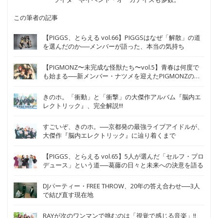
この筆者の記事
【PIGGS、とらえる vol.66】PIGGSはなぜ「解散」の道
を選んだのか──メンバーが語った、本当の気持ち
【PIGMONZ〜未完成な怪獣たち〜vol.5】青春は何度で
も始まる──新メンバー・ナツメを迎えたPIGMONZの新
たな挑戦
きのホ。「衝動」と「衝撃」の大傑作アルバム『脳内エ
レクトリック』、完全解説!!!
すごいぞ、きのホ。──京都発の最強ライブアイドルが、
大傑作『脳内エレクトリック』に辿り着くまで
【PIGGS、とらえる vol.65】5人が選んだ「セルフ・プロ
デュース」という道──葛藤の日々と未来への決意を語る
DJパーティー・FREE THROW、20年の答え合わせ──3人
で結び直す現在地
RAYが次のワンマンで挑むのは「視覚で感じる音楽」!!