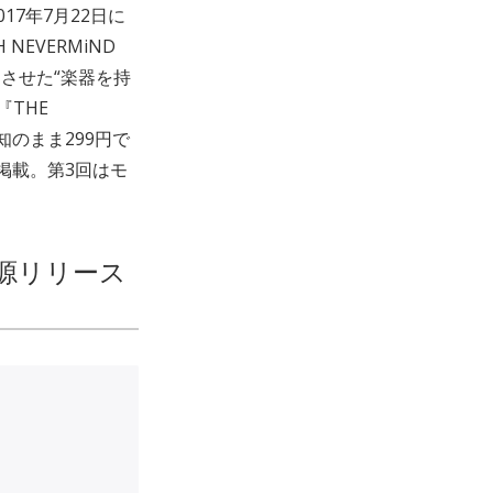
17年7月22日に
EVERMiND
大成功させた“楽器を持
『THE
告知のまま299円で
掲載。第3回はモ
音源リリース