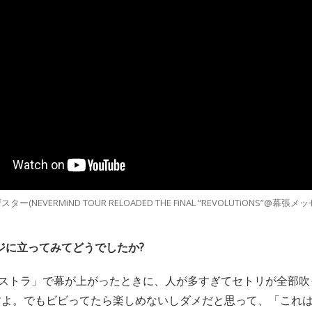
スター(NEVERMiND TOUR RELOADED THE FiNAL “REVOLUTiONS”@
ジに立ってみてどうでしたか?
ストラ」で幕が上がったときに、人が多すぎてセトリが全部吹
すよ。でもビビってたら楽しめないしダメだと思って、「これ