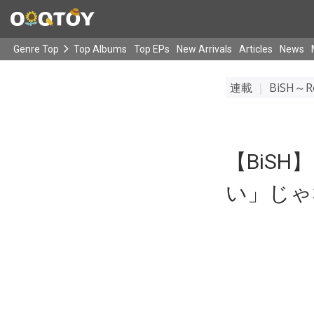
Genre Top
Top Albums
Top EPs
New Arrivals
Articles
News
連載
｜
BiSH～Ro
【BiSH
い」じゃ