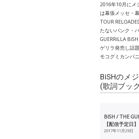
2016年10月に
は幕張メッセ・幕
TOUR RELOAD
たないパンク・バン
GUERRiLLA
ゲリラ発売し話題
モコグミカンパ
BiSHのメ
(歌詞ブッ
BiSH / THE GU
【配信予定日】
2017年11月29日