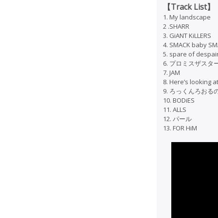
【Track List】
1. My landscape
2 .SHARR
3. GiANT KiLLERS
4. SMACK baby S
5. spare of despai
6. プロミスザスタ
7. JAM
8. Here’s looking at
9. ろっくんろおる
10. BODiES
11. ALLS
12. パール
13. FOR HiM