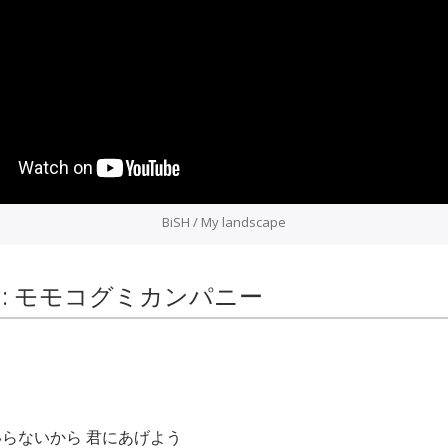
BiSH / My landscape
EW : モモコグミカンパニー
らないから 君にあげよう