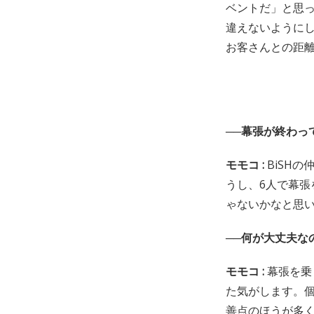
ベントだ」と思
違えないように
お客さんとの距
──幕張が終わっ
モモコ :
BiSH
うし、6人で幕
ゃないかなと思
──何が大丈夫な
モモコ :
幕張を乗
た気がします。
善点のほうが多