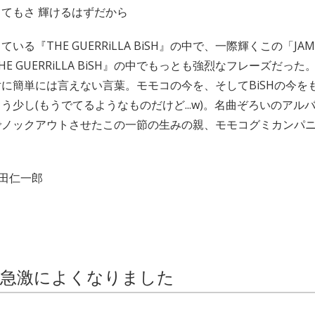
てもさ 輝けるはずだから
いる『THE GUERRiLLA BiSH』の中で、一際輝くこの「J
E GUERRiLLA BiSH』の中でもっとも強烈なフレーズだっ
に簡単には言えない言葉。モモコの今を、そしてBiSHの今を
う少し(もうでてるようなものだけど...w)。名曲ぞろいのアル
でノックアウトさせたこの一節の生みの親、モモコグミカンパ
飯田仁一郎
仲が急激によくなりました