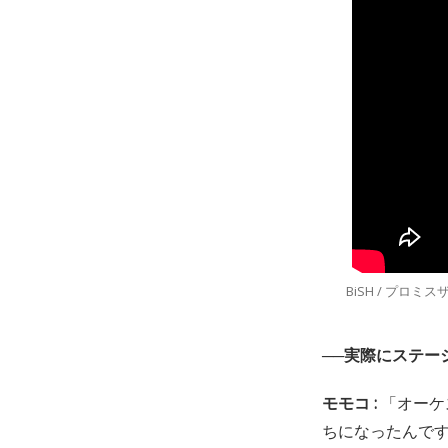
BiSH / プロミスザ
──実際にステー
モモコ :
「オーケ
ちになったんで