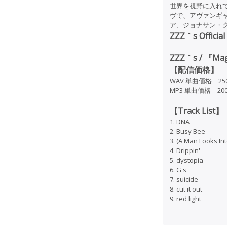
世界を視野に入れて
ヴで、アヴァンギ
ア、ジョナサン・
ZZZ｀s Official
ZZZ｀s / 『Magn
【配信価格】
WAV 単曲価格 25
MP3 単曲価格 20
【Track List】
1. DNA
2. Busy Bee
3. (A Man Looks In
4. Drippin'
5. dystopia
6. G's
7. suicide
8. cut it out
9. red light