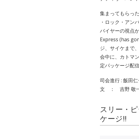
集まってもらっ
・ロック・アン
バイヤーの視点か
Express (
ジ、サイケまで、
会中に、カトマン
定パッケージ配信
司会進行 : 飯田仁一郎(
文 ： 吉野 敬
スリー・ピ
ケージ!!