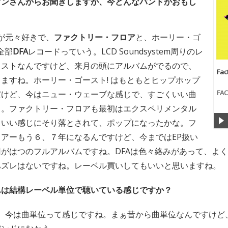
マンさんからお聞きしますが、今どんなバンドがおもし
が元々好きで、
ファクトリー・フロア
と、ホーリー・ゴ
全部
DFA
レコードっていう。LCD Soundsystem周りのレ
ィストなんですけど、来月の頭にアルバムがでるので、
Fac
ますね。ホーリー・ゴースト! はもともとヒップホップ
FA
だけど、今はニュー・ウェーブな感じで、すごくいい曲
よ。ファクトリー・フロアも最初はエクスペリメンタル
、いい感じにそり落とされて、ポップになったかな。フ
アーもう６、７年になるんですけど、今まではEP扱い
がはつのフルアルバムですね。DFAは色々絡みがあって、よ
ハズレはないですね。レーベル買いしてもいいと思いますね。
んは結構レーベル単位で聴いている感じですか？
、今は曲単位って感じですね。まぁ昔から曲単位なんですけど