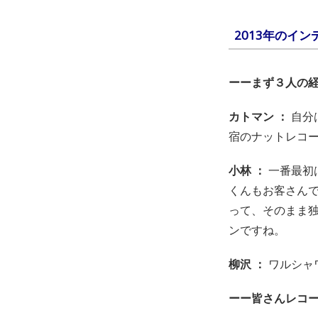
2013年のイ
ーーまず３人の
カトマン ：
自分
宿のナットレコ
小林 ：
一番最初
くんもお客さんで
って、そのまま
ンですね。
柳沢 ：
ワルシャ
ーー皆さんレコ