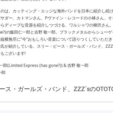
たのは、カッティング・エッジな海外バンドを日本に紹介し続
バサダー、カトマンさん、Pヴァイン・レコードの小林さん、そ
らディープな音源を紹介しつづける、ワルシャワの柳沢さん。司会
has gone?)の飯田仁一郎と吉野 敬一郎。ブラックメタルからシュ
縦横無尽に”今”おもしろい音楽について語りつくしていただ
氏が紹介している、スリー・ピース・ガールズ・バンド、ZZZ`s
もございます!
Limited Express (has gone?)) & 吉野 敬一郎
一郎
ース・ガールズ・バンド、ZZZ`sのOTOT