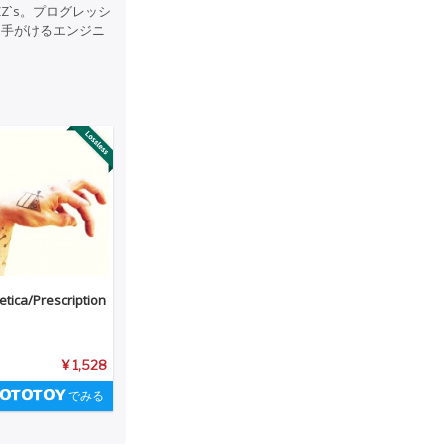
`s。プログレッシ
を手がけるエンジニ
tica/Prescription
¥ 1,528
でみる