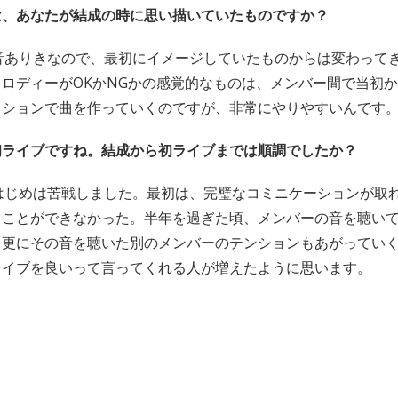
は、あなたが結成の時に思い描いていたものですか？
す音ありきなので、最初にイメージしていたものからは変わって
ロディーがOKかNGかの感覚的なものは、メンバー間で当初
ッションで曲を作っていくのですが、非常にやりやすいんです
初ライブですね。結成から初ライブまでは順調でしたか？
、はじめは苦戦しました。最初は、完璧なコミニケーションが取
うことができなかった。半年を過ぎた頃、メンバーの音を聴い
、更にその音を聴いた別のメンバーのテンションもあがってい
ライブを良いって言ってくれる人が増えたように思います。