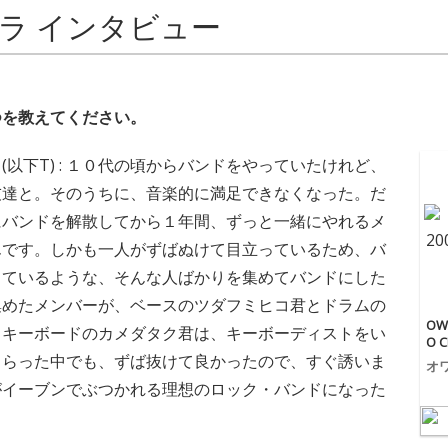
ラ インタビュー
つを教えてください。
(以下T) : １０代の頃からバンドをやっていたけれど、
友達と。そのうちに、音楽的に満足できなくなった。だ
にバンドを解散してから１年間、ずっと一緒にやれるメ
んです。しかも一人がずばぬけて目立っているため、バ
っているような、そんな人ばかりを集めてバンドにした
集めたメンバーが、ベースのツダフミヒコ君とドラムの
OW
。キーボードのカメダタク君は、キーボーディストをい
O C
もらった中でも、ずば抜けて良かったので、すぐ誘いま
オ
がイーブンでぶつかれる理想のロック・バンドになった
。