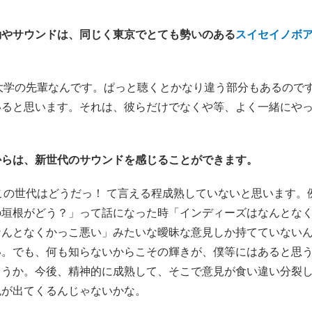
動やサウンドは、同じく東京でとても勢いのある
スイセイノボ
じ大学の先輩なんです。ぱっと聴くとかなり違う部分もあるので
いると思います。それは、彼らだけでなくや等、よく一緒にや
。
からは、新世代のサウンドを感じることができます。
だこの世代はどうだっ！ て言える程成熟していないと思います
の垣根がどう？」って話になった時「インディーズはなんとな
なんとなくかっこ悪い」みたいな曖昧な意見しか持てていない
い。でも、何も知らないからこその輝きが、僕等にはあると思
ょうか。今後、精神的に成熟して、そこで意見が食い違い分裂
色が出てくるんじゃないかな。