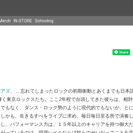
Merch
IN-STORE
Schooling
ボアズ
、 … 忘れてしまったロックの初期衝動とあくまでも日本
と輝く東京ロックスたち。ここ2年程で台頭してきた彼らは、相
けでもなく、ダンス・ロック勢のように現代的でもないが、と
。しかも、生きるすべをライブに求め、毎日毎日至る所で演奏
いし、パフォーマンス力は、１５年以上のキャリアを持つ御大
上がっているのは、現場レベルならば奴らのせいだってことを