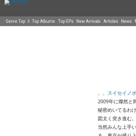
Genre Top
Top Albums
Top EPs
New Arrivals
Articles
News
、、
スイセイノ
2009年に燦然
秘密めいてるわ
図太く突き進む
当然みんな上手
る。東京が盛り