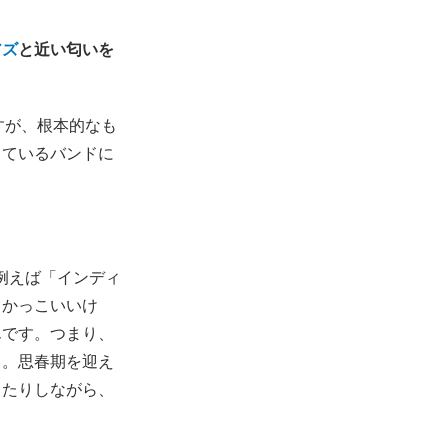
アズ
と近い匂いを
すが、根本的なも
っているバンドに
。例えば「インディ
くかっこいいけ
んです。つまり、
う。思春期を迎え
したりしながら、