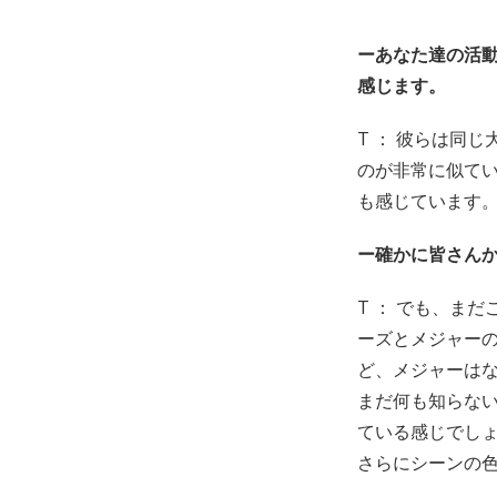
ーあなた達の活
感じます。
T ： 彼らは同
のが非常に似て
も感じています
ー確かに皆さん
T ： でも、ま
ーズとメジャー
ど、メジャーは
まだ何も知らな
ている感じでし
さらにシーンの