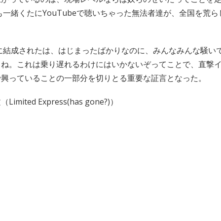
代も一緒くたにYouTubeで聴いちゃった無法者達が、全国を荒
年に結成されたは、はじまったばかりなのに、みんなみんな騒い
てね。これは乗り遅れるわけにはいかないぞってことで、直撃
で興っていることの一部分を切りとる重要な証言となった。
ited Express(has gone?)）