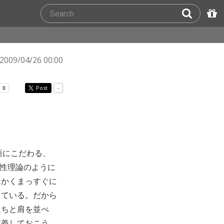
2009/04/26 00:00
Post
-
語にこだわる、
対性理論のように
にかくまっすぐに
している。だから
たちと肩を並べ
定義しておこう。