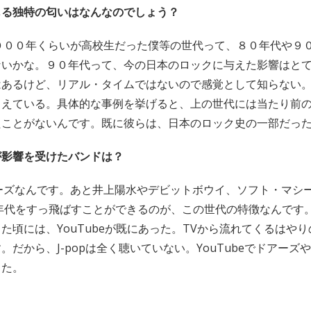
じる独特の匂いはなんなのでしょう？
２０００年くらいが高校生だった僕等の世代って、８０年代や９
ないかな。９０年代って、今の日本のロックに与えた影響はと
はあるけど、リアル・タイムではないので感覚として知らない
らえている。具体的な事例を挙げると、上の世代には当たり前
たことがないんです。既に彼らは、日本のロック史の一部だっ
が影響を受けたバンドは？
アーズなんです。あと井上陽水やデビットボウイ、ソフト・マシ
年代をすっ飛ばすことができるのが、この世代の特徴なんです
た頃には、YouTubeが既にあった。TVから流れてくるはや
。だから、J-popは全く聴いていない。YouTubeでドアーズ
した。