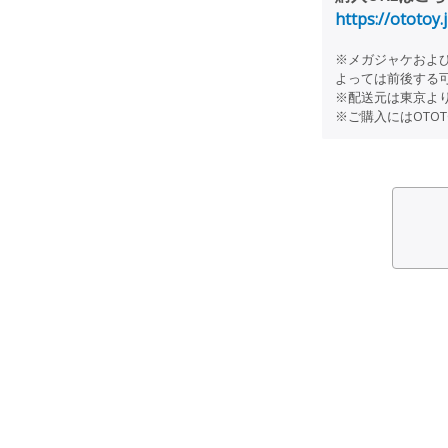
https://ototoy
※メガジャケおよび
よっては前後する
※配送元は東京よ
※ご購入にはOTO