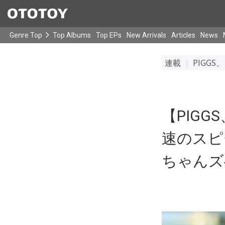
Genre Top
Top Albums
Top EPs
New Arrivals
Articles
News
連載
｜
PIGGS
【PIGG
速のスピ
ちゃんズ