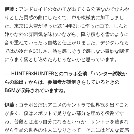
伊藤：
アンドロイドの女の子が出てくる公演なのでひんや
りとした質感の曲にしたくて、声を機械的に加工しまし
た。東京に大雪が降った2014年2月に作った曲で、しんと
静かな外の雰囲気を味わいながら、降り積もる雪のように
音を重ねていったら自然と仕上がりました。デジタルなら
ではの冷たさ悲しさ、熱を感じそうで感じない微妙な閾値
にうまく落とし込めたんじゃないかと思っています。
──HUNTER×HUNTERとのコラボ公演 「ハンター試験か
らの脱出」からは、参加者が謎解きをしているときの
BGMが収録されていますね。
伊藤：
コラボ公演はアニメのサントラで世界観を出すこと
が多く、僕はスポットで足りない部分を埋める役割です
ね。普段とは違う自分になるというか、サントラを聴きな
がら作品の世界の住人になりきって、そこにはどんな質感