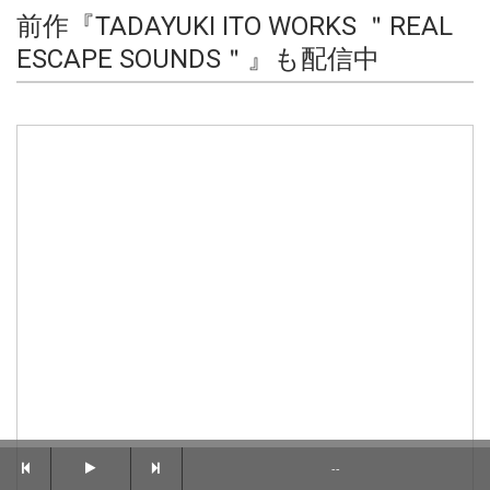
前作『TADAYUKI ITO WORKS ＂REAL
ESCAPE SOUNDS＂』も配信中
--