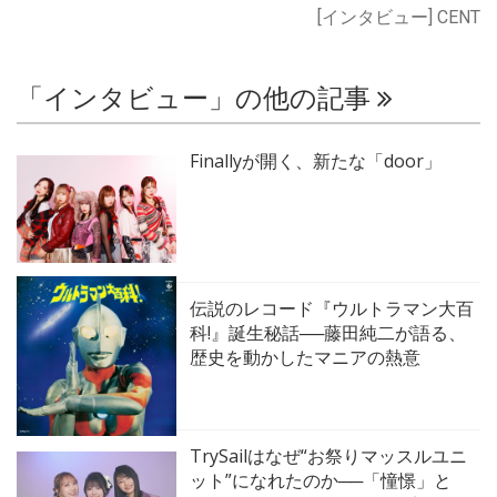
[インタビュー] CENT
「インタビュー」の他の記事
Finallyが開く、新たな「door」
伝説のレコード『ウルトラマン大百
科!』誕生秘話──藤田純二が語る、
歴史を動かしたマニアの熱意
TrySailはなぜ“お祭りマッスルユニ
ット”になれたのか──「憧憬」と