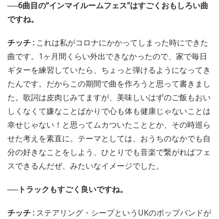
──6曲目の“インマイルームフェス”はすごくおもしろい曲
ですね。
チッチ :
これは私がコロナにかかってしまった時にできた
曲です。1ヶ月間くらい外出できなかったので、家で毎日
ギターを練習していたら、ちょっと弾けるようになってき
たんです。だからこの期間で曲を作ろうと思って書きまし
た。歌詞は皮肉じみてますが、美味しいはずのご飯もおい
しくなくて嫌なことばかりで心も体も健康じゃないことは
幸せじゃない！と思ってムカついたこととか、その時巡ら
せた考えを素直に。テーマとしては、おうちのなかでも自
分の好きなことをしよう、ひとりでも音楽で繋がればフェ
スできるんだぜ、みたいなイメージでした。
──トラックもすごく良いですね。
チッチ :
ステアリング・シープというUKのポップバンドが