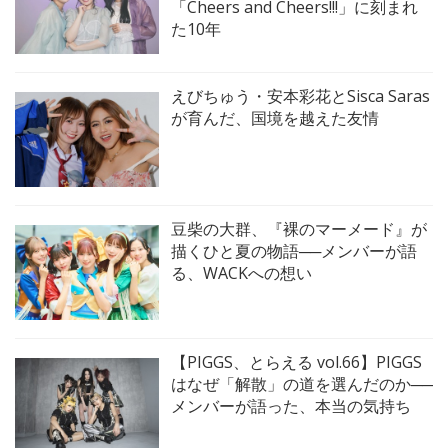
「Cheers and Cheers!!!」に刻まれ
た10年
えびちゅう・安本彩花とSisca Saras
が育んだ、国境を越えた友情
豆柴の大群、『裸のマーメード』が
描くひと夏の物語──メンバーが語
る、WACKへの想い
【PIGGS、とらえる vol.66】PIGGS
はなぜ「解散」の道を選んだのか──
メンバーが語った、本当の気持ち