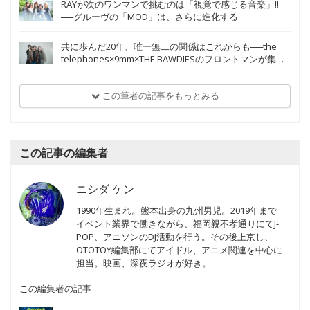
RAYが次のワンマンで挑むのは「視覚で感じる音楽」!!
──グルーヴの「MOD」は、さらに進化する
共に歩んだ20年、唯一無二の関係はこれからも──the
telephones×9mm×THE BAWDIESのフロントマンが集う
祝福の座談会
この筆者の記事をもっとみる
この記事の編集者
ニシダ ケン
1990年生まれ。熊本出身の九州男児。2019年まで
イベント業界で働きながら、福岡親不孝通りにてJ-
POP、アニソンのDJ活動を行う。その後上京し、
OTOTOY編集部にてアイドル、アニメ関連を中心に
担当。映画、深夜ラジオが好き。
この編集者の記事