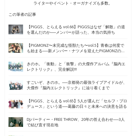
ライターやイベント・オーガナイズも多数。
この筆者の記事
【PIGGS、とらえる vol.66】PIGGSはなぜ「解散」の道
を選んだのか──メンバーが語った、本当の気持ち
【PIGMONZ〜未完成な怪獣たち〜vol.5】青春は何度で
も始まる──新メンバー・ナツメを迎えたPIGMONZの新
たな挑戦
きのホ。「衝動」と「衝撃」の大傑作アルバム『脳内エ
レクトリック』、完全解説!!!
すごいぞ、きのホ。──京都発の最強ライブアイドルが、
大傑作『脳内エレクトリック』に辿り着くまで
【PIGGS、とらえる vol.65】5人が選んだ「セルフ・プロ
デュース」という道──葛藤の日々と未来への決意を語る
DJパーティー・FREE THROW、20年の答え合わせ──3人
で結び直す現在地