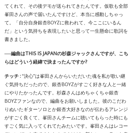
てくれて、その後デモが送られてきたんです。仮歌も全部
峯田さんの声で届いたんですけど、本当に感動しちゃっ
て。「自分自身銀杏BOYZに救われて、今ここにいるん
だ」という気持ちを表現したいと思って一生懸命に歌詞を
書きました。
──編曲はTHIS IS JAPANの杉森ジャックさんですが、こち
らはどういう経緯で決まったんですか?
チッチ :
“決心”は峯田さんからいただいた魂を私が歌い継
ぐ気持ちだったので、銀杏BOYZがすごく好きな人と一緒
にやりたかったんです。杉森さんはめちゃくちゃ銀杏
BOYZファンなので、編曲をお願いしました。彼のこだわ
りぬいたギターソロとか銀杏大好きなのが伝わるアレンジ
がすごく良くて、峯田さんチームに聴いてもらった時にも
すごく気に入ってくれてたみたいです。峯田さんはレコー