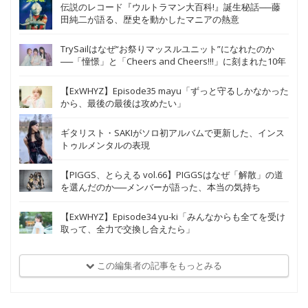
伝説のレコード『ウルトラマン大百科!』誕生秘話──藤
田純二が語る、歴史を動かしたマニアの熱意
TrySailはなぜ“お祭りマッスルユニット”になれたのか
──「憧憬」と「Cheers and Cheers!!!」に刻まれた10年
【ExWHYZ】Episode35 mayu「ずっと守るしかなかった
から、最後の最後は攻めたい」
ギタリスト・SAKIがソロ初アルバムで更新した、インス
トゥルメンタルの表現
【PIGGS、とらえる vol.66】PIGGSはなぜ「解散」の道
を選んだのか──メンバーが語った、本当の気持ち
【ExWHYZ】Episode34 yu-ki「みんなからも全てを受け
取って、全力で交換し合えたら」
この編集者の記事をもっとみる