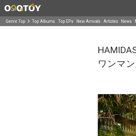
Genre Top
Top Albums
Top EPs
New Arrivals
Articles
News
HAMID
ワンマン