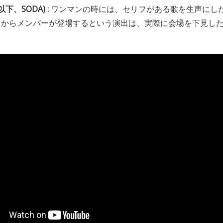
(以下、SODA) :
ワンマンの時には、セリフがある歌を生声にし
向からメンバーが登場するという演出は、実際に会場を下見し
。