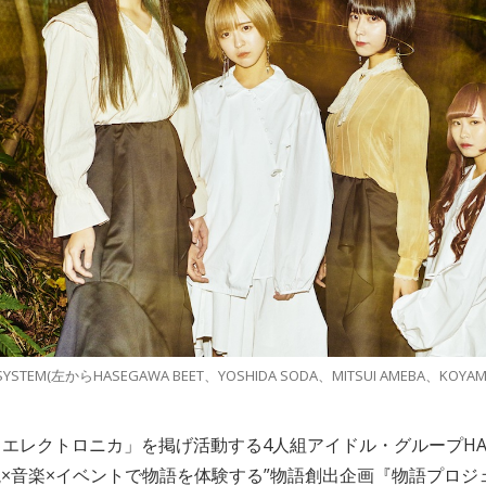
SYSTEM(左からHASEGAWA BEET、YOSHIDA SODA、MITSUI AMEBA、KOYAMA
エレクトロニカ」を掲げ活動する4人組アイドル・グループHAMI
説×音楽×イベントで物語を体験する”物語創出企画『物語プロ