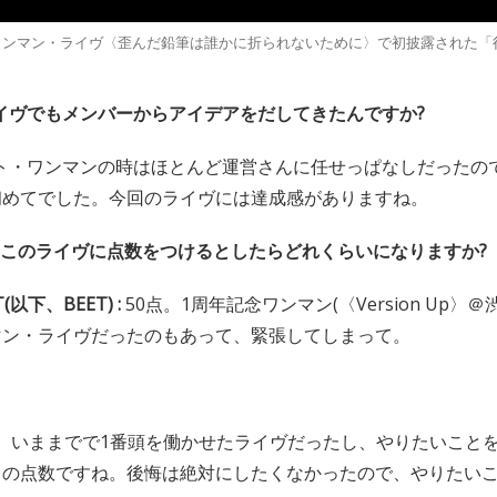
dワンマン・ライヴ〈歪んだ鉛筆は誰かに折られないために〉で初披露された「
イヴでもメンバーからアイデアをだしてきたんですか?
ト・ワンマンの時はほとんど運営さんに任せっぱなしだったの
初めてでした。今回のライヴには達成感がありますね。
は、このライヴに点数をつけるとしたらどれくらいになりますか?
T(以下、BEET) :
50点。1周年記念ワンマン(〈Version Up〉＠渋谷
マン・ライヴだったのもあって、緊張してしまって。
す。いままでで1番頭を働かせたライヴだったし、やりたいこと
この点数ですね。後悔は絶対にしたくなかったので、やりたい