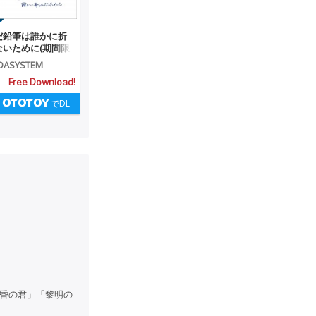
だ鉛筆は誰かに折
ないために(期間限
ー配信)
DASYSTEM
Free Download!
でDL
黄昏の君」「黎明の