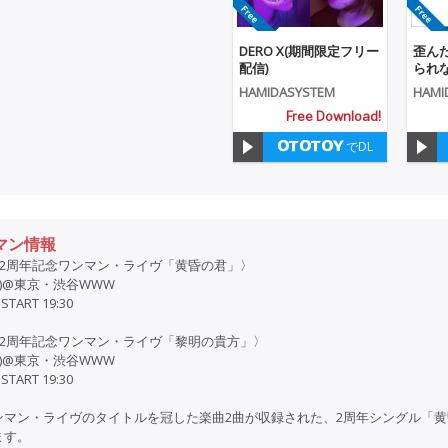
DERO X(期間限定フリー
歪ん
配信)
られ
定フリ
HAMIDASYSTEM
HAMI
Free Download!
でDL
マン情報
TEM 2周年記念ワンマン・ライヴ「黄昏の君」〉
(月)@東京・渋谷WWW
 START 19:30
TEM 2周年記念ワンマン・ライヴ「黎明の貴方」〉
(火)@東京・渋谷WWW
 START 19:30
ンマン・ライヴのタイトルを冠した楽曲2曲が収録された、2周年シングル「
ます。