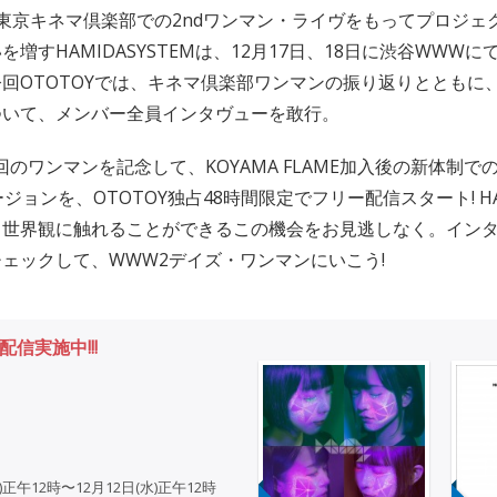
東京キネマ倶楽部での2ndワンマン・ライヴをもってプロジェ
増すHAMIDASYSTEMは、12月17日、18日に渋谷WWW
回OTOTOYでは、キネマ倶楽部ワンマンの振り返りとともに
ついて、メンバー全員インタヴューを敢行。
回のワンマンを記念して、KOYAMA FLAME加入後の新体制で
ジョンを、OTOTOY独占48時間限定でフリー配信スタート! HAM
と世界観に触れることができるこの機会をお見逃しなく。イン
ェックして、WWW2デイズ・ワンマンにいこう!
信実施中!!!
月)正午12時〜12月12日(水)正午12時