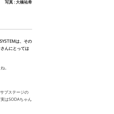
写真 : 大橋祐希
YSTEMは、その
なさんにとっては
たね。
サブステージの
実はSODAちゃん