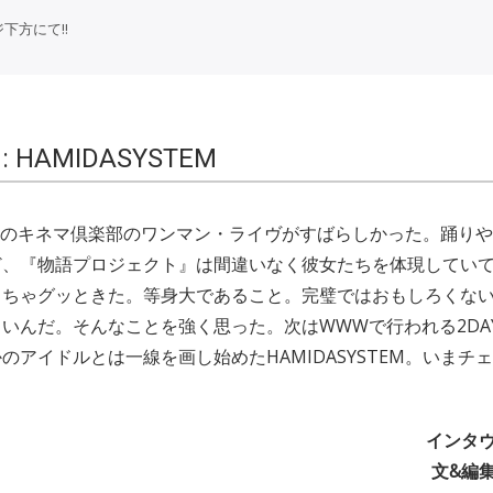
下方にて!!
 : HAMIDASYSTEM
STEMのキネマ倶楽部のワンマン・ライヴがすばらしかった。踊り
ど、『物語プロジェクト』は間違いなく彼女たちを体現してい
くちゃグッときた。等身大であること。完璧ではおもしろくな
いんだ。そんなことを強く思った。次はWWWで行われる2DA
のアイドルとは一線を画し始めたHAMIDASYSTEM。いまチ
。
インタヴ
文&編集