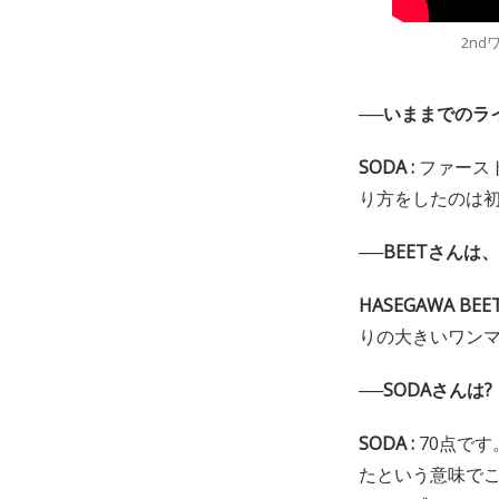
2n
──いままでのラ
SODA :
ファース
り方をしたのは
──BEETさん
HASEGAWA BEE
りの大きいワン
──SODAさんは?
SODA :
70点で
たという意味で