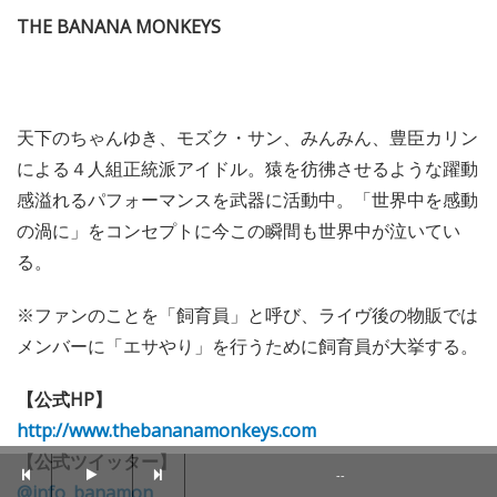
THE BANANA MONKEYS
天下のちゃんゆき、モズク・サン、みんみん、豊臣カリン
による４人組正統派アイドル。猿を彷彿させるような躍動
感溢れるパフォーマンスを武器に活動中。「世界中を感動
の渦に」をコンセプトに今この瞬間も世界中が泣いてい
る。
※ファンのことを「飼育員」と呼び、ライヴ後の物販では
メンバーに「エサやり」を行うために飼育員が大挙する。
【公式HP】
http://www.thebananamonkeys.com
【公式ツイッター】
--
@info_banamon