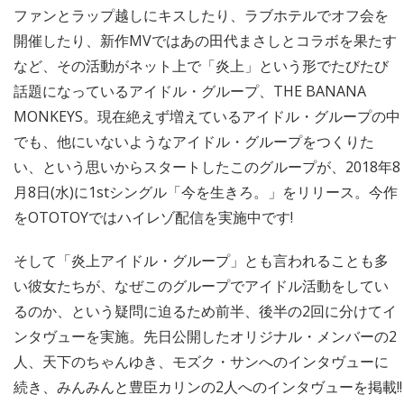
ファンとラップ越しにキスしたり、ラブホテルでオフ会を
開催したり、新作MVではあの田代まさしとコラボを果たす
など、その活動がネット上で「炎上」という形でたびたび
話題になっているアイドル・グループ、THE BANANA
MONKEYS。現在絶えず増えているアイドル・グループの中
でも、他にいないようなアイドル・グループをつくりた
い、という思いからスタートしたこのグループが、2018年8
月8日(水)に1stシングル「今を生きろ。」をリリース。今作
をOTOTOYではハイレゾ配信を実施中です!
そして「炎上アイドル・グループ」とも言われることも多
い彼女たちが、なぜこのグループでアイドル活動をしてい
るのか、という疑問に迫るため前半、後半の2回に分けてイ
ンタヴューを実施。先日公開したオリジナル・メンバーの2
人、天下のちゃんゆき、モズク・サンへのインタヴューに
続き、みんみんと豊臣カリンの2人へのインタヴューを掲載!!