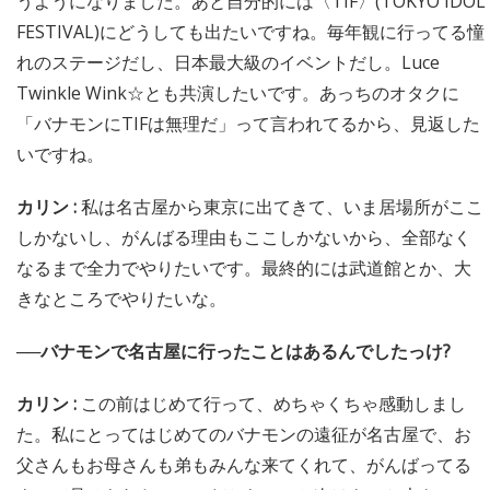
うようになりました。あと自分的には〈TIF〉(TOKYO IDOL
FESTIVAL)にどうしても出たいですね。毎年観に行ってる憧
れのステージだし、日本最大級のイベントだし。Luce
Twinkle Wink☆とも共演したいです。あっちのオタクに
「バナモンにTIFは無理だ」って言われてるから、見返した
いですね。
カリン :
私は名古屋から東京に出てきて、いま居場所がここ
しかないし、がんばる理由もここしかないから、全部なく
なるまで全力でやりたいです。最終的には武道館とか、大
きなところでやりたいな。
──バナモンで名古屋に行ったことはあるんでしたっけ?
カリン :
この前はじめて行って、めちゃくちゃ感動しまし
た。私にとってはじめてのバナモンの遠征が名古屋で、お
父さんもお母さんも弟もみんな来てくれて、がんばってる