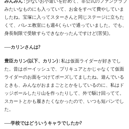
みんみん :
少ないお小遣いを貯めて、非公式のファンクラブ
みたいなものにも入っていて、お金をすべて費やしていま
したね。宝塚に入ってスターさんと同じステージに立ちた
くて、バレエ教室にも週4くらいで通っていました。でも、
身長制限で受験すらできなかったんですけど(苦笑)。
──カリンさんは?
豊臣カリン(以下、カリン) :
私は仮面ライダーが好きでし
た。昔はボーイッシュで、プリキュアとかじゃなくて仮面
ライダーのお面をつけてポーズしてましたね。遊んでいる
ときも、みんながおままごととかをしているのに、私はド
ッジボールしたり山を作ったりして、外で駆け回ってて。
スカートとかも履きたくなかったので、いつも短パンでし
た。
──学校ではどういうキャラでしたか?