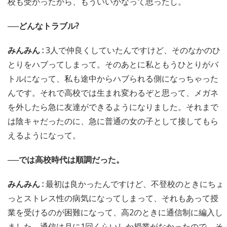
校も受かったから、もういいかなって思ったし。
──どんなトラブル?
みんみん :
3人で仲良くしていたんですけど、そのなかのひ
とりをハブってしまって。そのあとに私ともうひとりがバ
トルになって、私も途中からハブられる側になっちゃった
んです。それで高校では生まれ変わるぞと思って、メガネ
を外したら急に友達ができるようになりました。それまで
は陰キャだったのに、急に普通の女の子として接してもら
えるようになって。
──では高校時代は順調だった。
みんみん :
最初は良かったんですけど、不登校のときにちょ
っとストレス性の病気になってしまって、それもあって授
業を受けるのが困難になって、高2のときに通信制に編入し
ました。通信は月に1回くらいしか授業がなかったので、そ