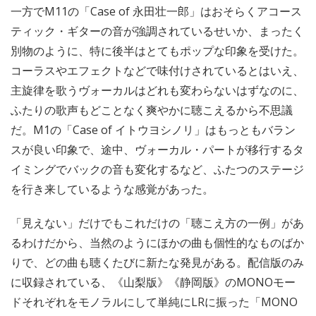
一方でM11の「Case of 永田壮一郎」はおそらくアコース
ティック・ギターの音が強調されているせいか、まったく
別物のように、特に後半はとてもポップな印象を受けた。
コーラスやエフェクトなどで味付けされているとはいえ、
主旋律を歌うヴォーカルはどれも変わらないはずなのに、
ふたりの歌声もどことなく爽やかに聴こえるから不思議
だ。M1の「Case of イトウヨシノリ」はもっともバラン
スが良い印象で、途中、ヴォーカル・パートが移行するタ
イミングでバックの音も変化するなど、ふたつのステージ
を行き来しているような感覚があった。
「見えない」だけでもこれだけの「聴こえ方の一例」があ
るわけだから、当然のようにほかの曲も個性的なものばか
りで、どの曲も聴くたびに新たな発見がある。配信版のみ
に収録されている、《山梨版》《静岡版》のMONOモー
ドそれぞれをモノラルにして単純にLRに振った「MONO