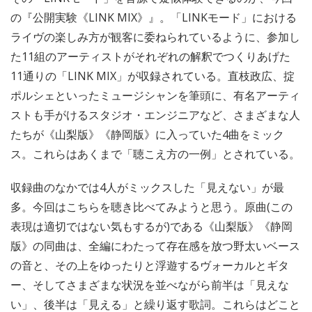
の『公開実験《LINK MIX》』。「LINKモード」における
ライヴの楽しみ方が観客に委ねられているように、参加し
た11組のアーティストがそれぞれの解釈でつくりあげた
11通りの「LINK MIX」が収録されている。直枝政広、掟
ポルシェといったミュージシャンを筆頭に、有名アーティ
ストも手がけるスタジオ・エンジニアなど、さまざまな人
たちが《山梨版》《静岡版》に入っていた4曲をミック
ス。これらはあくまで「聴こえ方の一例」とされている。
収録曲のなかでは4人がミックスした「見えない」が最
多。今回はこちらを聴き比べてみようと思う。原曲(この
表現は適切ではない気もするが)である《山梨版》《静岡
版》の同曲は、全編にわたって存在感を放つ野太いベース
の音と、その上をゆったりと浮遊するヴォーカルとギタ
ー、そしてさまざまな状況を並べながら前半は「見えな
い」、後半は「見える」と繰り返す歌詞。これらはどこと