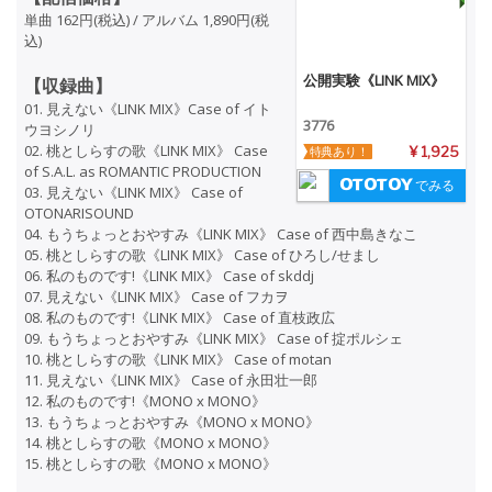
単曲 162円(税込) / アルバム 1,890円(税
込)
公開実験《LINK MIX》
【収録曲】
01. 見えない《LINK MIX》Case of イト
3776
ウヨシノリ
02. 桃としらすの歌《LINK MIX》 Case
特典あり！
¥ 1,925
of S.A.L. as ROMANTIC PRODUCTION
でみる
03. 見えない《LINK MIX》 Case of
OTONARISOUND
04. もうちょっとおやすみ《LINK MIX》 Case of 西中島きなこ
05. 桃としらすの歌《LINK MIX》 Case of ひろし/せまし
06. 私のものです!《LINK MIX》 Case of skddj
07. 見えない《LINK MIX》 Case of フカヲ
08. 私のものです!《LINK MIX》 Case of 直枝政広
09. もうちょっとおやすみ《LINK MIX》 Case of 掟ポルシェ
10. 桃としらすの歌《LINK MIX》 Case of motan
11. 見えない《LINK MIX》 Case of 永田壮一郎
12. 私のものです!《MONO x MONO》
13. もうちょっとおやすみ《MONO x MONO》
14. 桃としらすの歌《MONO x MONO》
15. 桃としらすの歌《MONO x MONO》