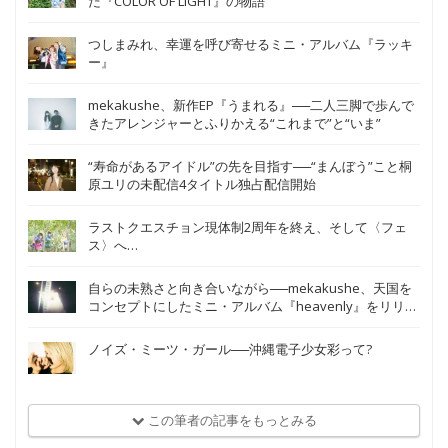
だ『COLOR OF LIGHT』の物語
つしまみれ、幸運を呼び寄せるミニ・アルバム『ラッキ
ー』
mekakushe、新作EP『うまれる』──二人三脚で歩んで
きたアレンジャーとふりかえる“これまで”と“いま”
“寿命があるアイドル”の先を目指す──“まんぼう”こと桐
原ユリの未配信4タイトル独占配信開始
ラストクエスチョン現体制2周年を終え、そして〈フェ
ス〉へ…
自らの未熟さと向き合いながら──mekakushe、天国を
コンセプトにしたミニ・アルバム『heavenly』をリリー
ス
ノイズ・ミーツ・ガール──沖縄電子少女彩って?
この筆者の記事をもっとみる