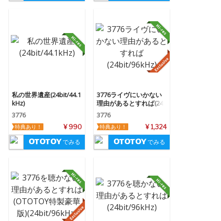
私の世界遺産(24bit/44.1
3776ライヴにいかない
kHz)
理由があるとすれば(24
bit/96kHz)
3776
3776
特典あり！
¥ 990
特典あり！
¥ 1,324
でみる
でみる