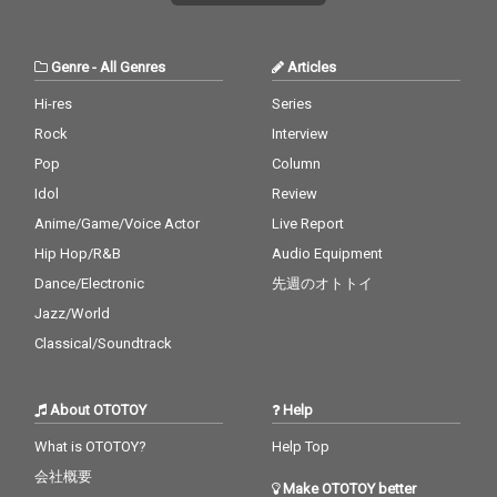
Genre
-
All Genres
Articles
Hi-res
Series
Rock
Interview
Pop
Column
Idol
Review
Anime/Game/Voice Actor
Live Report
Hip Hop/R&B
Audio Equipment
Dance/Electronic
先週のオトトイ
Jazz/World
Classical/Soundtrack
About OTOTOY
Help
What is OTOTOY?
Help Top
会社概要
Make OTOTOY better