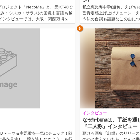
ン!
ェクト「NecoMe」と、元JKT48で
私立恵比寿中学(通称、えびちゅ
s(読み：シスカ・サラス)の国境も言語も越
己肯定感上げ上げチューン「えび
 インタビューでは、大阪・関西万博をき
う決め台詞も話題なこの曲につい
サーのF4dli(読み：ファドリ)とのイ
て取材を実施。前半は桜木心
8
っぷりと語ってもらいました。...…
の5人、後半は真山りか、安本
グループの魅力について、語って
インタビュー
なぜn-bunaは、手紙を
『二人称』インタビュー
＆EDテーマ＆主題歌を一気にチェック！随
聴ける画集『幻燈』のリリース
作品を見逃し、聴き逃しなきよう！あ行
のかと考えていたら、なんと書