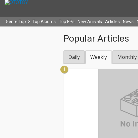
Genre Top
Top Albums
Top EPs
New Arrivals
Articles
News
Popular Articles
Daily
Weekly
Monthly
1