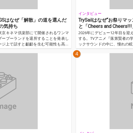
インタビュー
】PIGGSはなぜ「解散」の道を選んだ
TrySailはなぜ“お祭
の気持ち
と「Cheers and Cheer
月祝) 東京キネマ倶楽部にて開催されるワンマ
2026年にデビュー12年目を迎え
がプープーランドを退所することを発表し
する。TVアニメ『落第賢者の
ージ上で話すと齟齬を生む可能性も高い
ックサウンドの中に、憧れの眩
に、昨日のツアーファイナルに来られた
カップリングの「Cheers and
4
のぶーちゃんズに同じタイミングでお伝
が互いを労い合う“打ち上げ”のよ
今回このようなかたちでの発表となっ
かけ、必死に言葉を絞り出してくれた…