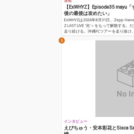
連載
【ExWHYZ】Episode35 m
後の最後は攻めたい」
ExWHYZは2026年8月31日、Zepp Ha
Z LAST LIVE '光'＞をもって解散
走り続ける。沖縄FCツアーを走り抜け、
の対バンに臨み、最後のオールナイトで
5
を届ける。寂しさに浸る暇がないほど
こそが、このグループが選んだ終わり方だ
インタビュー
えびちゅう・安本彩花とSisca 