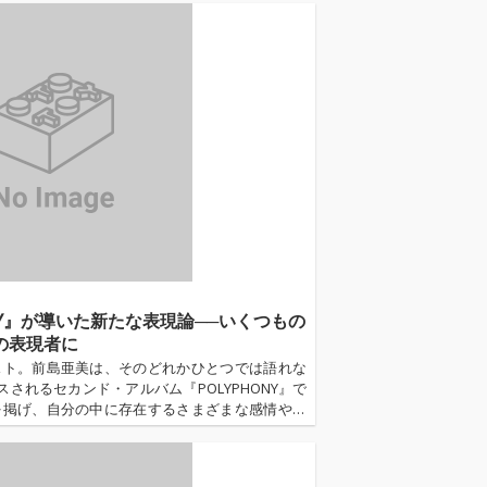
NY』が導いた新たな表現論──いくつもの
の表現者に
スト。前島亜美は、そのどれかひとつでは語れな
スされるセカンド・アルバム『POLYPHONY』で
を掲げ、自分の中に存在するさまざまな感情や人
たすべての人生を一つの作品へと昇華した。今回
ムタイトルに込めた哲学や、半数の楽曲で作詞を
女のお世話』エンディングテーマの制作秘話、さ