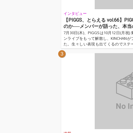
インタビュー
【PIGGS、とらえる vol.66
のか──メンバーが語った、本当
7月30日(木)、PIGGSは10月12日(
ンライブをもって解散し、KINCHAN
た。生々しい表現も出てくるのでステ
こと、理由をできるだけ冷静に、丁寧
3
方も来られなかった方も含め、すべて
えしたい、というメンバーの想いから
た。メンバーは泣きながらも長い時間を