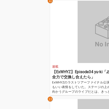
11
水が混じり合うがごとく混濁している
いる。 ...…
連載
【ExWHYZ】Episode34 y
全力で交換し合えたら」
ExWHYZのラストツアーファイナル公演のZ
もいい表情をしていた。ステージの上
向かうグループのライブだとは、きっと誰
年8月31日のラストライブ＜ExWHYZ LA
13
女たちは最後まで前を向いて全力で走り
リースし、リリースパーティーを開き、