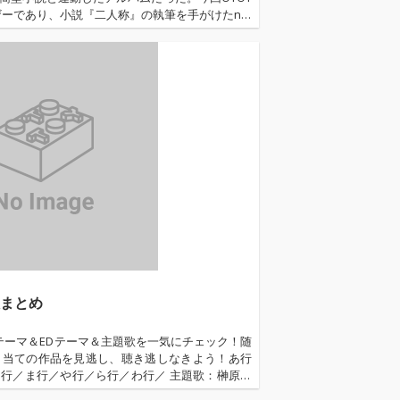
ーであり、小説『二人称』の執筆を手がけたn-b
本記事には、作品の構造や核心についてなど若干の
をより深く、先入観なく楽しむため、小説/アル
から、インタビューを読んでいただければと思
歌まとめ
Pテーマ＆EDテーマ＆主題歌を一気にチェック！随
目当ての作品を見逃し、聴き逃しなきよう！あ行
行／ま行／や行／ら行／わ行／ 主題歌：榊原ゆ
フレデリック「ナンセンスナンセンス」...…