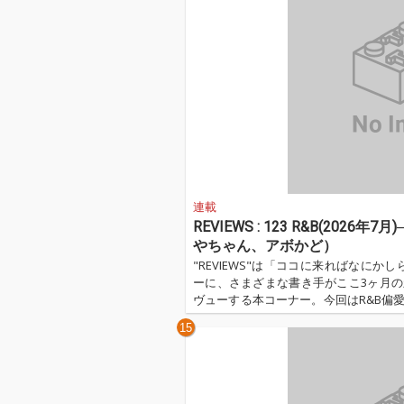
イトを企画し、PEDROとの対バン…
連載
REVIEWS : 123 R&B(2026年7月)
やちゃん、アボかど）
"REVIEWS"は「ココに来ればなに
ーに、さまざまな書き手がここ3ヶ月の
ヴューする本コーナー。今回はR&B偏愛＆紹介
Cookie、つやちゃん、アボかどによる
15
のレヴューをお届けします。...…