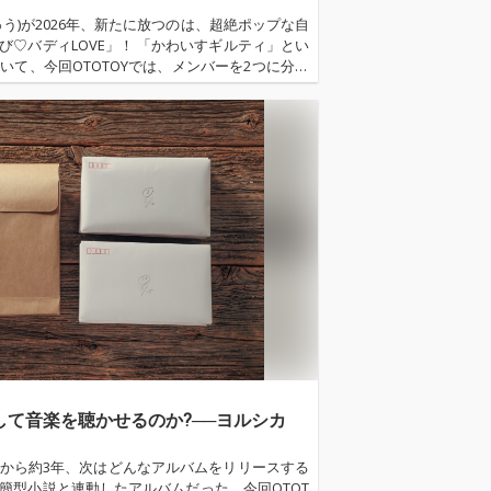
う)が2026年、新たに放つのは、超絶ポップな自
♡バディLOVE」！ 「かわいすギルティ」とい
て、今回OTOTOYでは、メンバーを2つに分け
菜、小久保柚乃、風見和香、桜井えま、仲村悠菜
彩花、中山莉子の3人に、今作のことや8人体制の
もらいました。...…
通して音楽を聴かせるのか?──ヨルシカ
から約3年、次はどんなアルバムをリリースする
簡型小説と連動したアルバムだった。今回OTOT