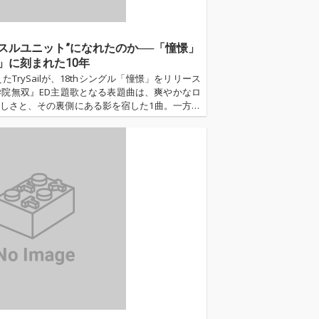
りマッスルユニット”になれたのか──「憧憬」
s!!!」に刻まれた10年
たTrySailが、18thシングル「憧憬」をリリース
学院無双』ED主題歌となる表題曲は、爽やかなロ
しさと、その裏側にある影を宿した1曲。一方、
 Cheers!!!」は、10周年を駆け抜けた3人とファン
うな楽曲だ。...…