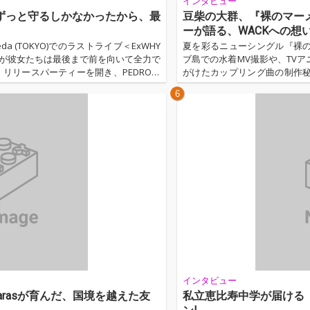
インタビュー
ayu「ずっと守るしかなかったから、最
豆柴の大群、『裸のマー
ーが語る、WACKへの想
neda (TOKYO)でのラストライブ＜ExWHY
夏を彩るニューシングル『裸
する。だが彼女たちは最後まで前を向いて全力で
ブ島での水着MV撮影や、TV
リリースパーティーを開き、PEDROと
がけたカップリング曲の制作
踊り明かし、サードアルバム『zION』
話を訊いた。さらにインタビュ
6
、予定はぎっしりと詰まっている。それ
いや、7年目を迎えたグループの
った。...…
インタビュー
Sarasが育んだ、国境を越えた友
私立恵比寿中学が届ける