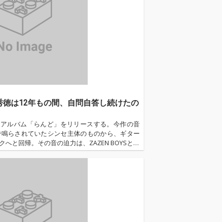
向井秀徳は12年もの間、自問自答し続けたの
年ぶりにアルバム「らんど」をリリースする。今作の音
で鳴らされていたシンセ主体のものから、ギター
へと回帰。その音の迫力は、ZAZEN BOYSとい
一無二のすさまじいものがある。レコーディン
マンの向井秀徳自身の“地獄耳”にて行い、マスタ
)に委ねたとのこと。細部までこだわり抜いたそのサ
良い環境で聴いた時に、その素晴らし…