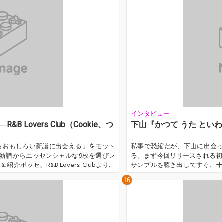
らには憧れ続けたつんく♂との
てもらっ…
インタビュー
──R&B Lovers Club（Cookie、つ
下山『かつて うた とい
かしらおもしろい新譜に出会える」をモット
私事で恐縮だが、下山に出会
新譜からエッセンシャルな9枚を選びレ
る。まず今回リリースされる初
ポッセ、R&B Lovers Clubより、
サンプルを聴き出してすぐ、十
、現行のR&Bのエッセンシャルな新譜9枚
がぶっ壊れた。その後も東京
16
直撃したり、レコ発で大阪に
と、不穏な出来事が続く。極
の下水がつまったとかで台所
バースト状態になっ…