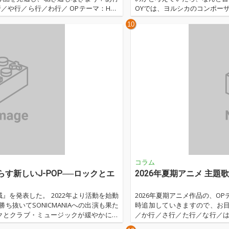
や行／ら行／わ行／ OPテーマ：Han
OYでは、ヨルシカのコンポーザ
中島 美嘉「光」サントラ：小畑貴裕 TVアニ
unaへインタビューを実施。
10
...…
ネタバレが含まれるため、作品
バムを自身の感覚で体験して
う。...…
コラム
す新しいJ-POP──ロックとエ
2026年夏期アニメ 主題
域』を発表した。 2022年より活動を始動
2026年夏期アニメ作品の、O
勝ち抜いてSONICMANIAへの出演も果た
時追加していきますので、お
クとクラブ・ミュージックが緩やかに溶
／か行／さ行／た行／な行／は
フに重ねて提示した本作では、淡水と海
い「しゃいすまっ！」 主題歌：