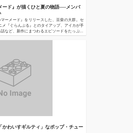
メード』が描くひと夏の物語──メンバ
い
のマーメード』をリリースした、豆柴の大群。セ
アニメ『ぐらんぶる』とのタイアップ、アイカが手
秘話など、新作にまつわるエピソードをたっぷり
ー後半では、大きな転換期を迎えるWACKへの想
覚悟についても本音で語ってもらった...…
「かわいすギルティ」なポップ・チュー