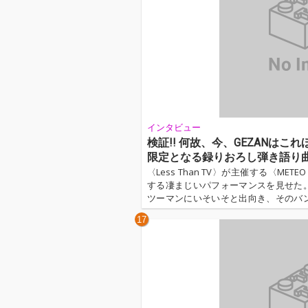
インタビュー
検証!! 何故、今、GEZANはこれ
限定となる録りおろし弾き語り曲
ンタヴュー掲載!!
〈Less Than TV〉が主催する〈METE
する凄まじいパフォーマンスを見せた
ツーマンにいそいそと出向き、そのバ
で、彼らに取材を申し込んだ。「何故、
17
だ?」と。しかも、彼らはこのインタヴ
切な楽曲「Absolutely Imagina
てくれた。GEZAN、まじで最高じゃな