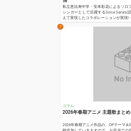
情
私立恵比寿中学・安本彩花によるソロプロジ
シンガーとして活躍するSisca Sara
えて実現したコラボレーションが実現!
っかけに始まった交流から、音楽プロデュー
7
ンドネシアでのコライト制作秘話など、た
コラム
2026年春期アニメ 主題歌まとめ
2026年春期アニメ作品の、OPテーマ
時追加していきますので、お目当ての