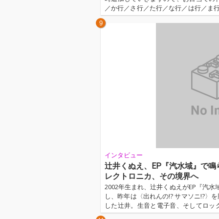
／か行／さ行／た行／な行／は行／ま行／
aHope「blue hour」EDテーマ：
9
メ「淡島百景」オリジナルサウンドトラック
インタビュー
辻井くぬえ、EP『汽水域』で鳴ら
レクトロニカ、その境界へ
2002年生まれ、辻井くぬえがEP『汽水
し、昨年は〈出れんの!? サマソニ!?〉を
した辻井。生音と電子音、そしてロッ
け合う様子を「汽水域」というモチー