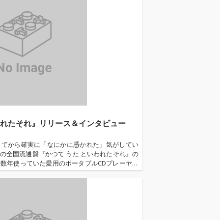
夢のコラボレーションについて、たっぷりと語っ
われたそれ』リリース＆インタビュー
ってから確実に「なにかに憑かれた」気がしてい
の全国流通盤『かつて うた といわれたそれ』の
数年使っていた愛用のポータブルCDプレーヤー
でのライヴ中にフロント・マンが飛んできて脳天
向かう朝に自然と足の爪がまるごと剥がれたり
めつけはこの原稿を書き始めた途端、マンション
から黒い水がボッコボコ噴き出し、我が部屋だけ