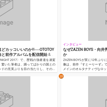
インタビュー
ほどカッコいいのか!!──OTOTOY
なぜZAZEN BOYS・
と前作アルバムを配信開始 & イ
か
O NIGHT 2017〉で、歴戦の強者達を凌駕
ZAZEN BOYSが実に12
。驚いた筆者は、踊ってばかりの国との
像は、前作『すとーりーず』
ンドの充実ぶりを目の当たりし、その場
メインのオルタナティヴなロック
今、GEZANはこれほどかっこいいの
うバンドにしか出せない、唯
18
ューを記念し、彼らの復活後一発目の大
グ、ミックスダウンはフロント
tion」のアコースティック・ヴァージョンも届け
リングは小泉由香(Orange
…
ウンドは、より良い音質、より