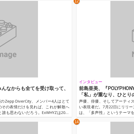
12
辻井の作家性が惜しげもなく強調されて
インタビュー
u-ki「みんなからも全てを受け取って、
前島亜美、『POLYPHO
「私」が重なり、ひとり
epp DiverCity、メンバー4人はとて
声優、俳優、そしてアーティ
のその表情だけを見れば、これが解散へ
い表現者だ。7月22日にリリー
も思わないだろう。ExWHYZは2026
は、「多声性」というテーマ
ST LIVE '光'＞をもって解散する。だが彼
格、そしてこれまで歩んでき
14
続ける。サードアルバム『zION』をリ
のインタビューでは、アルバ
沖縄FCツアーへ飛び、最後のオールナ
担当した理由、TVアニメ『才