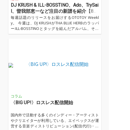
DJ KRUSH & ILL-BOSSTINO、Ado、TrySai
l、曽我部恵一など注目の新譜を紹介【8月
第1週】
毎週話題のリリースをお届けするOTOTOY Weekl
y。 今週は、DJ KRUSHがTHA BLUE HERBのラッパ
ー:ILL-BOSSTINOとタッグを組んだアルバム、それ
と同時に小袋成彬と5lackによる共作もドロップ。A
doのツアー音源は7作同時にリリースされました。
他にも、さらさのアルバムや、曽我部恵一、kuraya
misakaの新曲、現在放送中のアニメテーマ・ソング
を収録したTrySail、ネクライトーキーのシングル/E
P、いぎなり東北産のベストなどが届いています。...
…
コラム
〈BIG UP!〉ロスレス配信開始
国内外で活動する多くのインディー・アーティスト
やクリエイターが利用している、エイベックスが運
営する音楽ディストリビューション(配信代行)・サ