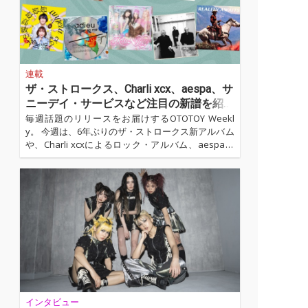
と言えるだろう。...…
連載
ザ・ストロークス、Charli xcx、aespa、サ
ニーデイ・サービスなど注目の新譜を紹介
【7月第5週】
毎週話題のリリースをお届けするOTOTOY Weekl
y。 今週は、6年ぶりのザ・ストロークス新アルバム
や、Charli xcxによるロック・アルバム、aespaの
日本初ファースト・ミニ・アルバムがリリース。国
内では、ソロになってから初のアフロによるアルバ
ム、櫻井優衣のメジャーデビュー後初となるシング
ル、アニメ『本好きの下剋上 領主の養女』EDテー
マにもなっているadieuのシングル曲が配信開始さ
れました。...…
インタビュー