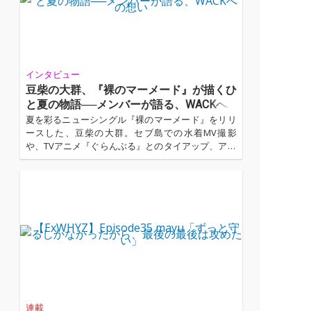
インタビュー
豆柴の大群、『裸のマーメード』が描くひ
と夏の物語──メンバーが語る、WACKへ
の想い
夏を彩るニューシングル『裸のマーメード』をリリ
ースした、豆柴の大群。セブ島での水着MV撮影
や、TVアニメ『ぐらんぶる』とのタイアップ、アイ
カが手がけたカップリング曲の制作秘話など、新作
にまつわるエピソードをたっぷり話を訊いた。さら
にインタビュー後半では、大きな転換期を迎えるW
ACKへの想いや、7年目を迎えたグループの覚悟につ
いても本音で語ってもらった...…
連載