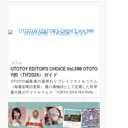
R/HMの枠にとどまらない自由な発想と、ソロだか
らこそ実現できた多彩な表現が息づいている。本稿
では、豪華ゲストとの共演や緻密な打ち込みサウン
ド、そしてアルバム全体を貫く物語性という観点か
ら、『PLUVIA』が描き出した新たな音楽世界を紐解
いていく。...…
コラム
OTOTOY EDITOR'S CHOICE Vol.388 OTOTO
Y的〈TIF2026〉ガイド
OTOTOY編集者の週替わりプレイリスト＆コラム
（毎週金曜日更新） 夏の風物詩として定着した世界
最大級のアイドルフェス「TOKYO IDOL FESTIVAL」
(TIF) が、今年もお台場に帰ってくる。本日7月31日
から8月2日まで開催される「TIF2026」には、200組
を超えるアイドルやアーティストが集結。メジャー
からインディーズまで、ジャンルもスタイルも異な
るグループが一堂に会するこのイベントは、「いま
のアイドルシーン」を最もリアルに映し出す3日間