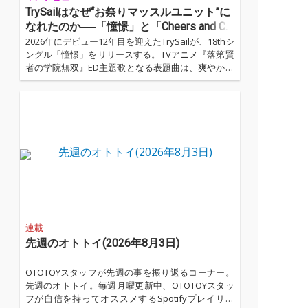
TrySailはなぜ“お祭りマッスルユニット”に
なれたのか──「憧憬」と「Cheers and Ch
eers!!!」に刻まれた10年
2026年にデビュー12年目を迎えたTrySailが、18thシ
ングル「憧憬」をリリースする。TVアニメ『落第賢
者の学院無双』ED主題歌となる表題曲は、爽やかな
ロックサウンドの中に、憧れの眩しさと、その裏側
にある影を宿した1曲。一方、カップリングの「Che
ers and Cheers!!!」は、10周年を駆け抜けた3人と
ファンが互いを労い合う“打ち上げ”のような楽曲
だ。...…
連載
先週のオトトイ(2026年8月3日)
OTOTOYスタッフが先週の事を振り返るコーナー。
先週のオトトイ。毎週月曜更新中、OTOTOYスタッ
フが自信を持ってオススメするSpotifyプレイリス