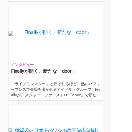
ービス〈BIG UP!〉。この度2026年8月より〈BIG U
P!〉がディストリビューションを行っている、約10
万タイトルがOTOTOYにてロスレス配信開始。CDと
同等の音質（16bit/44.1kHz）で、話題のアーティス
トの作品の数々をお楽しみいただけます。...…
インタビュー
Finallyが開く、新たな「door」
「ライブモンスター」と呼ばれるほど、熱いパフォ
ーマンスで会場を沸かせるアイドル・グループ、Fin
allyが、メジャー・ファーストEP『door』で新たな
「扉」を開ける。本インタビューでは、セルフ・プ
ロデュース時代の舞台裏から、メジャーデビューへ
の率直な想い、EP『door』に込めたメッセージにつ
いて語ってもらった。努力を重ねて開いた"扉"の先
に見据える景色とは。...…