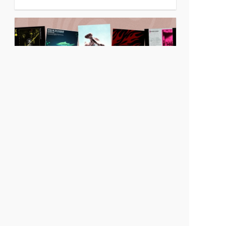
連載
MyGO、ふるっぱー、ザ・ローリング・ストーン
ズ、黒夢など注目の新譜を紹介【7月第3週】
1
2
3
4
5
6
7
→