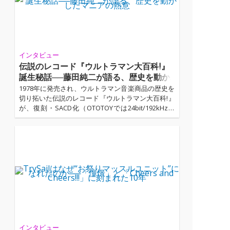
インタビュー
伝説のレコード『ウルトラマン大百科!』
誕生秘話──藤田純二が語る、歴史を動か
したマニアの熱意
1978年に発売され、ウルトラマン音楽商品の歴史を
切り拓いた伝説のレコード『ウルトラマン大百科!』
が、復刻・SACD化（OTOTOYでは24bit/192kHzの
ハイレゾにて配信）を果たした。手がけたのは、の
ちにキングレコードのアニメ・特撮レーベル「スタ
ーチャイルド」の礎を築くことになるディレクタ
ー・藤田純二氏。本インタビューでは、マニアたち
との出会いから生まれた前例のない企画、10万枚を
超える大ヒットの舞台裏、そして『ウルトラマン大
百科!』が後の特撮・アニメ音楽文化へ与えた影響ま
で、貴重な証言とともに振り…
インタビュー