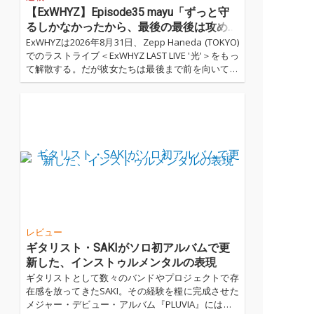
【ExWHYZ】Episode35 mayu「ずっと守
るしかなかったから、最後の最後は攻めた
い」
ExWHYZは2026年8月31日、Zepp Haneda (TOKYO)
でのラストライブ＜ExWHYZ LAST LIVE '光'＞をもっ
て解散する。だが彼女たちは最後まで前を向いて全
力で走り続ける。沖縄FCツアーを走り抜け、リリー
スパーティーを開き、PEDROとの対バンに臨み、最
後のオールナイトで踊り明かし、サードアルバム
『zION』を届ける。寂しさに浸る暇がないほど、予
定はぎっしりと詰まっている。それこそが、このグ
ループが選んだ終わり方だった。...…
レビュー
ギタリスト・SAKIがソロ初アルバムで更
新した、インストゥルメンタルの表現
ギタリストとして数々のバンドやプロジェクトで存
在感を放ってきたSAKI。その経験を糧に完成させた
メジャー・デビュー・アルバム『PLUVIA』には、H