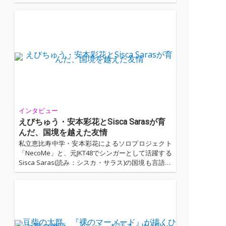
ト、「OTOTOY NEW RECOMMEND」。 ー京都発、
バンドの音が実に気持ち良い。ライブみたいなあ。
(高田) ー分断された世界での自由を音で探り当てる
(津田) ...…
インタビュー
えびちゅう・安本彩花とSisca Sarasが育
んだ、国境を越えた友情
私立恵比寿中学・安本彩花によるソロプロジェクト
「NecoMe」と、元JKT48でシンガーとして活躍する
Sisca Saras(読み：シスカ・サラス)の国境も言語も
越えて実現したコラボレーションが実現! インタビ
ューでは、大阪・関西万博をきっかけに始まった交
流から、音楽プロデューサーのF4dli(読み：ファド
リ)とのインドネシアでのコライト制作秘話など、た
っぷりと語ってもらいました。...…