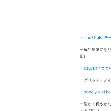
・
The Otals
ー毎年恒例になりつ
田)
・
usurahi “つ
ーグリッチ・ノイ
・
oono yuuki b
ー暖かく穏やか
まう (石川)