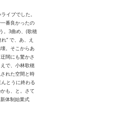
いライブでした。
で一番良かったの
う。3曲め、(歌穂
れ” で、あ、え
崩壊。そこからあ
に迂闊にも驚かさ
うえで、小林歌穂
現された空間と時
ほんとうに終わる
のかも、と。さて
 新体制始業式