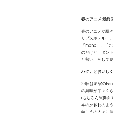
春のアニメ 最終
春のアニメが続々
リプスホテル」、「
「mono」、「
のだけど、ダン
と勢い、そして劇
ハク。とおいし
24日は原宿のF
の興味が半々く
(もちろん演奏面
本の夕暮れのよ
向こうの人々に