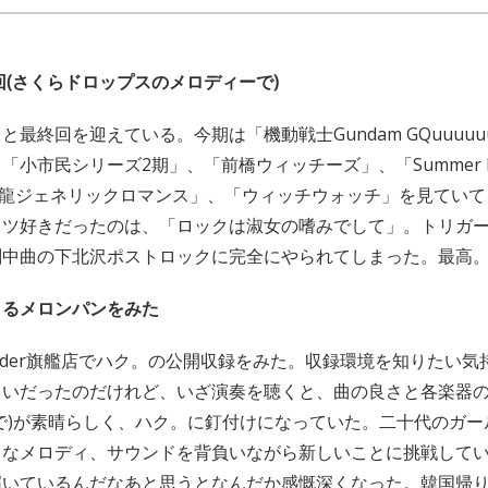
回(さくらドロップスのメロディーで)
と最終回を迎えている。今期は「機動戦士Gundam GQuuuu
小市民シリーズ2期」、「前橋ウィッチーズ」、「Summer Po
九龍ジェネリックロマンス」、「ウィッチウォッチ」を見てい
トツ好きだったのは、「ロックは淑女の嗜みでして」。トリガ
中曲の下北沢ポストロックに完全にやられてしまった。最高。(
くるメロンパンをみた
ender旗艦店でハク。の公開収録をみた。収録環境を知りたい
らいだったのだけれど、いざ演奏を聴くと、曲の良さと各楽器
で)が素晴らしく、ハク。に釘付けになっていた。二十代のガー
うなメロディ、サウンドを背負いながら新しいことに挑戦して
届いているんだなあと思うとなんだか感慨深くなった。韓国帰