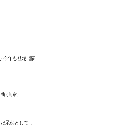
今年も登場! (藤
 (菅家)
ただ呆然としてし