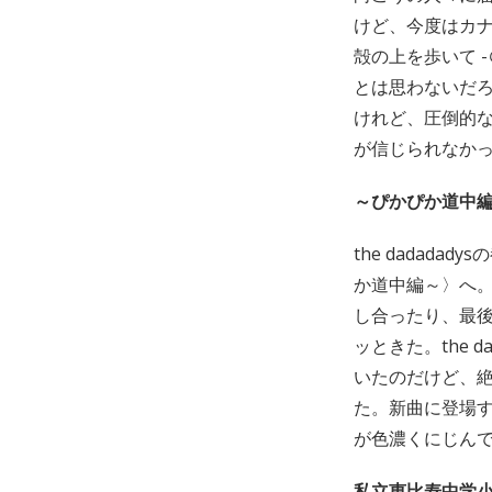
けど、今度はカナダ
殻の上を歩いて 
とは思わないだ
けれど、圧倒的
が信じられなかっ
～ぴかぴか道中
the dadad
か道中編～〉へ
し合ったり、最
ッときた。the 
いたのだけど、
た。新曲に登場する
が色濃くにじんで
私立恵比寿中学