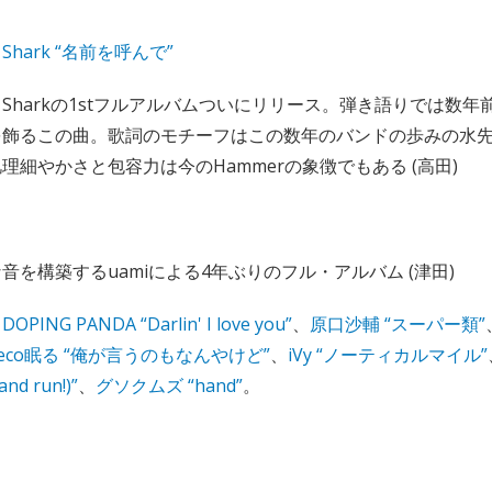
d Shark “名前を呼んで”
ead Sharkの1stフルアルバムついにリリース。弾き語りでは数
を飾るこの曲。歌詞のモチーフはこの数年のバンドの歩みの水
理細やかさと包容力は今のHammerの象徴でもある (高田)
音を構築するuamiによる4年ぶりのフル・アルバム (津田)
、
DOPING PANDA “Darlin' I love you”
、
原口沙輔 “スーパー類”
eco眠る “俺が言うのもなんやけど”
、
iVy “ノーティカルマイル”
and run!)”
、
グソクムズ “hand”
。