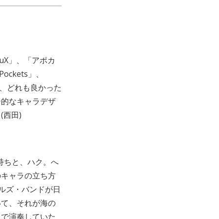
uuX」、「アポカ
ckets」、
て、どれも良かった
ー的なキャラデザ
西田)
気持ちと、ハク。へ
のキャラの立ち方
ルズ・バンドが日
いて、それが海の
りで演奏していた