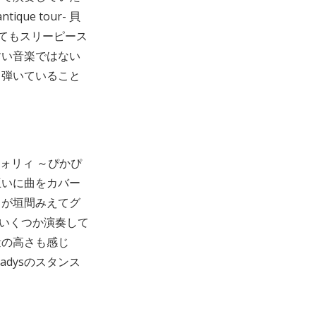
e tour- 貝
てもスリーピース
すい音楽ではない
ら弾いていること
ロォリィ ～ぴかぴ
互いに曲をカバー
トが垣間みえてグ
もいくつか演奏して
量の高さも感じ
adysのスタンス