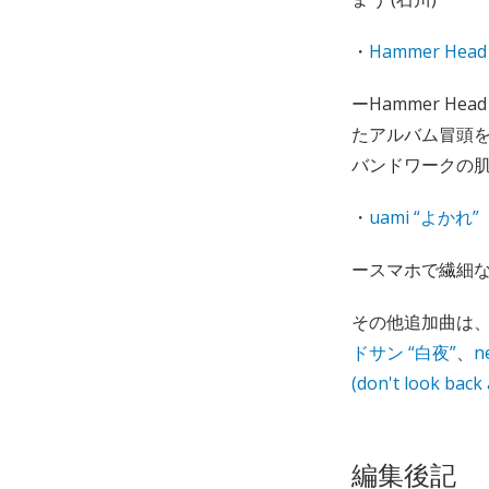
・
Hammer Hea
ーHammer H
たアルバム冒頭
バンドワークの肌
・
uami “よかれ”
ースマホで繊細な
その他追加曲は
ドサン “白夜”
、
n
(don't look back 
編集後記