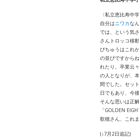
〈私立恵比寿中学
自分は
ニワカ
な
では、という気さ
さんトロッコ移動
びちゅうはこれか
の並びですからね
れたり。卒業云
の人となりが、
間でした。セット
日でもあり、今
そんな思いは正解
「GOLDEN EIG
歌穂さん、これま
(↓7月2日追記)