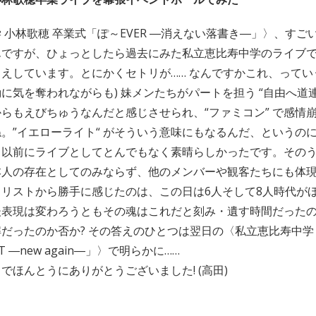
 小林歌穂 卒業式「ぽ～EVER ―消えない落書き―」〉、すご
んですが、ひょっとしたら過去にみた私立恵比寿中学のライブ
えしています。とにかくセトリが…… なんですかこれ、ってい
に気を奪われながらも) 妹メンたちがパートを担う “自由へ道連
らもえびちゅうなんだと感じさせられ、“ファミコン” で感情
。”イエローライト“ がそういう意味にもなるんだ、というの
々以前にライブとしてとんでもなく素晴らしかったです。その
本人の存在としてのみならず、他のメンバーや観客たちにも体
リストから勝手に感じたのは、この日は6人そして8人時代が
後表現は変わろうともその魂はこれだと刻み・遺す時間だった
だったのか否か? その答えのひとつは翌日の〈私立恵比寿中学
HT ―new again―」〉で明らかに……
でほんとうにありがとうございました! (高田)