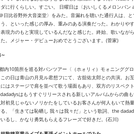
に行くらしい。すごい。 日曜日は〈おいしくるメロンパン antiqu
-＠日比谷野外大音楽堂〉をみた。音漏れを聴いた通行人は、と
ろう、といった感じの厚み、重みのある演奏だった。わかりや
な表現力のもと実現しているんだなと感じた。終始、歌いなが
た。メジャー・デビューおめでとうございます。(菅家)
編～
adysの都内10箇所を巡る対バンツアー〈（ホォリィ）モォニンググ
。この日は青山の月見ル君想フにて、古舘佑太郎との共演。お
後にはステージで肩を並べて歌う場面もあり、双方のリスペク
dadadadysはもうすぐリリースされる新しいアルバムからの曲
絶対初見じゃないノリかたをしているお客さんが何人もいて熱
、「生きては恥晒し 我々は我々だ」という歌詞、the dadad
いるし、かなり勇気もらえるフレーズで好きだ。(石川)
小林歌穂卒業ライブを幕張イベントホールでみた