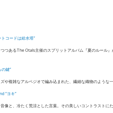
 “チートコードは給水塔”
つあるThe Otals主催のスプリットアルバム『夏のルール』が
づらの鍵”
ズや複雑なアルペジオで編み込まれた、繊細な織物のような一曲
and “ヨキ”
な音像と、冷たく荒涼とした言葉。その美しいコントラストに