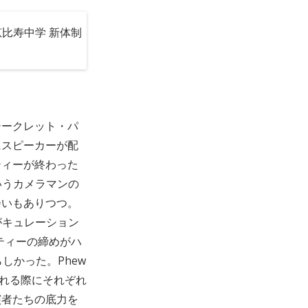
比寿中学 新体制
シークレット・パ
にスピーカーが配
ティーが終わった
いうカメラマンの
会いもありつつ。
がキュレーション
パーティーの締めがハ
しかった。Phew
渡される際にそれぞれ
演者たちの底力を