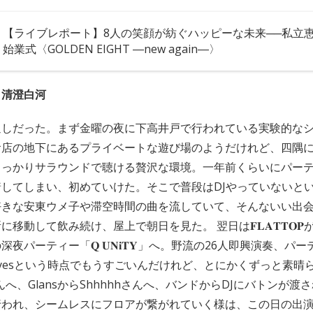
【ライブレポート】8人の笑顔が紡ぐハッピーな未来──私立恵
始業式〈GOLDEN EIGHT ―new again―〉
、清澄白河
通しだった。まず金曜の夜に下高井戸で行われている実験的な
食店の地下にあるプライベートな遊び場のようだけれど、四隅
しっかりサラウンドで聴ける贅沢な環境。一年前くらいにパー
してしまい、初めていけた。そこで普段はDJやっていないと
好きな安東ウメ子や滞空時間の曲を流していて、そんないい出
移動して飲み続け、屋上で朝日を見た。 翌日は𝐅𝐋𝐀𝐓𝐓𝐎
夜パーティー「𝐐 𝐔𝐍𝐢𝐓𝐘」へ。野流の26人即興演奏、
 eyesという時点でもうすごいんだけれど、とにかくずっと素晴ら
んへ、GlansからShhhhhさんへ、バンドからDJにバトンが
行われ、シームレスにフロアが繋がれていく様は、この日の出