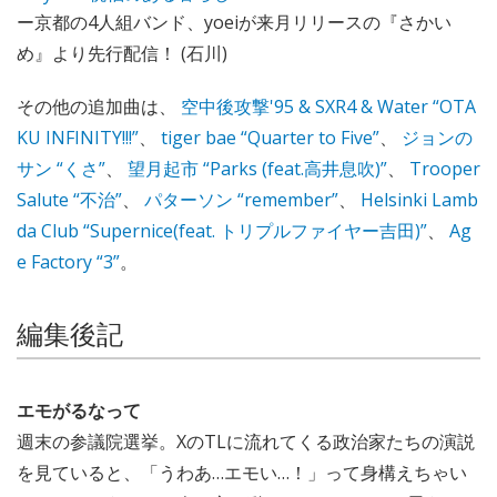
ー京都の4人組バンド、yoeiが来月リリースの『さかい
め』より先行配信！ (石川)
その他の追加曲は、
空中後攻撃'95 & SXR4 & Water “OTA
KU INFINITY!!!”
、
tiger bae “Quarter to Five”
、
ジョンの
サン “くさ”
、
望月起市 “Parks (feat.高井息吹)”
、
Trooper
Salute “不治”
、
パターソン “remember”
、
Helsinki Lamb
da Club “Supernice(feat. トリプルファイヤー吉田)”
、
Ag
e Factory “3”
。
編集後記
エモがるなって
週末の参議院選挙。XのTLに流れてくる政治家たちの演説
を見ていると、「うわあ…エモい…！」って身構えちゃい