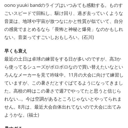
oono yuuki bandのライブはいつみても感動する。ものす
ごいスピードで回転し、駆け回り、過ぎ去っていくような
音楽は、地球や宇宙が放つなにかと性質が似ていて、自分
の感覚でまとめるなら「畏怖と神秘と爆発」なのかもしれ
ない。音楽ってすごいしおもしろい。(石川)
早くも衰え
最近の土日は卓球の練習をする日が多いのですが、高3か
ら使ってるシューズがボロボロなので買い替えたいなとい
ろんなメーカーを見て吟味中。11月の大会に向けて練習し
ていますが、この暑さだとすぐばてるようになってきまし
た。高校の時はこの暑さで週7でやってたと思うと信じら
れない…。今は空調があるところじゃないとやってられま
せん。8月は、最近大会自体出れてないので大会に出てみ
ようかな。(福士)