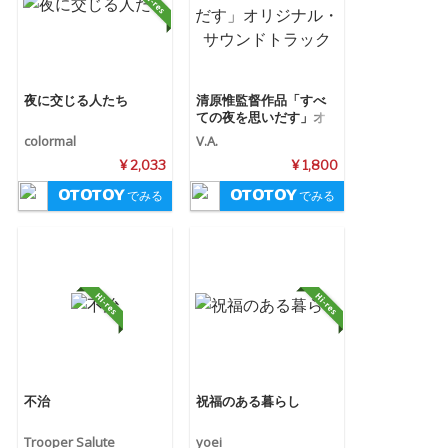
夜に交じる人たち
清原惟監督作品「すべ
ての夜を思いだす」オ
リジナル・サウンドト
colormal
V.A.
ラック
¥ 2,033
¥ 1,800
でみる
でみる
不治
祝福のある暮らし
Trooper Salute
yoei