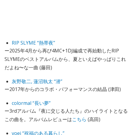
RIP SLYME “熱帯夜”
ー2025年4月から再び4MC+1DJ編成で再始動したRIP
SLYMEのベストアルバムから、夏といえばやっぱりこれ
だよね〜な一曲 (藤田)
灰野敬二, 蓮沼執太 “潜”
ー2017年からのコラボ・パフォーマンスの結晶 (津田)
colormal “長い夢”
ー3rdアルバム『夜に交じる人たち』のハイライトとなる
この曲を。アルバムレビューは
こちら
(高田)
yoei “祝福のある暮らし”