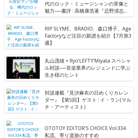
代のロック・ミュージシャンの実像と
魅力──書評 : 高橋康浩著『忌野清志郎
さん』
RIP SLYME、BRADIO、森口博子、Age
Factoryなど注目の新譜を紹介【7月第3
週】
丸山茂雄 × Ryo’LEFTY’Miyata スペシャ
ル対談──音楽業界のレジェンドに学ぶ
生き様のヒント
対談連載『見汐麻衣の日めくりカレン
ダー』【第5回】ゲスト : イ・ラン(マル
チ・アーティスト)
OTOTOY EDITOR'S CHOICE Vol.334
私流、寄り道旅のすすめ