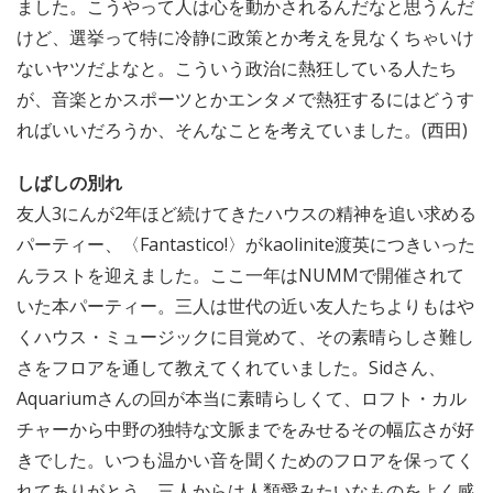
ました。こうやって人は心を動かされるんだなと思うんだ
けど、選挙って特に冷静に政策とか考えを見なくちゃいけ
ないヤツだよなと。こういう政治に熱狂している人たち
が、音楽とかスポーツとかエンタメで熱狂するにはどうす
ればいいだろうか、そんなことを考えていました。(西田)
しばしの別れ
友人3にんが2年ほど続けてきたハウスの精神を追い求める
パーティー、〈Fantastico!〉がkaolinite渡英につきいった
んラストを迎えました。ここ一年はNUMMで開催されて
いた本パーティー。三人は世代の近い友人たちよりもはや
くハウス・ミュージックに目覚めて、その素晴らしさ難し
さをフロアを通して教えてくれていました。Sidさん、
Aquariumさんの回が本当に素晴らしくて、ロフト・カル
チャーから中野の独特な文脈までをみせるその幅広さが好
きでした。いつも温かい音を聞くためのフロアを保ってく
れてありがとう。三人からは人類愛みたいなものをよく感