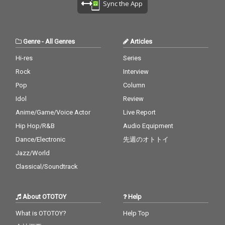
Sync the App
Genre
-
All Genres
Articles
Hi-res
Series
Rock
Interview
Pop
Column
Idol
Review
Anime/Game/Voice Actor
Live Report
Hip Hop/R&B
Audio Equipment
Dance/Electronic
先週のオトトイ
Jazz/World
Classical/Soundtrack
About OTOTOY
Help
What is OTOTOY?
Help Top