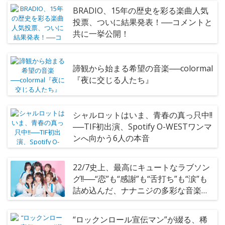
BRADIO、15年の歴史を彩る楽曲人気
投票、ついに結果発表！──コメントと
共に一挙公開！
諦観から始まる希望の音楽──colormal
『夜に交じる人たち』
シャルロットはいま、青春の真っ只中!!
──TIF初出演、Spotify O-WESTワンマ
ンへ向かう6人の本音
22/7史上、最高にキュートなラブソン
グ!!──“恋”も“感謝”も“舌打ち”も“涙”も
詰め込んだ、ナナニジの多彩な音楽の
表現
“ロックンロール宣伝マン”が綴る、稀