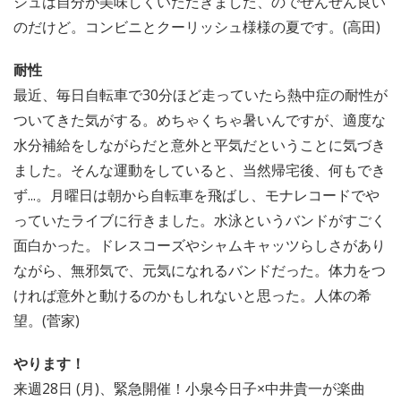
シュは自分が美味しくいただきました、のでぜんぜん良い
のだけど。コンビニとクーリッシュ様様の夏です。(高田)
耐性
最近、毎日自転車で30分ほど走っていたら熱中症の耐性が
ついてきた気がする。めちゃくちゃ暑いんですが、適度な
水分補給をしながらだと意外と平気だということに気づき
ました。そんな運動をしていると、当然帰宅後、何もでき
ず...。月曜日は朝から自転車を飛ばし、モナレコードでや
っていたライブに行きました。水泳というバンドがすごく
面白かった。ドレスコーズやシャムキャッツらしさがあり
ながら、無邪気で、元気になれるバンドだった。体力をつ
ければ意外と動けるのかもしれないと思った。人体の希
望。(菅家)
やります！
来週28日 (月)、緊急開催！小泉今日子×中井貴一が楽曲