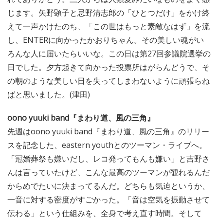
じます。矢野顕子と忌野清志郎の「ひとつだけ」をかけ終
えて一声かけたのち、「この世はもっと素敵なはず」を流
し、ENTERに向かったかおりちゃん。その美しい魂がい
ろんな人に届いたらいいな。この日は第27回参議院選挙の
日でした。夕方起きて向かった投票所はがらんどうで、そ
の朝のような美しい日を失ってしまわないように頑張らね
ばと思いました。(津田)
oono yuuki band『まわり道、風の三角』
先週はoono yuuki band『まわり道、風の三角』のリリー
スを記念した、eastern youthとのツーマン・ライブへ。
「冠婚葬祭も嫌いだし、レコ発ってもんも嫌い」と吉野さ
んは言っていたけど、こんな最高のツーマンが観れるんだ
からめでたいに決まってるんだ。どちらも気迫というか、
一音に対する密度がすごかった。「音は空気を振動させて
伝わる」という仕組みを、全身で考え直す時間。そして