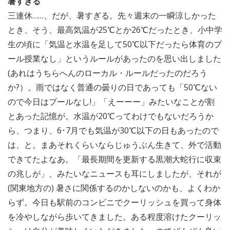
暑すぎる
三連休……、だが、暑すぎる。先々週末の一瞬涼しかった
とき、そう、最高気温が25℃とか26℃だったとき、小中学
生の頃に「気温と水温を足して50℃以下だったら体育のプ
ール授業なし」というルールがあったのを思い出しました
(あれはうちらへんのローカル・ルールだったのだろう
か?）。雨ではなく普通の曇りの日であっても「50℃ない
ので今日はプールなし!」「えーーー」みたいなことが割
とあった記憶が。水温が20℃ってわけでもないだろうか
ら、つまり、6･7月でも気温が30℃以下の日もあったので
は、と。まあそれくらいならじゅうぶん生きて、外で活動
できてたよなあ。「最長期間を更新する黒潮大蛇行に収束
の兆しが」、みたいなニュースも耳にしましたが、それが
(関東地方の) 暑さに関係するのかしないのかも、よくわか
らず。今日も駅前のコンビニでクーリッシュを買って身体
を冷やしながら歩いてきました。ある程度溶けたクーリッ