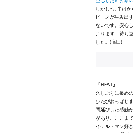
堕ちした世界線
しかし3月半ばか
ピースが生み出
ないです。安心
まります。待ち
した。(高田)
『HEAT』
久しぶりに長め
びたびおっぱじ
間延びした感触
があり、ここま
イケル・マン好き