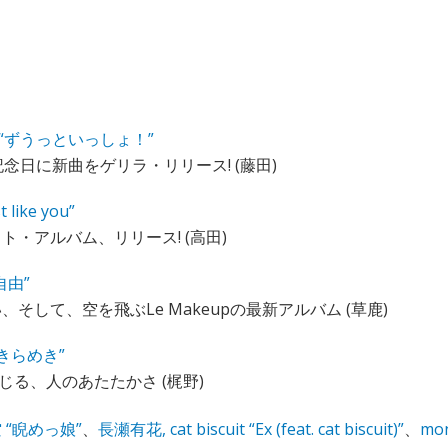
“ずうっといっしょ！”
念日に新曲をゲリラ・リリース! (藤田)
t like you”
ト・アルバム、リリース! (高田)
“自由”
そして、空を飛ぶLe Makeupの最新アルバム (草鹿)
r “きらめき”
じる、人のあたたかさ (梶野)
 “睨めっ娘”
、
長瀬有花, cat biscuit “Ex (feat. cat biscuit)”
、
mo