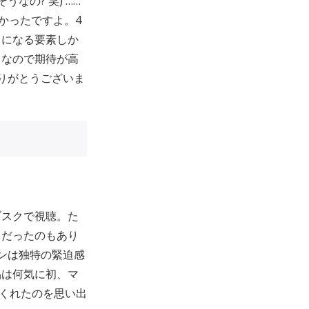
うなの? 笑) ……
かったですよ。4
きになる要素しか
となので期待が高
りがとうございま
ブスクで視聴。た
クだったのもあり
ンは独特の緊迫感
品は何気に初、マ
てくれたのを思い出