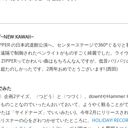
EW KAWAII~
 ZIPPER の日本武道館公演へ。センターステージで360°ぐる
遠隔で制御されたペンライトがものすごく綺麗でした。ライヴ
UITS ZIPPERってかわいい曲はもちろんなんですが、低音バリ
超たのしかったです。2周年おめでとうございます! (西田)
Aでみた
〉企画2デイズ、〈つどう〉と〈つづく〉。downtやHammer He
つものことなのでいったんおいておいて、ようやく観ることが
 (読みかたは「サイドナーズ」でいいみたい)。今年2月にリリースさ
部リスナーの心をざわつかせていたところに、
HOLIDAY! RE