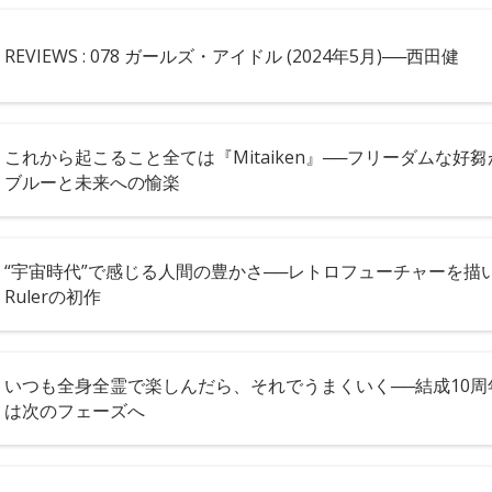
REVIEWS : 078 ガールズ・アイドル (2024年5月)──西田健
これから起こること全ては『Mitaiken』──フリーダムな好
ブルーと未来への愉楽
“宇宙時代”で感じる人間の豊かさ──レトロフューチャーを描いた
Rulerの初作
いつも全身全霊で楽しんだら、それでうまくいく──結成10周年の
は次のフェーズへ