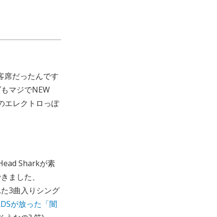
りと客席だったんです
もマジでNEW
バリのエレクトロっぽ
ad Sharkが素
できました、
れた3曲入りシング
CORDSが放った「闇