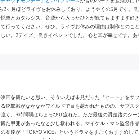
のチャットモンチー」というフレーズ
が皆のハートを鷲掴みに (そ
ら2ヶ月ほどライヴをお休みしており、ようやくの5月です。良
す悦楽とカタルシス。音源から入ったひとが観てもますます好
して行ってください。ぜひ。ライヴお休みの理由は制作とのこ
遠しい。2デイズ、良きイベントでした。心と耳が幸せです。あ
の映画を観たいと思い、そういえば未見だった『ヒート』をサ
まる銃撃戦がなかなかワイルドで目を惹かれたものの、サブス
が強く、3時間弱はちょっぴり疲れた。ただ最後の滑走路のシー
で観た甲斐があったなと少し救われる。マイケル・マン監督作
の友達が『TOKYO VICE』というドラマをすごくおすすめし