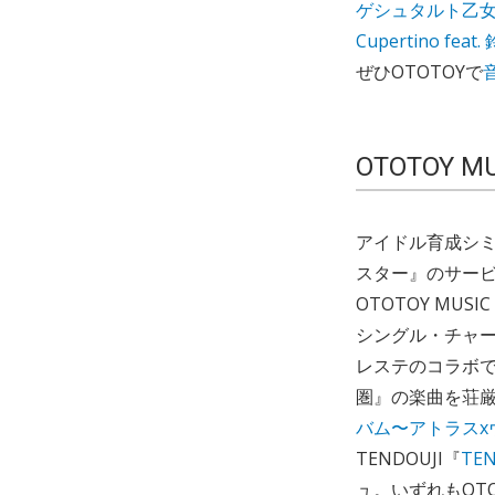
ゲシュタルト乙女 
Cupertino fe
ぜひOTOTOYで
OTOTOY M
アイドル育成シ
スター』のサービ
OTOTOY MU
シングル・チャー
レステのコラボ
圏』の楽曲を荘
バム〜アトラスx
TENDOUJI『
TEN
ュ。いずれもOT