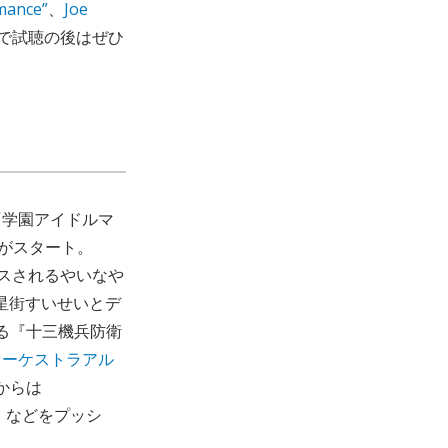
mance”
、
Joe
ifyで試聴の後はぜひ
『学園アイドルマ
がスタート。
リースされるやいなや
星街すいせいとデ
る『十三機兵防衛
オーケストラアル
からは
』などをプッシ