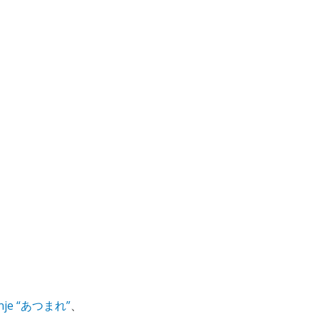
nje “あつまれ”
、