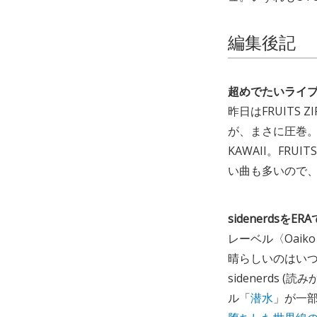
編集後記
超めでたいライブ~N
昨日はFRUITS
が、まさに圧巻。
KAWAII。FR
い曲も多いので、
sidenerdsをER
レーベル〈Oaiko
晴らしいのはい
sidenerds
ル「
潜水
」が一