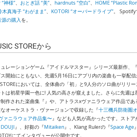
“神様”
、
おとぎ話 “美”
、
hardnuts “空白”
、
HOME “Plastic Ro
at. 鈴木真海子 “わがまま”
、
KOTORI “オーバードライブ”
。 Spot
音源の購入
を。
USIC STOREから
ミュレーションゲーム『アイドルマスター』シリーズ最新作、
ス開始にともない、先週5月16日にアプリ内の楽曲も一挙配信
SIC STOREにおいては、全体曲の「初」と9人分のソロ曲がリ
トは初星学園一色に! 人気の高さが窺えました。さらに先週は
で制作された楽曲集『』や、アトラスxヴァニラウェア作品であ
厳なオーケストラ・ヴァージョンで収録した『
十三機兵防衛圏
ヴァニラウェア作品集〜
』なども人気が高かったです。ストア
DOUJI
』、好芻の『
Mitaiken
』、Klang Rulerの『
Space Age
OTOYにてインタヴューが公開中です。