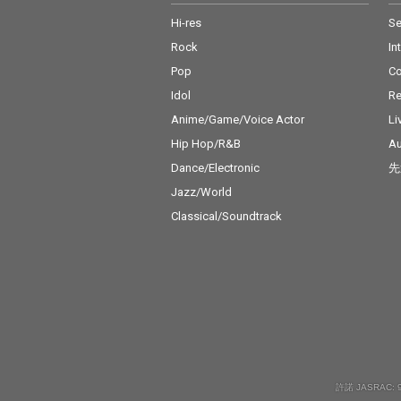
Hi-res
Se
Rock
In
Pop
C
Idol
Re
Anime/Game/Voice Actor
Li
Hip Hop/R&B
Au
Dance/Electronic
先
Jazz/World
Classical/Soundtrack
許諾 JASRAC: 9