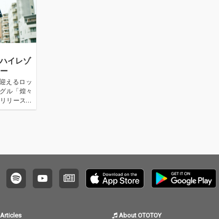
アシスタント
高傑作が生まれた。OTOT…
さ
」ハイレゾ
ュー
を迎えるロッ
ングル「煌々
にリリース。
nary da
デュースには
p16gの中
Articles
About OTOTOY