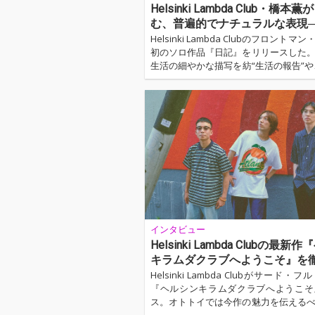
Helsinki Lambda Club・橋
む、普遍的でナチュラルな表現─
とした先の“人間性”にフォーカ
Helsinki Lambda Clubのフロント
初のソロ作品『日記』をリリースした
『日記』
生活の細やかな描写を紡“生活の報告”や、“
a”や“茗荷谷”といった橋本自身が特別
土地に結びついた楽曲を収録。never youn
の巽啓伍をプロデューサーに迎え、リ
雰囲気で制作は進められたという今作
は作品全体に滲み出ている。 ...…
インタビュー
Helsinki Lambda Clubの最
キラムダクラブへようこそ』を
Helsinki Lambda Clubがサード
『ヘルシンキラムダクラブへようこそ
ス。オトトイでは今作の魅力を伝える