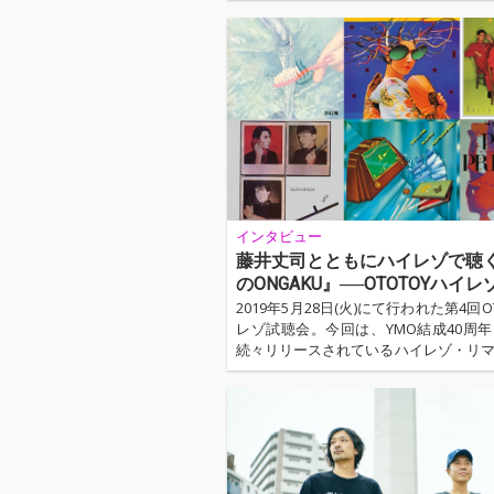
結成10周年の日である2023年7月4日
試聴会を開催した。リリースの約1ヶ
試聴できるほか、当日は制作について
タビューも実施。Helsinki Lambda C
交流がある、飯田仁一郎が今作につい
に探る時間となった。そのインタビュ
載する。 ...…
インタビュー
藤井丈司とともにハイレゾで聴く
のONGAKU』──OTOTOYハイ
Vol.4 レポート
2019年5月28日(火)にて行われた第4回O
レゾ試聴会。今回は、YMO結成40周
続々リリースされているハイレゾ・リ
作品をフィーチャーして開催されまし
をOTOTOTY編集長の河村祐介、オペレ
OTOYのプロデューサー、オーディオ
る高橋健太郎が務めた今回のトーク・
トには、『YMOのONGAKU』を今春
井丈司が登壇。『YMOのONGAKU』