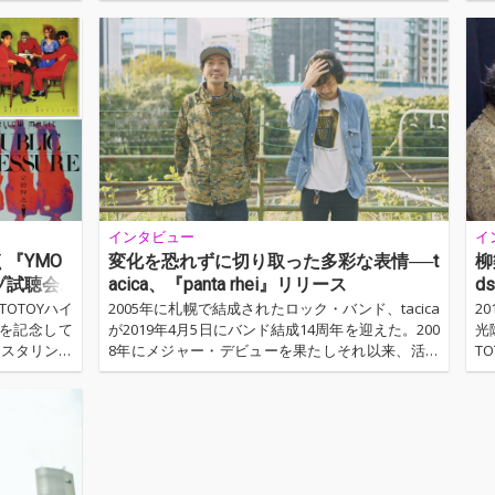
（火）に先行
6月29日にリリース。オトトイでは、リリース前日
ー
月前に全曲を
である6月28日(火)に〈『singularity』先行試聴会
催
語る公開イン
〉を開催。全収録曲の先行試聴に加え、制作過程に
サ
lubと深く長い
ついて語る公開インタビューも同時に開催するとい
め
てカジュアル
う、貴重な機会となった。記念すべきイベントを形
る
ーをここに掲
に残すべく、公開インタビューで語ってもらった内
は
容を編集したインタビューと、その日に撮り下ろし
い
た写真を掲…
し
インタビュー
イ
『YMO
変化を恐れずに切り取った多彩な表情──t
柳
レゾ試聴会
acica、『panta rhei』リリース
d
l
TOTOYハイ
2005年に札幌で結成されたロック・バンド、tacica
2
年を記念して
が2019年4月5日にバンド結成14周年を迎えた。200
光隆
マスタリング
8年にメジャー・デビューを果たしそれ以来、活動
T
た。司会進行
休止やメンバーの脱退などを経験しながらも常に変
家
ーターをOT
化と進化を繰り返してきたtacicaが、3年ぶりのフ
ス
評論家でもあ
ル・アルバム『panta rhei』を完成させた。プロデ
も
パートのゲス
ュースに野村陽一郎を、サポート・ドラムに中畑大
が
に上梓した藤
樹(Syrup 16g、VOLA & THE ORIENTAL MACHINE)を
ラ
をひとつのガ
迎え、新たなバンドの形態をとった彼らの現状の最
ー