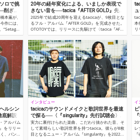
本薫がソロで挑
20年の経年変化による、いましか表現で
t
─削ぎ落
きない音を──tacica『AFTER GOLD』先行
ュ
スした初作
試聴会&公開インタヴュー
マン・橋本薫が、
2025年で結成20周年を迎えるtacicaが、9枚目とな
t
。今作には、
るフル・アルバム『AFTER GOLD』を完成させた。
本
Setagay
OTOTOYでは、リリースに先駆けて〈tacica『AFTE
リ
な想いを抱く
R GOLD』先行試聴会〉を2024年10月26日(土)に開
信
g beach
催。併せて実施した公開インタヴューにはtacicaの
早
ラックスした
ふたりに加えてプロデューサーの野村陽一郎も登壇
0
。そのムード
し、今作のテーマとなった“錆”についてや、〈TAG
高
O STUDIO TAKASAKI〉でのレコーディング合宿に
て
ついてなど、さまざまな角度から本作へと迫った。
ヴ
ここでは、当日の公開インタ…
作
t
インタビュー
イ
新作『ヘルシン
tacicaのサウンドメイクと歌詞世界を最速
ピ
徹底解説
で探る──〈『singularity』先行試聴会〉
『
イベント・レポート
・フル・アルバム
実力に裏付けられた楽曲、こだわり抜かれた音、そ
2
』をリリー
して素晴らしい歌詞世界を持つtacica。彼らが8枚
レ
べく、バンド
目となるニュー・アルバム『singularity』を2022年
『