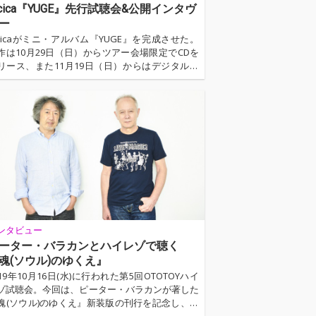
acica『YUGE』先行試聴会&公開インタヴ
ー
acicaがミニ・アルバム『YUGE』を完成させた。
作は10月29日（日）からツアー会場限定でCDを
リース、また11月19日（日）からはデジタル配
もスタートしている。オトトイでは、新作をいち
く試聴できる〈tacica『YUGE』先行試聴会〉を1
月24日（火）に開催。当日はアルバムの全6曲を
音質で先行試聴、また公開インタヴューもあわせ
実施した。そこで語られた内容を編集したインタ
ューと、先行試聴会の模様をここに掲載する。制
された順で収録曲について話をきいているので、
acicaの歩みとともに…
ンタビュー
ーター・バラカンとハイレゾで聴く
魂(ソウル)のゆくえ』
019年10月16日(水)に行われた第5回OTOTOYハイ
ゾ試聴会。今回は、ピーター・バラカンが著した
魂(ソウル)のゆくえ』新装版の刊行を記念し、オ