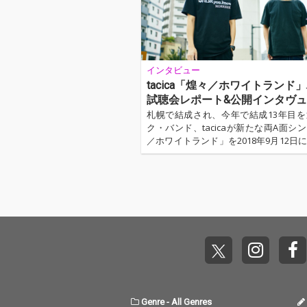
イドラインに、『増殖』から散開まで
を務めた氏とともに、…
インタビュー
tacica「煌々／ホワイトランド
試聴会レポート&公開インタヴ
札幌で結成され、今年で結成13年目
ク・バンド、tacicaが新たな両A面シ
／ホワイトランド」を2018年9月12日
「煌々／ホワイトランド」は、前作「ordi
y/SUNNY」と対を成す作品で、プロ
前作に続き野村陽一郎が、ドラムにSyru
畑大樹がそれぞれ参加した。...…
Genre
-
All Genres