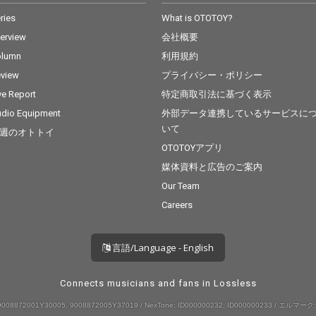
ries
What is OTOTOY?
terview
会社概要
olumn
利用規約
view
プライバシー・ポリシー
ve Report
特定商取引法に基づく表示
dio Equipment
外部データ連携しているサービスに
いて
週のオトトイ
OTOTOYアプリ
媒体資料と広告のご案内
Our Team
Careers
言語/Language - English
Connects musicians and fans in Lossless
008872001Y30005, 9008872005Y37019 / NexTone: ID000000232, ID000000233 / エルマーク: