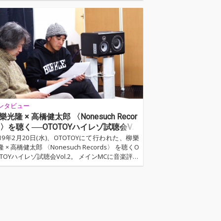
ディオ・メーカー〈Olasonic〉協力のもとでの開
となりました。司会進行はOTOTOYのプロデュー
ー、オーディオ評論家でもある高橋健太郎が勤
、ゲストには『魂(ソウル)のゆくえ』の著者であ
ピーター・バラカンが登壇。こちらのページで
、60年代~70年代のソウル、R&Bの名曲たちにつ
て語ったふたりの濃厚なトーク・パートをお届け
ます。また、高橋健…
ンタビュー
樂光隆 × 高橋健太郎 〈Nonesuch Recor
s〉を聴く──OTOTOYハイレゾ試聴会Vo
.2レポート
019年2月20日(水)、OTOTOYにて行われた、柳樂
 × 高橋健太郎 〈Nonesuch Records〉 を聴くO
OTOYハイレゾ試聴会Vol.2。 メインMCに音楽評論
 / オーディオ評論家である高橋健太郎、今回はゲ
トに「Jazz The New Chapter」シリーズの監修
つとめ、ジャズ評論家として活躍する柳樂光隆氏
登壇。1950年に設立し、パンチ・ブラザーズ、
ンディ・ニューマン、ウィルコなど数々の人気ア
ティストが所属する〈Nonesuch Records〉。ま