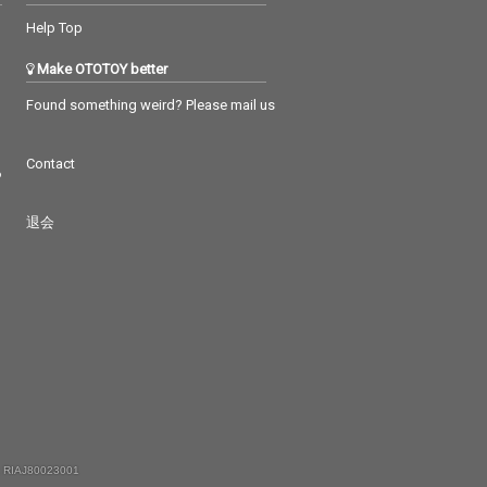
Help Top
Make OTOTOY better
Found something weird? Please mail us
Contact
つ
退会
 RIAJ80023001