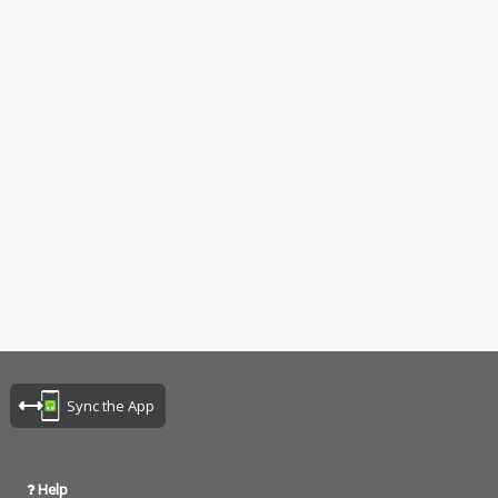
に、アメリカ…
Sync the App
Help