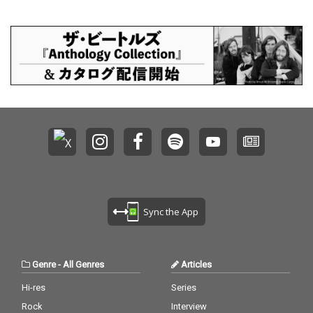
Sync the App
Genre
-
All Genres
Articles
Hi-res
Series
Rock
Interview