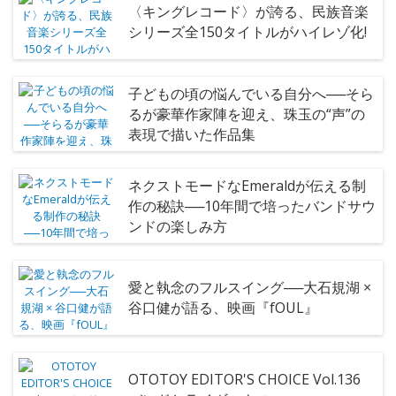
〈キングレコード〉が誇る、民族音楽
シリーズ全150タイトルがハイレゾ化!
子どもの頃の悩んでいる自分へ──そら
るが豪華作家陣を迎え、珠玉の“声”の
表現で描いた作品集
ネクストモードなEmeraldが伝える制
作の秘訣──10年間で培ったバンドサウ
ンドの楽しみ方
愛と執念のフルスイング──大石規湖 ×
谷口健が語る、映画『fOUL』
OTOTOY EDITOR'S CHOICE Vol.136