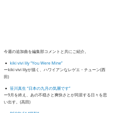
今週の追加曲を編集部コメントと共にご紹介。
kiki vivi lily “You Were Mine”
ーkiki vivi lilyが描く、ハワイアンなレゲエ・チューン(西
田)
笹川真生 “日本の九月の気層です”
ー9月を終え、あの不穏さと爽快さとが同居する日々を思
い出す。(高田)