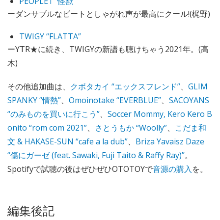
PEOPLE1 “怪獣”
ーダンサブルなビートとしゃがれ声が最高にクール!(梶野)
TWIGY “FLATTA”
ーYTR★に続き、TWIGYの新譜も聴けちゃう2021年。(高
木)
その他追加曲は、
クボタカイ “エックスフレンド”
、
GLIM
SPANKY “情熱”
、
Omoinotake “EVERBLUE”
、
SACOYANS
“のみものを買いに行こう”
、
Soccer Mommy, Kero Kero B
onito “rom com 2021”
、
さとうもか “Woolly”
、
こだま和
文 & HAKASE-SUN “cafe a la dub”
、
Briza Yavaisz Daze
“傷にガーゼ (feat. Sawaki, Fuji Taito & Raffy Ray)”
。
Spotifyで試聴の後はぜひぜひOTOTOYで
音源の購入
を。
編集後記