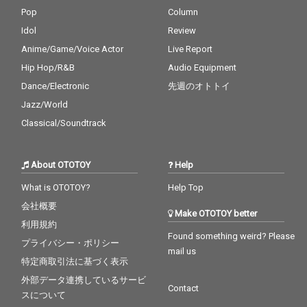
Pop
Column
Idol
Review
Anime/Game/Voice Actor
Live Report
Hip Hop/R&B
Audio Equipment
Dance/Electronic
先週のオトトイ
Jazz/World
Classical/Soundtrack
About OTOTOY
Help
What is OTOTOY?
Help Top
会社概要
Make OTOTOY better
利用規約
Found something weird? Please
プライバシー・ポリシー
mail us
特定商取引法に基づく表示
外部データ連携しているサービ
Contact
スについて