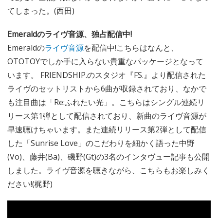
てしまった。(西田)
Emeraldのライヴ音源、独占配信中!
Emeraldの
ライヴ音源
を配信中!こちらはなんと、
OTOTOYでしか手に入らない貴重なパッケージとなって
います。 FRIENDSHIP.のスタジオ『FS.』より配信された
ライヴのセットリストから6曲が収録されており、なかで
も注目曲は「Re:ふれたい光」。こちらはシングル連続リ
リース第1弾として配信されており、新曲のライヴ音源が
早速聴けちゃいます。また連続リリース第2弾として配信
した「Sunrise Love」のこだわりを細かく語った中野
(Vo)、藤井(Ba)、磯野(Gt)の3名のインタヴュー記事も公開
しました。ライヴ音源を聴きながら、こちらもお楽しみく
ださい!(梶野)