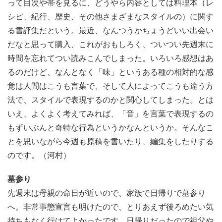
って目次や帯を見るに、どうやら内容としては料理本（レ
シピ、紀行、歴史、その他さまざまなスタイルの）に関す
る書評集だという。最近、なんつうかちょうどいい出会い
だなと思って購入、これがおもしろく、ついつい先週末に
時間を忘れてつい読みこんでしまった。いろいろ感想はあ
るのだけど、なんとなく「味」というある種の相対的な感
覚は人間はこうも言葉で、そして人によってこうも違う方
法で、スタイルで表現するのかと関心してしまった。とは
いえ、よくよく考えてみれば、「音」を言葉で表現するの
もずいぶんと奇特な行為というかなんというか。そんなこ
とを思いながら今週も原稿を書いたり、編集をしたりする
のです。（河村）
墓参り
先週末は母親の命日が近いので、家族で日帰りで墓参り
へ。非常事態宣言も明けたので、とりあえず後ろめたい気
持ちもなく行けてよかったです。日帰りだったので祖父や