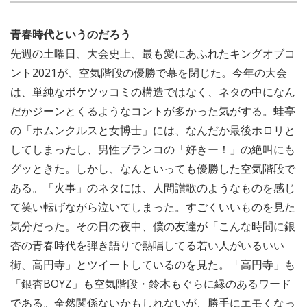
青春時代というのだろう
先週の土曜日、大会史上、最も愛にあふれたキングオブコ
ント2021が、空気階段の優勝で幕を閉じた。今年の大会
は、単純なボケツッコミの構造ではなく、ネタの中になん
だかジーンとくるようなコントが多かった気がする。蛙亭
の「ホムンクルスと女博士」には、なんだか最後ホロリと
してしまったし、男性ブランコの「好きー！」の絶叫にも
グッときた。しかし、なんといっても優勝した空気階段で
ある。「火事」のネタには、人間讃歌のようなものを感じ
て笑い転げながら泣いてしまった。すごくいいものを見た
気分だった。その日の夜中、僕の友達が「こんな時間に銀
杏の青春時代を弾き語りで熱唱してる若い人がいるいい
街、高円寺」とツイートしているのを見た。「高円寺」も
「銀杏BOYZ」も空気階段・鈴木もぐらに縁のあるワード
である。全然関係ないかもしれないが、勝手にエモくなっ