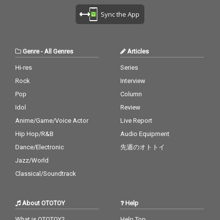
Sync the App
Genre
-
All Genres
Articles
Hi-res
Series
Rock
Interview
Pop
Column
Idol
Review
Anime/Game/Voice Actor
Live Report
Hip Hop/R&B
Audio Equipment
Dance/Electronic
先週のオトトイ
Jazz/World
Classical/Soundtrack
About OTOTOY
Help
What is OTOTOY?
Help Top