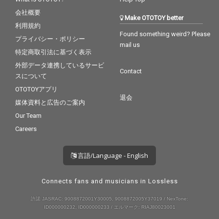
会社概要
Make OTOTOY better
利用規約
Found something weird? Please
プライバシー・ポリシー
mail us
特定商取引法に基づく表示
外部データ連携しているサービ
Contact
スについて
OTOTOYアプリ
退会
媒体資料と広告のご案内
Our Team
Careers
言語/Language - English
Connects fans and musicians in Lossless
許諾 JASRAC: 9008872001Y30005, 9008872005Y37019 / NexTone:
ID000000232, ID000000233 / エルマーク: RIAJ80023001