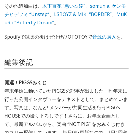
その他追加曲は、
木下百花 “悪い友達”
、
somunia, ケンモ
チヒデフミ “Unstep”
、
LSBOYZ & MIKI “BORDER”
、
MuK
uRo “Butterfly Dream”
。
Spotifyで試聴の後はぜひぜひOTOTOYで
音源の購入
を。
編集後記
開運！PIGGSみくじ
年末年始に動いていたPIGGSの記事が出ました！昨年末に
行った公開インタヴューをテキストとして、まとめていま
す。写真は、なんと! メンバーが共同生活を行うPIGGS
HOUSEでの撮り下ろしです！さらに、お年玉企画とし
て、最新アルバムから、楽曲 “NOT PIG” をおみくじ付き
でフリー配信しています。 毎日0時更新なので、1日1回占