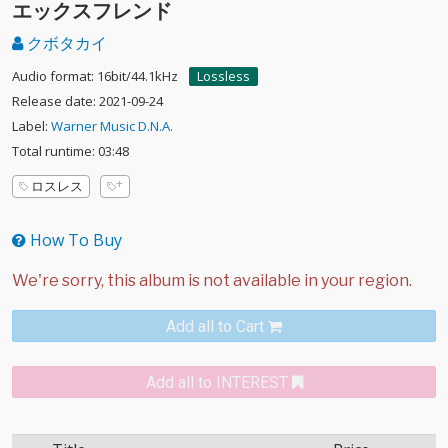
エックスフレンド
クボタカイ
Audio format: 16bit/44.1kHz
Lossless
Release date: 2021-09-24
Label:
Warner Music D.N.A.
Total runtime: 03:48
ロスレス
How To Buy
Add all to Cart
Add all to INTEREST