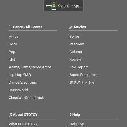
化するSitissy luvitのラ
化するSitissy luvitのラ
Sync the App
ップが色彩カラフルな
ップが色彩カラフルな
グルーヴを奏でる。 G
グルーヴを奏でる。 G
UESTには、クボタカ
UESTには、クボタカ
イ、MEGA-G、陽-HINA
イ、MEGA-G、陽-HINA
Genre
-
All Genres
Articles
TA-それぞれの色が混ざ
TA-それぞれの色が混ざ
り合って、新しい時代
り合って、新しい時代
Hi-res
Series
へ繋げていく。 テーマ
へ繋げていく。 テーマ
Rock
Interview
となった「キニヨンジ
となった「キニヨンジ
ア」とは、様々な周り
ア」とは、様々な周り
Pop
Column
の色を取り込み色を変
の色を取り込み色を変
Idol
Review
える、希少種のカメレ
える、希少種のカメレ
Anime/Game/Voice Actor
Live Report
オンの名称。
オンの名称。
Hip Hop/R&B
Audio Equipment
Dance/Electronic
先週のオトトイ
Jazz/World
Classical/Soundtrack
About OTOTOY
Help
What is OTOTOY?
Help Top