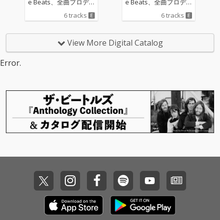
e Beats、全曲プロデ
e Beats、全曲プロデ
ュースによるEPをリリ
ュースによるEPをリリ
6 tracks
6 tracks
ース 即興で養われた、
ース 即興で養われた、
多彩なビートへ瞬時に
多彩なビートへ瞬時に
対応する音楽感性で、
対応する音楽感性で、
View More Digital Catalog
独特の才能を放ち2025
独特の才能を放ち2025
年MCバトル最強と言わ
年MCバトル最強と言わ
Error.
れたSitissy luvit。 国内
れたSitissy luvit。 国内
外様々なTOPアーティ
外様々なTOPアーティ
ストの楽曲を手掛ける
ストの楽曲を手掛ける
DJ Mitsu the Beatsが全
DJ Mitsu the Beatsが全
曲トラックプロデュー
曲トラックプロデュー
スを行ったEP「Kinyon
スを行ったEP「Kinyon
gia -キニヨンジア-」が
gia -キニヨンジア-」が
完成。 様々なビートに
完成。 様々なビートに
対応し「色」を変え、
対応し「色」を変え、
ジャジーで細やかなビ
ジャジーで細やかなビ
ート、エレクトロやミ
ート、エレクトロやミ
ニマルテクノの要素も
ニマルテクノの要素も
含む、独自のスタイル
含む、独自のスタイル
をヒップホップに変化
をヒップホップに変化
させる DJ Mitsu the Be
させる DJ Mitsu the Be
atsのビートの上で、新
atsのビートの上で、新
しい色やスタイルに変
しい色やスタイルに変