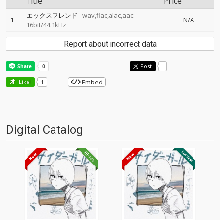
Title
Price
エックスフレンド
wav,flac,alac,aac:
1
N/A
16bit/44.1kHz
Report about incorrect data
Post
-
Embed
Like!
1
Digital Catalog