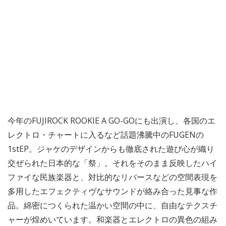
今年のFUJIROCK ROOKIE A GO-GOにも出演し、各国のエ
レクトロ・チャートに入るなど話題沸騰中のFUGENの
1stEP。ジャケのデザインからも徹底された遊び心が織り
交ぜられた日本的な「祭」。それをそのまま反映したハイ
ファイな民族楽器と、対比的なリバースなどの空間表現を
多用したエフェクティヴなサウンドが絡み合った見事な作
品。綿密につくられた温かい空間の中に、自由なテクスチ
ャーが煌めいています。和楽器とエレクトロの異色の組み