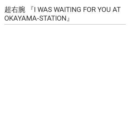
超右腕 『I WAS WAITING FOR YOU AT
OKAYAMA-STATION』