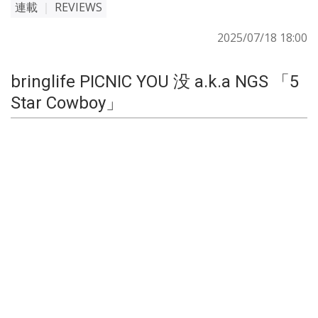
連載
｜
REVIEWS
2025/07/18 18:00
bringlife PICNIC YOU 没 a.k.a NGS 「5
Star Cowboy」