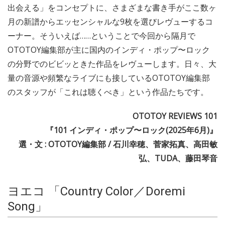
出会える」をコンセプトに、さまざまな書き手がここ数ヶ
月の新譜からエッセンシャルな9枚を選びレヴューするコ
ーナー。そういえば……ということで今回から隔月で
OTOTOY編集部が主に国内のインディ・ポップ〜ロック
の分野でのビビッときた作品をレヴューします。日々、大
量の音源や頻繁なライブにも接しているOTOTOY編集部
のスタッフが「これは聴くべき」という作品たちです。
OTOTOY REVIEWS 101
『101 インディ・ポップ〜ロック(2025年6月)』
選・文 : OTOTOY編集部 / 石川幸穂、菅家拓真、高田敏
弘、TUDA、藤田琴音
ヨエコ 「Country Color／Doremi
Song」