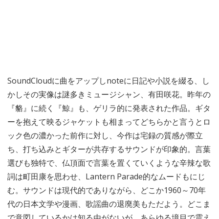
SoundCloudに曲をアップしnoteに日記や小説を綴る、し
かしその実像は謎多きミュージシャン、有田咲花。昨年の
『貉』に続く『鯨』も、ゲリラ的に発表された作品。ギタ
ーを抱えて映るジャケットも相まってどちらかと言うとロ
ック色の濃かった前作に対し、今作は宅録の質感が際立
ち、打ち込みとギターが共存するサウンドが印象的。言葉
選びも独特で、仏頂面で言葉を置くていくような辛辣な歌
詞は町田康を思わせ、Lantern Parade的なムードもにじ
む。サウンドは現代的でありながら、どこか1960～70年
代の日本文学や漫画、歌謡曲の退廃美もただよう。どこま
で意図しているかは知る由がないが、あらゆる境目で震え