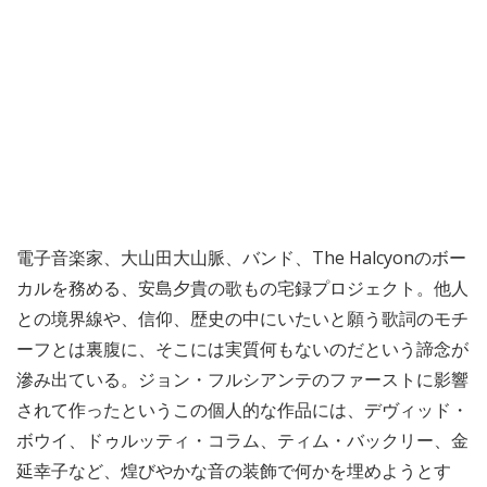
電子音楽家、大山田大山脈、バンド、The Halcyonのボー
カルを務める、安島夕貴の歌もの宅録プロジェクト。他人
との境界線や、信仰、歴史の中にいたいと願う歌詞のモチ
ーフとは裏腹に、そこには実質何もないのだという諦念が
滲み出ている。ジョン・フルシアンテのファーストに影響
されて作ったというこの個人的な作品には、デヴィッド・
ボウイ、ドゥルッティ・コラム、ティム・バックリー、金
延幸子など、煌びやかな音の装飾で何かを埋めようとす