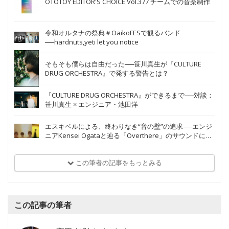
OTOTOY EDITOR'S CHOICE Vol.377 チームでの音楽制作
令和オルタナの祭典＃OaikoFESで観るバンド
──hardnuts,yeti let you notice
そもそも僕らは自由だった──笹川真生が『CULTURE
DRUG ORCHESTRA』で発する警告とは？
『CULTURE DRUG ORCHESTRA』ができるまで──対談：
笹川真生 × エンジニア・池田洋
エスキベルによる、終わりなき“音の壁”の追求──エンジ
ニアKensei Ogataと辿る「Overthere」のサウンドに隠
された秘密
この筆者の記事をもっとみる
この記事の筆者