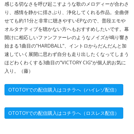
感じる切なさを呼び起こすような歌のメロディーが合わさ
り、感情を静かに揺さぶり、浄化してくれる作品。全曲併
せても約11分と非常に聴きやすいEPなので、普段エモや
オルタナティブを聴かない方へもおすすめしたいです。幕
開けに相応しいファンファーレのようなノイズが鳴り響き
始まる1曲目の"HARDBALL"、イントロからだんだんと加
速していく展開に思わず自分も走り出したくなってしまう
ほどわくわくする3曲目の"VICTORY CIG"が個人的お気に
入り。（藤）
OTOTOYでの配信購入はコチラへ（ハイレゾ配信）
OTOTOYでの配信購入はコチラへ（ロスレス配信）