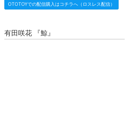
OTOTOYでの配信購入はコチラへ（ロスレス配信）
有田咲花 『鯨』