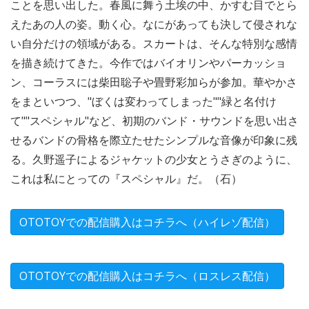
ことを思い出した。春風に舞う土埃の中、かすむ目でとら
えたあの人の姿。動く心。なにがあっても決して侵されな
い自分だけの領域がある。スカートは、そんな特別な感情
を描き続けてきた。今作ではバイオリンやパーカッショ
ン、コーラスには柴田聡子や畳野彩加らが参加。華やかさ
をまといつつ、"ぼくは変わってしまった""緑と名付け
て""スペシャル"など、初期のバンド・サウンドを思い出さ
せるバンドの骨格を際立たせたシンプルな音像が印象に残
る。久野遥子によるジャケットの少女とうさぎのように、
これは私にとっての『スペシャル』だ。（石）
OTOTOYでの配信購入はコチラへ（ハイレゾ配信）
OTOTOYでの配信購入はコチラへ（ロスレス配信）