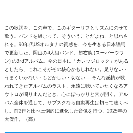
この歌詞を、この声で、このギターリフとリズムにのせて
歌う。バンドを組むって、そういうことだよね、と思わさ
れる。90年代USオルタナの質感を、今を生きる日本語詞
で更新した、岡山の4人組バンド、超右腕 (スーパーウワ
ン) の3rdアルバム。今の日本に「カレッジロック」がある
としたら、これこそがその核心かもしれない。足りない・
うまくいかない・もどかしい・切ない──そんな感情が歌
われてきたアルバムのラスト、永遠に聴いていたくなるア
ウトロが鳴り止んだとき、心にぽっかりと穴が開く。アル
バム全体を通して、サブスクなら自動再生は切って聴くべ
し。前2作と比べ圧倒的に進化した音像を持つ、2025年の
大傑作。（高）