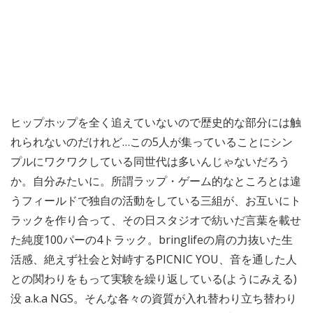
ヒップホップを全く追えていないので歴史的な部分には触
れられないのだけれど…この5人が集っていることにシン
プルにワクワクしている同世代は多いんじゃないだろう
か。自分みたいに。所謂ラップ・ゲーム的なところとは違
うフィールドで独自の活動をしている三組が、お互いにト
ラックを作り合って、その日スタジオで紡いだ言葉を載せ
た純度100パーの4トラック。bringlifeの肩の力抜いた生
活感、絶えず社会と対峙するPICNIC YOU、音を通した人
との関わりをもって実験を繰り返している(ようにみえる)
没 a.k.a NGS。そんな各々の資質が入れ替わり立ち替わり