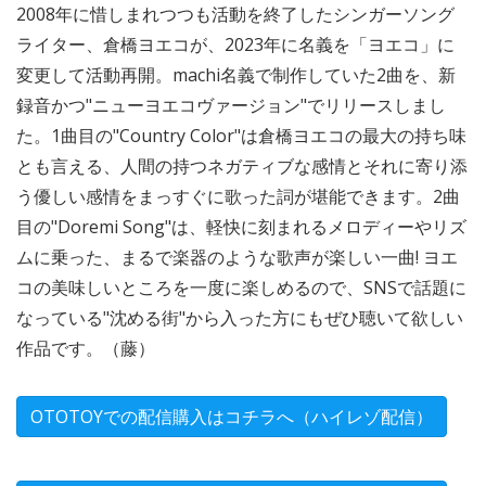
2008年に惜しまれつつも活動を終了したシンガーソング
ライター、倉橋ヨエコが、2023年に名義を「ヨエコ」に
変更して活動再開。machi名義で制作していた2曲を、新
録音かつ"ニューヨエコヴァージョン"でリリースしまし
た。1曲目の"Country Color"は倉橋ヨエコの最大の持ち味
とも言える、人間の持つネガティブな感情とそれに寄り添
う優しい感情をまっすぐに歌った詞が堪能できます。2曲
目の"Doremi Song"は、軽快に刻まれるメロディーやリズ
ムに乗った、まるで楽器のような歌声が楽しい一曲! ヨエ
コの美味しいところを一度に楽しめるので、SNSで話題に
なっている"沈める街"から入った方にもぜひ聴いて欲しい
作品です。（藤）
OTOTOYでの配信購入はコチラへ（ハイレゾ配信）