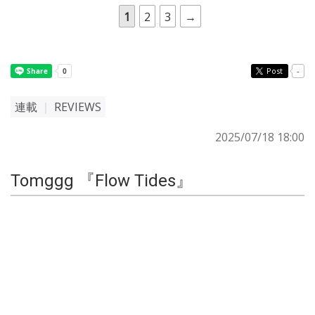
1
2
3
→
Post
-
連載
｜
REVIEWS
2025/07/18 18:00
Tomggg 『Flow Tides』