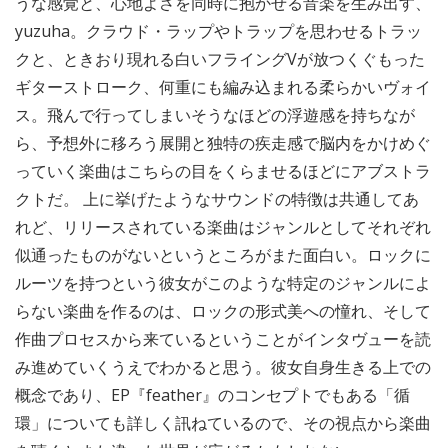
うな感覚と、心地よさを同時に抱かせる音楽を生み出す、
yuzuha。クラウド・ラップやトラップを思わせるトラッ
クと、ときおり現れる白いフライングVが放つくぐもった
ギターストローク、何重にも編み込まれる柔らかいヴォイ
ス。飛んで行ってしまいそうなほどの浮遊感を持ちなが
ら、予想外に移ろう展開と独特の疾走感で脳内をかけめぐ
っていく楽曲はこちらの目をくらませるほどにアブストラ
クトだ。 上に挙げたようなサウンドの特徴は共通してあ
れど、リリースされている楽曲はジャンルとしてそれぞれ
似通ったものがないというところがまた面白い。ロックに
ルーツを持つという彼女がこのような特定のジャンルによ
らない楽曲を作るのは、ロックの形式美への憧れ、そして
作曲プロセスから来ているということがインタヴューを読
み進めていくうえでわかると思う。彼女自身生きる上での
概念であり、EP『feather』のコンセプトでもある「循
環」についても詳しく訊ねているので、その視点から楽曲