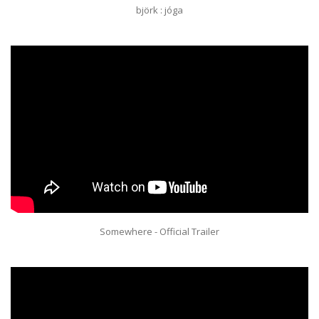
björk : jóga
Somewhere - Official Trailer