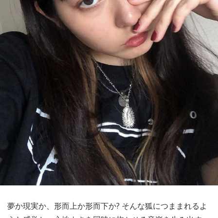
夢か現実か、形而上か形而下か? そんな狐につままれるよ