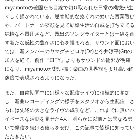
miyamotoの確固たる目線で切り取られた日常の機微が生
々しく描かれている。思春期的な捻くれの効いた言葉選び
や、パートナーの寝顔を見て結婚生活の自戒を打ち立てる
純情な不器用さなど、既出のソングライターとは一線を画
す新たな感性の豊かさに心を掴まれる。サウンド面におい
ては、新メンバーのヤマグチヒロキ(Dr)と今井涼平(Gt)の
加入を経て、前作『CITY』よりもサウンドの輪郭が明確
になり、miyamotoが想い描く楽曲の世界観をより高い解
像度で表現されるようになった。
また、自粛期間中には様々な配信ライヴに積極的に参加
し、新曲レコーディングの様子をスタジオから生配信、さ
らには先述の大きなライヴの成功など、これまでに無いハ
イペースな活動を見せた4人。明らかに以前とは異なる勢
いで発信を続ける彼らをぜひ、この記事で皆様に知ってい
ただきたい。