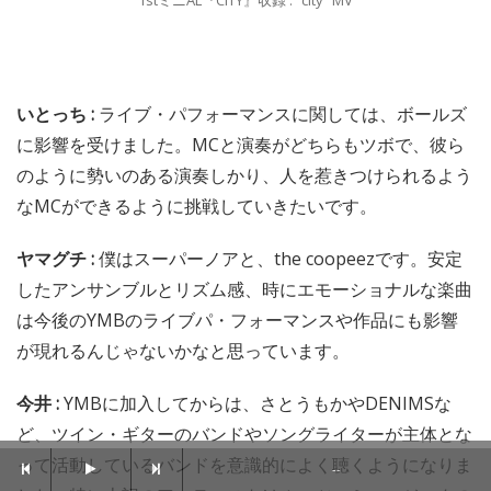
1stミニAL『CITY』収録 : “city” MV
いとっち :
ライブ・パフォーマンスに関しては、ボールズ
に影響を受けました。MCと演奏がどちらもツボで、彼ら
のように勢いのある演奏しかり、人を惹きつけられるよう
なMCができるように挑戦していきたいです。
ヤマグチ :
僕はスーパーノアと、the coopeezです。安定
したアンサンブルとリズム感、時にエモーショナルな楽曲
は今後のYMBのライブパ・フォーマンスや作品にも影響
が現れるんじゃないかなと思っています。
今井 :
YMBに加入してからは、さとうもかやDENIMSな
ど、ツイン・ギターのバンドやソングライターが主体とな
って活動しているバンドを意識的によく聴くようになりま
--