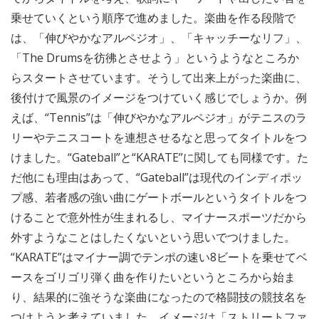
乗せていくという順序で進めました。楽曲を作る段階で
は、「伸びやかなアルペジオ」、「キャッチーなリフ」、
「The Drumsを彷彿とさせよう」というようなところか
らスタートさせています。そうして出来上がった楽曲に、
後付けで風景のイメージをつけていく感じでしょうか。例
えば、“Tennis”は「伸びやかなアルペジオ」がテニスのラ
リーやテニスコートを連想させるなと思ってタイトルをつ
けました。“Gateball”と“KARATE”に関しても同様です。た
だ他にも理由はあって、“Gateball”は現代のインディポッ
プ感、若者感の強い曲にゲートボールというタイトルをつ
けることで意外性が生まれるし、マイナースポーツだから
外すようなことはしたくないという思いでつけました。
“KARATE”はマイナー調でテンポの速い8ビートを乗せてベ
ースをゴリゴリ弾く曲を作りたいというところから始ま
り、結果的に強そうな楽曲になったので格闘技の競技名を
つけようと考えていました。イメージは「ストリートファ