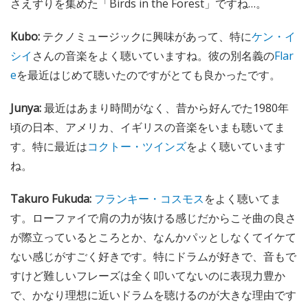
さえずりを集めた「Birds in the Forest」ですね…。
Kubo:
テクノミュージックに興味があって、特に
ケン・イ
シイ
さんの音楽をよく聴いていますね。彼の別名義の
Flar
e
を最近はじめて聴いたのですがとても良かったです。
Junya:
最近はあまり時間がなく、昔から好んでた1980年
頃の日本、アメリカ、イギリスの音楽をいまも聴いてま
す。特に最近は
コクトー・ツインズ
をよく聴いています
ね。
Takuro Fukuda:
フランキー・コスモス
をよく聴いてま
す。ローファイで肩の力が抜ける感じだからこそ曲の良さ
が際立っているところとか、なんかパッとしなくてイケて
ない感じがすごく好きです。特にドラムが好きで、音もで
すけど難しいフレーズは全く叩いてないのに表現力豊か
で、かなり理想に近いドラムを聴けるのが大きな理由です