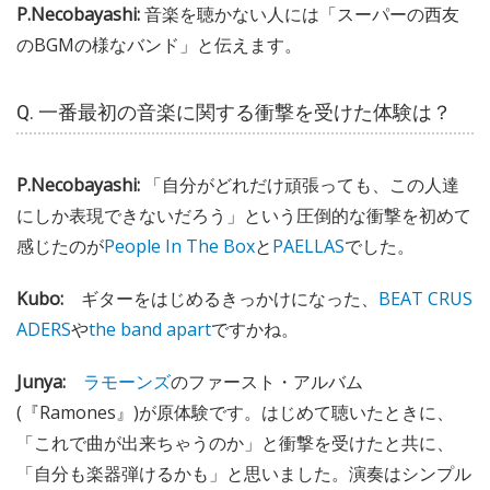
P.Necobayashi:
音楽を聴かない人には「スーパーの西友
のBGMの様なバンド」と伝えます。
Q. 一番最初の音楽に関する衝撃を受けた体験は？
P.Necobayashi:
「自分がどれだけ頑張っても、この人達
にしか表現できないだろう」という圧倒的な衝撃を初めて
感じたのが
People In The Box
と
PAELLAS
でした。
Kubo:
ギターをはじめるきっかけになった、
BEAT CRUS
ADERS
や
the band apart
ですかね。
Junya:
ラモーンズ
のファースト・アルバム
(『Ramones』)が原体験です。はじめて聴いたときに、
「これで曲が出来ちゃうのか」と衝撃を受けたと共に、
「自分も楽器弾けるかも」と思いました。演奏はシンプル