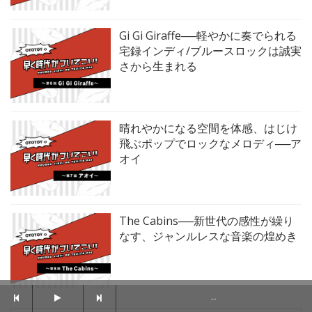
Gi Gi Giraffe──軽やかに奏でられる
宅録インディ/ブルースロックは誠実
さから生まれる
晴れやかになる空間を体感、はじけ
飛ぶポップでロックなメロディ──ア
オイ
The Cabins──新世代の感性が繰り
なす、ジャンルレスな音楽の煌めき
--