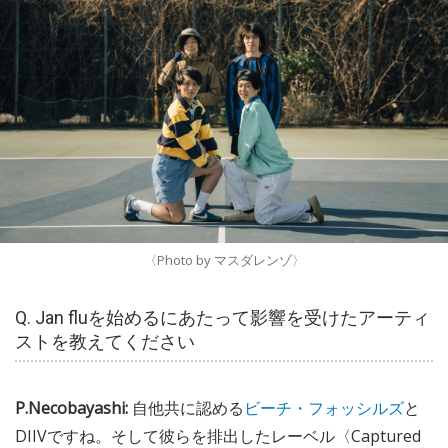
〈Photo by マスダレンゾ〉
Q. Jan fluを始めるにあたって影響を受けたアーティ
ストを教えてください
P.Necobayashi:
自他共に認める
ビーチ・フォッシルズ
と
DIIVですね。そして彼らを排出したレーベル〈Captured