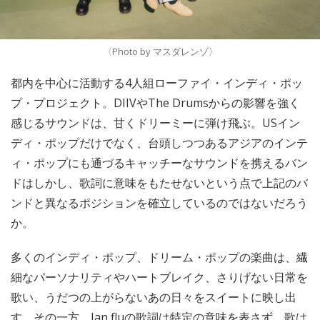
〈Photo by マスダレンゾ〉
都内を中心に活動する4人組ローファイ・インディ・ポッ
プ・プロジェクト。DIIVやThe Drumsからの影響を強く
感じるサウンドは、甘くドリーミーに弾け飛ぶ。USイン
ディ・ポップだけでなく、台頭しつつあるアジアのインテ
ィ・ポップにも通づるキャッチーなサウンドを携えるバン
ドはしかし、歌詞に意味をもたせないという点で上記のバ
ンドと異なるポジションを確立しているのではないだろう
か。
多くのインディ・ポップ、ドリーム・ポップの楽曲は、繊
細なパーソナリティやハートブレイク、さりげない日常を
歌い、うだつの上がらないあの日々をスイートに映し出
す。その一方、Jan fluの歌詞は特定の意味を表さず、歌は