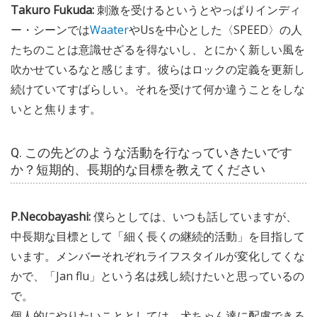
Takuro Fukuda:
刺激を受けるというとやっぱりインディ
ー・シーンでは
Waater
やUsを中心とした〈SPEED〉の人
たちのことは意識せざるを得ないし、とにかく新しい風を
吹かせているなと感じます。彼らはロックの定義を更新し
続けていてすばらしい。それを受けて何か違うことをしな
いとと焦ります。
Q. この先どのような活動を行なっていきたいです
か？短期的、長期的な目標を教えてください
P.Necobayashi:
僕らとしては、いつも話していますが、
中長期な目標として「細く長くの継続的活動」を目指して
います。メンバーそれぞれライフスタイルが変化してくな
かで、「Jan flu」という名は残し続けたいと思っているの
で。
個人的にやりたいこととしては、犬ちゃん達に配慮できる