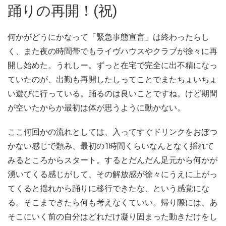
踊りの再開！(祝)
何かがどうにかなって「緊急事態宣言」は終わったらし
く、また夜の時間帯でもライヴハウスやクラブが徐々に再
開し始めた。うれしー。ずっと在宅で完全に出不精になっ
ていたのが、出勤も再開したしってことでまたちょいちょ
い遊びに行っている。踊るのは良いことですね。けど期間
が空いたからか最初は体が思うように動かない。
ここ何回かの流れとしては、入ってすぐドリンクをおぼつ
かない感じで頼み、最初の1時間くらいなんとなく揺れて
みるところからスタート。するとだんだん足元から何かが
湧いてくる感じがして、その解放感が徐々にうえに上がっ
てくると揺れから踊りに移行できたな、という感覚にな
る。そこまできたら何も考えなくていい。帰り際には、あ
そこにいく前の自分はどれだけ凝り固まった動きだけをし