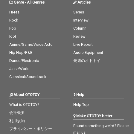
Genre
-
All Genres
Articles
Hi-res
Series
Rock
Interview
Pop
Column
Idol
Review
Anime/Game/Voice Actor
Live Report
Hip Hop/R&B
Audio Equipment
Dance/Electronic
先週のオトトイ
Jazz/World
Classical/Soundtrack
About OTOTOY
Help
What is OTOTOY?
Help Top
会社概要
Make OTOTOY better
利用規約
Found something weird? Please
プライバシー・ポリシー
mail us