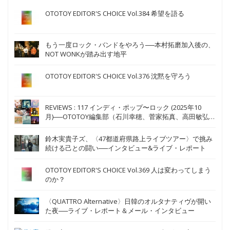
OTOTOY EDITOR'S CHOICE Vol.384 希望を語る
もう一度ロック・バンドをやろう──本村拓磨加入後の、
NOT WONKが踏み出す地平
OTOTOY EDITOR'S CHOICE Vol.376 沈黙を守ろう
REVIEWS : 117 インディ・ポップ〜ロック (2025年10
月)──OTOTOY編集部（石川幸穂、菅家拓真、高田敏弘、
TUDA、藤田琴音）
鈴木実貴子ズ、〈47都道府県路上ライブツアー〉で挑み
続ける己との闘い──インタビュー&ライブ・レポート
OTOTOY EDITOR'S CHOICE Vol.369 人は変わってしまう
のか？
〈QUATTRO Alternative〉日韓のオルタナティヴが開い
た夜──ライブ・レポート＆メール・インタビュー