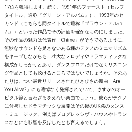
17位を獲得します。続く、1991年のファースト（セルフ
タイトル、通称『グリーン・アルバム』）、1993年のセ
カンド（こちらも同タイトルで通称『ブラウン・アルバ
ム』）といった作品でその評価を確かなものにしました。
その作品の魅力は代表作「Chime」がそうであるように、
無駄なサウンドを足さないある種のテクノのミニマリズム
をキープしながらも、壮大なメロディやドラマティックな
構成がしっかりとあり、ダンスフロアだけでなくリスニン
グ作品としても聴けるところではないでしょうか。そのあ
たりは、つい最近リリースされたひさびさの新曲「Are
You Alive?」にも遺憾なく発揮されていて、さすがのオー
ビタル節と言わざるをえない楽曲でしょう。彼らがテクノ
に付与したドラマチックな展開はその後のUK発のダンス
・ミュージック、例えばプログレッシヴ・ハウスやトラン
スなどにも影響を及ぼしたとも言えるでしょう。