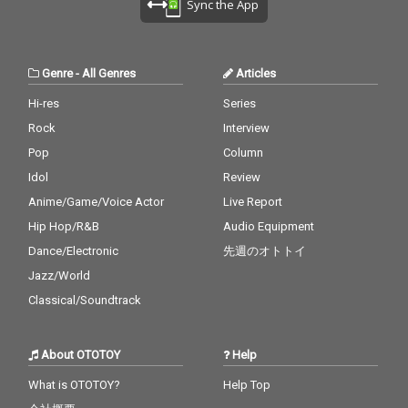
Sync the App
Genre
-
All Genres
Articles
Hi-res
Series
Rock
Interview
Pop
Column
Idol
Review
Anime/Game/Voice Actor
Live Report
Hip Hop/R&B
Audio Equipment
Dance/Electronic
先週のオトトイ
Jazz/World
Classical/Soundtrack
About OTOTOY
Help
What is OTOTOY?
Help Top