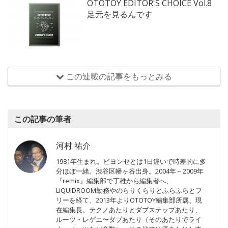
OTOTOY EDITOR'S CHOICE Vol.8
足元を見るんです
この連載の記事をもっとみる
この記事の筆者
河村 祐介
1981年生まれ。ビヨンセとは1日違いで時差的に多
分ほぼ一緒。渋谷区幡ヶ谷出身。2004年～2009年
『remix』編集部で丁稚から編集者へ、
LIQUIDROOM勤務やのらりくらりとふらふらとフ
リーを経て、2013年よりOTOTOY編集部所属、現
在編集長。テクノあたりとダブステップあたり、
ルーツ・レゲエ〜ダブあたり（そのあたりでライ