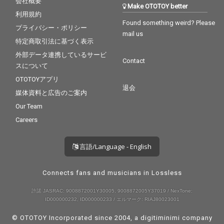
会社概要
Make OTOTOY better
利用規約
Found something weird? Please
プライバシー・ポリシー
mail us
特定商取引法に基づく表示
外部データ連携しているサービ
Contact
スについて
OTOTOYアプリ
退会
媒体資料と広告のご案内
Our Team
Careers
言語/Language - English
Connects fans and musicians in Lossless
許諾 JASRAC: 9008872001Y30005, 9008872005Y37019 / NexTone:
ID000000232, ID000000233 / エルマーク: RIAJ80023001
© OTOTOY Incorporated since 2004, a
digitiminimi
company