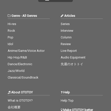
Genre
-
All Genres
Articles
Hi-res
Series
Rock
Interview
Pop
Column
Idol
Review
Anime/Game/Voice Actor
Live Report
Hip Hop/R&B
Audio Equipment
Dance/Electronic
先週のオトトイ
Jazz/World
Classical/Soundtrack
About OTOTOY
Help
What is OTOTOY?
Help Top
会社概要
Make OTOTOY better