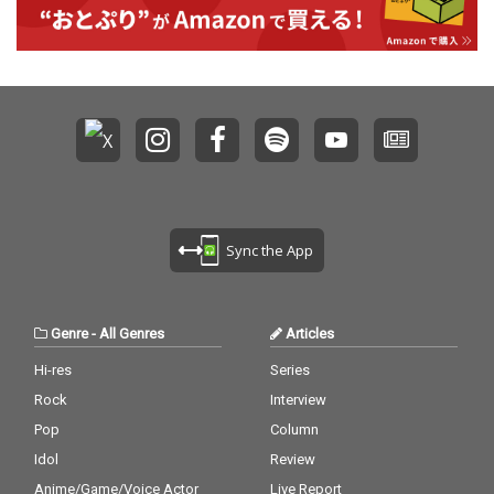
Sync the App
Genre
-
All Genres
Articles
Hi-res
Series
Rock
Interview
Pop
Column
Idol
Review
Anime/Game/Voice Actor
Live Report