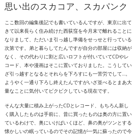
思い出のスカコア、スカパンク
ここ数回の編集後記でも書いているんですが、東京に出て
きて以来長らく住み続けた西荻窪を今月末で離れることに
なりまして、ただいま引っ越し準備をせっせと行っている
次第です。弟と暮らしてたんですが自分の部屋には収納が
なく、その代わりに割と広いロフトが付いていてCDやレ
コード、本や漫画はそこに置いておりました。こうしてい
ざ引っ越すとなるとそれらを下ろすにも一苦労でして…。
ようやく一通り下ろし終えたんですがいざ並べるとまあ大
量なことに気付いてビクビクしている現在です。
そんな大量に積み上がったCDとレコード、もちろん新し
く購入したものは手前に、昔に買ったものは奥の方に置い
ているわけで、奥にいけばいくほど、鼻の奥がツンとする
懐かしいの眠っているのでその記憶が一気に蘇ったので今