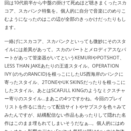
回は10代前半から中盤の掛けて死ぬほど聴きまくったスカ
コア、スカパンク特集を。個人的に自分で音楽にのめりこ
むようになったのはこの辺が全部のきっかけだったりもし
ます。
一絡げにスカコア、スカパンクといっても微妙にそのスタ
イルには差異があって。スカのパートとメロディアスなパ
ートがあって管楽器がいてというKEMURIやPOTSHOT、
LESS THAN JAKEあたりの王道スタイル。OPERATION
IVY (のちのRANCID)を根っこにしたUS西海岸のパンクに
寄ったスタイル、2TONEやUK SKINSだったりを根っこに
したスタイル、あとはSCAFULL KINGのようなミクスチャ
ー寄りのスタイル…まあこの4つですかね。今回のプレイ
リストを作るに当たって配信サイトやサブスクを色々みて
みたんですが、結構配信ない作品もあったりして隠れた名
作はこのまま埋もれてしまいそうだなぁ…。個人的にはめ