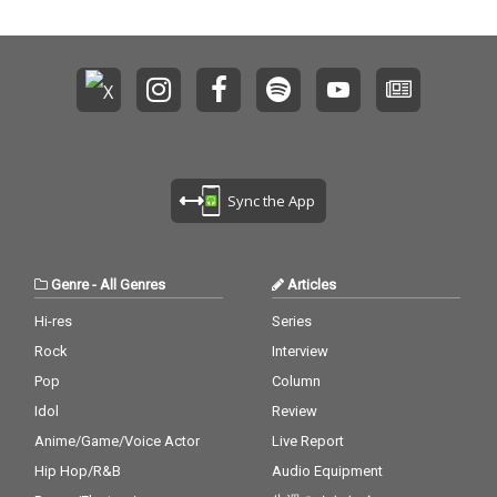
Sync the App
Genre
-
All Genres
Articles
Hi-res
Series
Rock
Interview
Pop
Column
Idol
Review
Anime/Game/Voice Actor
Live Report
Hip Hop/R&B
Audio Equipment