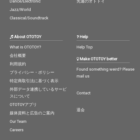
Dance/Electronic
先週のオトトイ
Jazz/World
Classical/Soundtrack
About OTOTOY
Help
What is OTOTOY?
Help Top
会社概要
Make OTOTOY better
利用規約
Found something weird? Please
プライバシー・ポリシー
mail us
特定商取引法に基づく表示
外部データ連携しているサービ
Contact
スについて
OTOTOYアプリ
退会
媒体資料と広告のご案内
Our Team
Careers