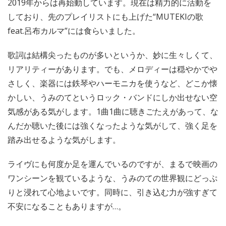
2019年からは再始動しています。現在は精力的に活動を
しており、先のプレイリストにも上げた“MUTEKIの歌
feat.呂布カルマ”には食らいました。
歌詞は結構尖ったものが多いというか、妙に生々しくて、
リアリティーがあります。でも、メロディーは穏やかでや
さしく、楽器には鉄琴やハーモニカを使うなど、どこか懐
かしい、うみのてというロック・バンドにしか出せない空
気感がある気がします。1曲1曲に聴きごたえがあって、な
んだか聴いた後には強くなったような気がして、強く足を
踏み出せるような気がします。
ライヴにも何度か足を運んでいるのですが、まるで映画の
ワンシーンを観ているような、うみのての世界観にどっぷ
りと浸れて心地よいです。同時に、引き込む力が強すぎて
不安になることもありますが…。