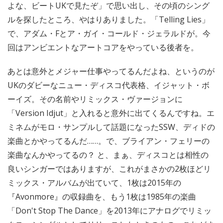
よな、ビートUKで見たぞ」で思い出し、その頃のシング
ルを探したところ、やはりありました。「Telling Lies」
で、アダム・Fとア・ガイ・コールド・ジェラルドが。今
回はアンビエントなアートコアをやっている後者を。
あとは意外とメジャー仕事やってるんだよね、というのが
UKのダビーなニュー・ディスコ代表格、イジャット・ボ
ーイズ。その名前やリミックス・ヴァージョンに
「Version Idjut」と入れると意外に出てくるんですね。エ
ミネムがモロ・サンプルして話題になったSSW、ディドの
楽曲とかやってるんだ……。で、ブライアン・フェリーの
楽曲なんかやってるの？ と、まぁ、ディスコとは相性の
良いシンガーではありますが、これがまさかの2枚ほどリ
ミックス・アルバムが出ていて、1枚は2015年の
『Avonmore』の収録曲を、もう1枚は1985年の楽曲
「Don't Stop The Dance」を2013年にアナログでリミッ