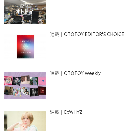
連載｜OTOTOY EDITOR'S CHOICE
連載｜OTOTOY Weekly
連載｜ExWHYZ