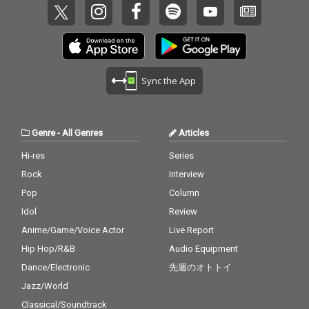
Sync the App
Genre
-
All Genres
Articles
Hi-res
Series
Rock
Interview
Pop
Column
Idol
Review
Anime/Game/Voice Actor
Live Report
Hip Hop/R&B
Audio Equipment
Dance/Electronic
先週のオトトイ
Jazz/World
Classical/Soundtrack