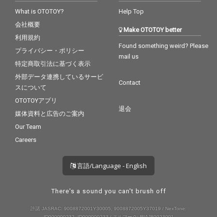
What is OTOTOY?
Help Top
会社概要
Make OTOTOY better
利用規約
Found something weird? Please
プライバシー・ポリシー
mail us
特定商取引法に基づく表示
外部データ連携しているサービ
Contact
スについて
OTOTOYアプリ
退会
媒体資料と広告のご案内
Our Team
Careers
言語/Language - English
There's a sound you can't brush off
許諾 JASRAC: 9008872001Y30005, 9008872005Y37019 / NexTone:
ID000000232, ID000000233 / エルマーク: RIAJ80023001