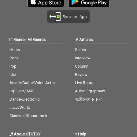
Sync the App
Genre
-
All Genres
Articles
Hi-res
Series
Rock
Interview
Pop
Column
Idol
Review
Anime/Game/Voice Actor
Live Report
Hip Hop/R&B
Audio Equipment
Dance/Electronic
先週のオトトイ
Jazz/World
Classical/Soundtrack
About OTOTOY
Help