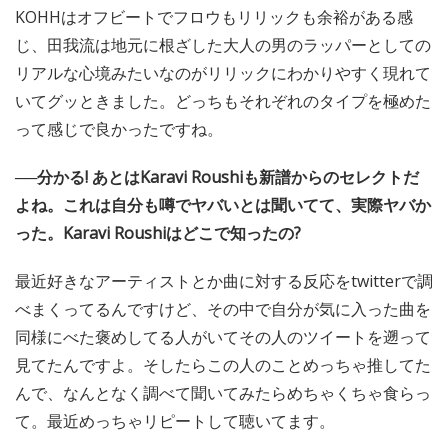
KOHHはオフビートでフロウもリリックも余裕がある感
じ、田我流は地元に根ざした大人の男のラッパーとしての
リアルな心境みたいなのがリリックにわかりやすく現れて
いてグッときました。どっちもそれぞれのタイプを極めた
って感じで良かったですね。
──分かる! あとはKaravi Roushiも新譜からのセレクトだ
よね。これは自分も噂でヤバいとは聞いてて、実際ヤバか
った。Karavi Roushiはどこで知ったの?
最近好きなアーティストとか曲に対する反応をtwitterで調
べまくってるんですけど、その中で自分が気に入った曲を
同様にべた褒めしてる人がいてその人のツイートを遡って
見てたんですよ。そしたらこの人のことめっちゃ推してた
んで、なんとなく調べて聞いてみたらめちゃくちゃ食らっ
て。最近めっちゃリピートして聴いてます。