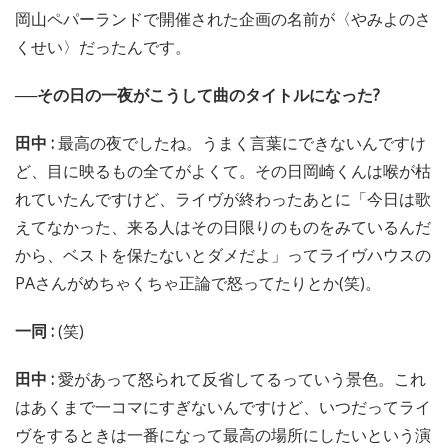
岡山ペパーランドで開催された企画の名前が〈やみよのさ
くせい〉だったんです。
──その日の一夜がこうして曲のタイトルになった?
田中 :
最高の夜でしたね。うまく言葉にできないんですけ
ど、目に映るもの全てがよくて。その日岡崎くんは喉が枯
れていたんですけど、ライヴが終わったあとに「今日は歌
えてなかった、来る人はその日限りのものをみているんだ
から、ベストを保たないとダメだよ」ってライヴハウスの
PAさんがめちゃくちゃ正論で怒ってたりとか(笑)。
一同 :
(笑)
田中 :
愛があって怒られて反省してるっていう景色。これ
はあくまで一コマにすぎないんですけど、いつだってライ
ヴをするときは一番になって最高の場所にしたいという演