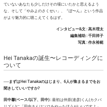
ていないあなたも少しだけその場にいたかと思えるよう
な、そして「やみよのさくせい」、『ぼ〜ん』という作品
がより魅力的に聴こえてくるはず。
インタビュー&文 : 高木理太
編集補助 : 千田祥子
写真 : 作永裕範
Hei Tanakaの誕生〜レコーディングに
ついて
──まずはHei Tanakaのはじまり、6人が集まるまでをお
聞きしていいですか?
田中馨(ベース/以下、田中) :
最初は仲原(達彦)くん(カクバ
リズム)に「田中さんはソロをやったほうがいいですよ」