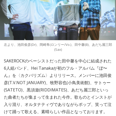
左より、池田俊彦(Dr)、岡崎隼(ロンリー/Vo.)、田中馨(B)、あだち麗三郎
(Sax)
SAKEROCKのベーシストだった田中馨を中心に結成された
6人組バンド、Hei Tanakaが初のフル・アルバム『ぼ〜
ん』を〈カクバリズム〉よりリリース。メンバーに池田俊
彦(T.V.NOT JANUARY)、牧野容也(小鳥美術館)、サトゥー
(SATETO)、黒須遊(RIDDIMATES)、あだち麗三郎といっ
た曲者たちが集まって生まれた今作。歌ものとインストが
入り混り、オルタナティヴでありながらポップ、笑って泣
けて踊って歌える、素晴らしい作品となっております。