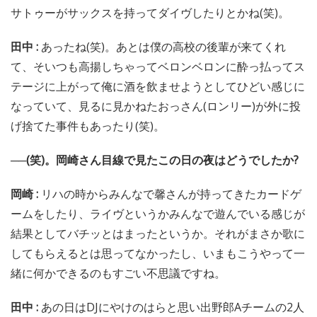
サトゥーがサックスを持ってダイヴしたりとかね(笑)。
田中 :
あったね(笑)。あとは僕の高校の後輩が来てくれ
て、そいつも高揚しちゃってベロンベロンに酔っ払ってス
テージに上がって俺に酒を飲ませようとしてひどい感じに
なっていて、見るに見かねたおっさん(ロンリー)が外に投
げ捨てた事件もあったり(笑)。
──(笑)。岡崎さん目線で見たこの日の夜はどうでしたか?
岡崎 :
リハの時からみんなで馨さんが持ってきたカードゲ
ームをしたり、ライヴというかみんなで遊んでいる感じが
結果としてバチッとはまったというか。それがまさか歌に
してもらえるとは思ってなかったし、いまもこうやって一
緒に何かできるのもすごい不思議ですね。
田中 :
あの日はDJにやけのはらと思い出野郎Aチームの2人