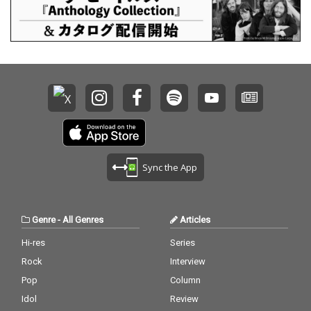
Sync the App
Genre
-
All Genres
Articles
Hi-res
Series
Rock
Interview
Pop
Column
Idol
Review