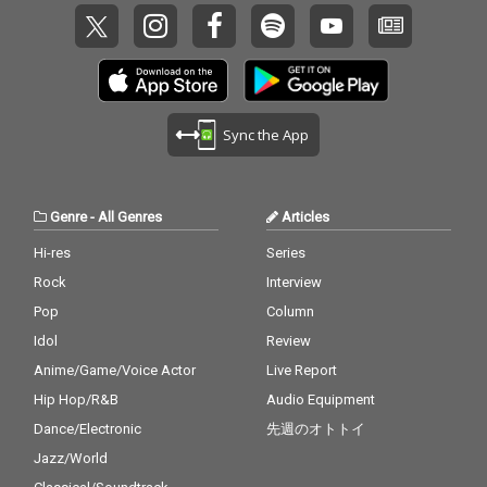
Sync the App
Genre
-
All Genres
Articles
Hi-res
Series
Rock
Interview
Pop
Column
Idol
Review
Anime/Game/Voice Actor
Live Report
Hip Hop/R&B
Audio Equipment
Dance/Electronic
先週のオトトイ
Jazz/World