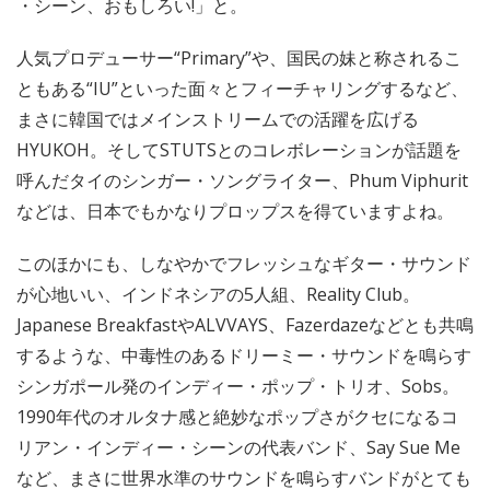
・シーン、おもしろい!」と。
人気プロデューサー“Primary”や、国民の妹と称されるこ
ともある“IU”といった面々とフィーチャリングするなど、
まさに韓国ではメインストリームでの活躍を広げる
HYUKOH。そしてSTUTSとのコレボレーションが話題を
呼んだタイのシンガー・ソングライター、Phum Viphurit
などは、日本でもかなりプロップスを得ていますよね。
このほかにも、しなやかでフレッシュなギター・サウンド
が心地いい、インドネシアの5人組、Reality Club。
Japanese BreakfastやALVVAYS、Fazerdazeなどとも共鳴
するような、中毒性のあるドリーミー・サウンドを鳴らす
シンガポール発のインディー・ポップ・トリオ、Sobs。
1990年代のオルタナ感と絶妙なポップさがクセになるコ
リアン・インディー・シーンの代表バンド、Say Sue Me
など、まさに世界水準のサウンドを鳴らすバンドがとても