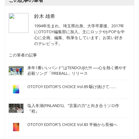
鈴木 雄希
1994年生まれ、埼玉県出身。大学卒業後、2017年
にOTOTOY編集部に加入。主にロックやJ-POPを中
心に企画、編集、執筆をしています。お笑い好き
のテレビっ子。
この筆者の記事
来年1番いいバンド”はTENDOUJIだ!!! ──心を熱く燃やす
必殺ソング「FIREBALL」リリース
OTOTOY EDITOR'S CHOICE Vol.89 駆け抜けて……
塩入冬湖(FINLANDS)、“言葉の力”と向き合うソロ作
『程』
OTOTOY EDITOR'S CHOICE Vol.83 半袖から長袖へ