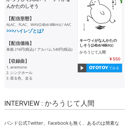
んかたのしそう
【配信形態】
ALAC、FLAC、WAV(24bit/48kHz) / AAC
>>>ハイレゾとは?
キーウィがなんかたの
【配信価格】
しそう(24bit/48kHz)
単曲 216円(税込) / アルバム 540円(税込)
かろうじて人間
¥ 550
【収録曲】
1. anemone
でみる
2. シンクホール
3. 巡る色、走る
INTERVIEW : かろうじて人間
バンド公式Twitter、Facebookも無く、あるのは簡素な