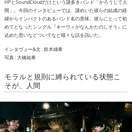
HPとSoundCloudだけという謎多きバンド「かろうじて人
間」。今回のインタビューでは、謎めいた彼らの結成の経
緯からインパクトのあるバンド名の意味、彼らにとって初
めてとなったシングル『キーウィがなんかたのしそう』に
込めた思いなどついてなど様々な話を訊いた。
インタヴュー&文 : 鈴木雄希
写真 : 大橋祐希
モラルと規則に縛られている状態こ
そが、人間