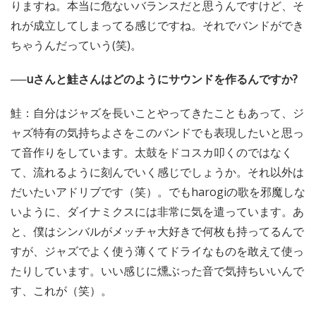
りますね。本当に危ないバランスだと思うんですけど、そ
れが成立してしまってる感じですね。それでバンドができ
ちゃうんだっていう(笑)。
──uさんと鮭さんはどのようにサウンドを作るんですか?
鮭：自分はジャズを長いことやってきたこともあって、ジ
ャズ特有の気持ちよさをこのバンドでも表現したいと思っ
て音作りをしています。太鼓をドコスカ叩くのではなく
て、流れるように刻んでいく感じでしょうか。それ以外は
だいたいアドリブです（笑）。でもharogiの歌を邪魔しな
いように、ダイナミクスには非常に気を遣っています。あ
と、僕はシンバルがメッチャ大好きで何枚も持ってるんで
すが、ジャズでよく使う薄くてドライなものを敢えて使っ
たりしています。いい感じに燻ぶった音で気持ちいいんで
す、これが（笑）。