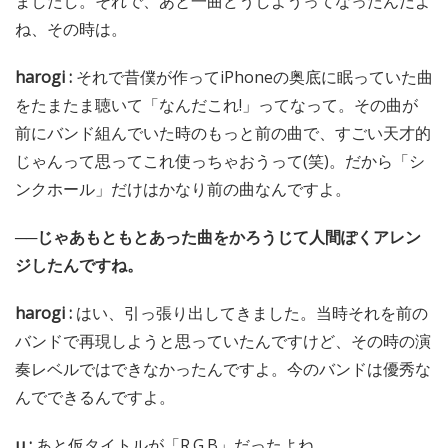
ましたし。それで、あと一曲どうしようってなったんだよ
ね、その時は。
harogi :
それで昔僕が作ってiPhoneの奥底に眠っていた曲
をたまたま聴いて「なんだこれ!」ってなって。その曲が
前にバンド組んでいた時のもっと前の曲で、すごい天才的
じゃんって思ってこれ使っちゃおうって(笑)。だから「シ
ンクホール」だけはかなり前の曲なんですよ。
──じゃあもともとあった曲をかろうじて人間ぽくアレン
ジしたんですね。
harogi :
はい、引っ張り出してきました。当時それを前の
バンドで再現しようと思っていたんですけど、その時の演
奏レベルではできなかったんですよ。今のバンドは優秀な
んでできるんですよ。
u :
あと仮タイトルが「R.G.B」だったよね。