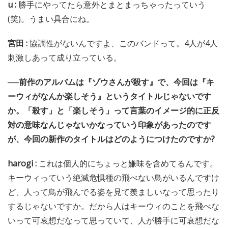
u :
勝手にやってたら意外とまとまっちゃったっていう
(笑)。うまい具合にね。
宮田 :
協調性がないんですよ、このバンドって。4人が4人
刺激しあって成り立っている。
──前作のアルバムは『ゾウさんが殺す』で、今回は『キ
ーウィがなんか楽しそう』というタイトルじゃないです
か。「殺す」と「楽しそう」って言葉のイメージ的に正反
対の意味なんじゃないかなっていう印象があったのです
が、今回の新作のタイトルはどのようにつけたのですか?
harogi :
これは個人的にちょっと嫌味を含めてるんです。
キーウィっていう絶滅危惧種の飛べない鳥がいるんですけ
ど、人って鳥が飛んでる姿を見て羨ましいなって思ったり
するじゃないですか。だから人はキーウィのことを飛べな
いって可哀想だなって思っていて、人が勝手に可哀想だな