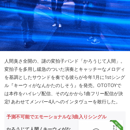
人間臭さ全開の、謎の変拍子バンド「かろうじて人間」。
変拍子を多用し緩急のついた演奏とキャッチーなメロディ
を基調としたサウンドを奏でる彼らが今年1月に1stシング
ル『キーウィがなんかたのしそう』を発売。OTOTOYで
は本作をハイレゾ配信、そのなかから1曲フリー配信が決
定! あわせてメンバー4人へのインタヴューを敢行した。
予測不可能でエモーショナルな3曲入りシングル
かろうじて人間 / キーウィがな