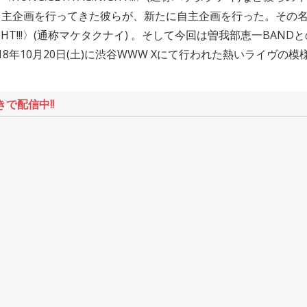
自主企画を行ってきた彼らが、新たに自主企画を行った。その
!NIGHT!!!〉(通称マケタクナイ) 。そして今回は曽我部恵一BAN
018年10月20日(土)に渋谷WWW Xにて行われた熱いライヴの
きで配信中!!