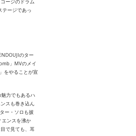
タコージのドラム
ステージであっ
DOUJIのター
omb」MVのメイ
y」をやることが宣
の魅力でもあるハ
エンスも巻き込ん
のギター・ソロも披
ディエンスを沸か
は目で見ても、耳