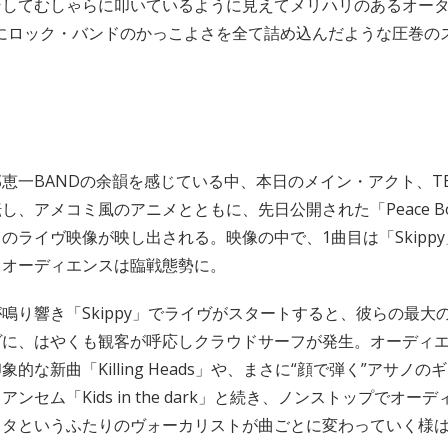
そしてむしゃらに叩いているように見えてメリハリのあるオー
さにロック・バンドのかっこよさを全て詰め込んだような圧巻の
恵一BANDの余韻を感じている中、本日のメイン・アクト、TEN
し、アメコミ風のアニメとともに、先日公開された「Peace B
のライヴ映像が映し出される。映像の中で、1曲目は「Skipp
もオーディエンスは臨戦態勢に。
鳴り響き「Skippy」でライヴがスタートすると、彼らの最大
ヴに、はやくも観客が呼応しクラウドサーフが発生。オーディ
的な新曲「Killing Heads」や、まさに“顔で弾く”アサノ
ンセム「Kids in the dark」と続き、ノンストップでオー
リタというふたりのヴォーカリストが曲ごとに変わっていく様