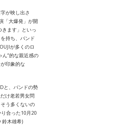
文字が映し出さ
演「大爆発」が開
つきます」といっ
発力を持ち、バンド
UJIが多くのロ
ゃん”的な親近感の
ーが印象的な
NDと、バンドの勢
れだけ老若男女問
まそう多くないの
合った10月20
 鈴木雄希)