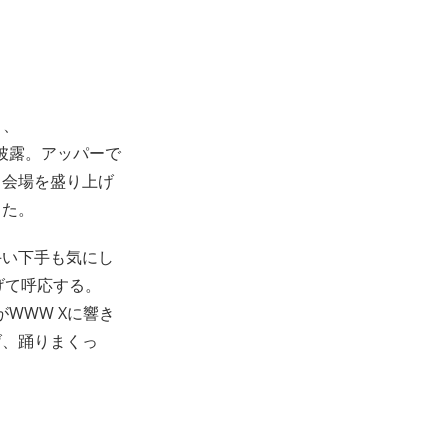
と、
て3曲披露。アッパーで
も会場を盛り上げ
った。
手い下手も気にし
げて呼応する。
ドがWWW Xに響き
げ、踊りまくっ