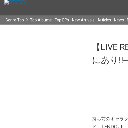
Genre Top
Top Albums
Top EPs
New Arrivals
Articles
News
【LIVE
にあり!!─
持ち前のキャラ
ド、TENDOUJI