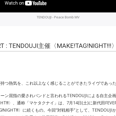
TENDOUJI - Peace Bomb MV
RT : TENDOUJI主催〈MAKE!TAG!NIGHT!!
が持つ熱気を、これ以上なく感じることができたライヴであっ
ーン屈指の愛されバンドと言われるTENDOUJIによる自主企
NIGHT!!!〉、通称「マケタクナイ」は、7月14日(土)に新代田FE
TAG!NIGHT!!!〉に続くもの。今回“対戦相手”として、TENDOU