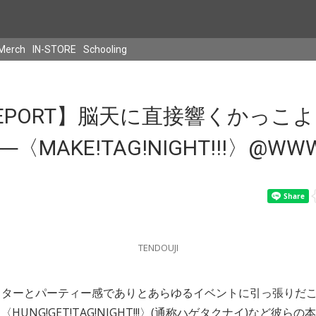
Merch
IN-STORE
Schooling
 REPORT】脳天に直接響くかっこ
─〈MAKE!TAG!NIGHT!!!〉@WWW
TENDOUJI
クターとパーティー感でありとあらゆるイベントに引っ張りだ
。〈HUNG!GET!TAG!NIGHT!!!〉(通称ハゲタクナイ)など彼