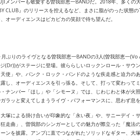
OUJIメンバーも敬愛する曽我部恵一BANDだ。2018年、多く
BY CLUB』のリリースを控えるなど、まさに脂がのった状態のTE
を、オーディエンスはピカピカの笑顔で待ち望んだ。
月ぶりのライヴとなる曽我部恵一BANDの3人(曽我部恵一(Vo /
コージ(Dr))がステージに登場。彼ららしいロックンロール・サウ
「天使」や、パンク・ロック・バンドのような疾走感と迫力の
披露し、オーディエンスを引っ張る。そして、打って変わって
ル・ナンバー「ほし」や「シモーヌ」では、じわじわと体が火
でガラッと変えてしまうライヴ・パフォーマンスに、思わず息
と大塚による掛け合いが印象的な「永い夜」や、サニーデイ・
春狂走曲」、曽我部のシンガーとしての魅力が際立った「魔法
ューンを披露。アンプに直でつながれたソリッドなギター、大