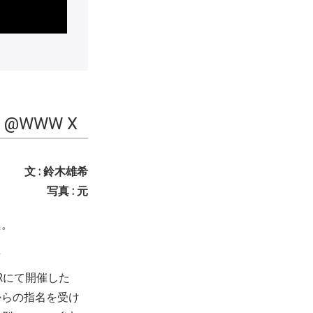
!〉@WWW X
文 : 鈴木雄希
写真 : 元
た。
画
VERにて開催した
JIからの指名を受け