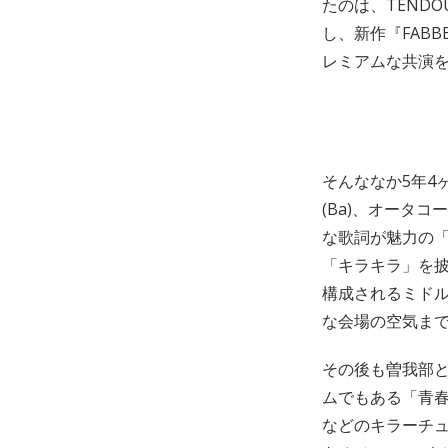
たのは、TEND
し、新作『FABB
レミアムな共演
そんななか5年4ヶ
(Ba)、オータ
な歌詞が魅力の
「キラキラ」を
構成されるミド
な会場の空気ま
その後も曽我部
ムでもある「青
などのキラーチ