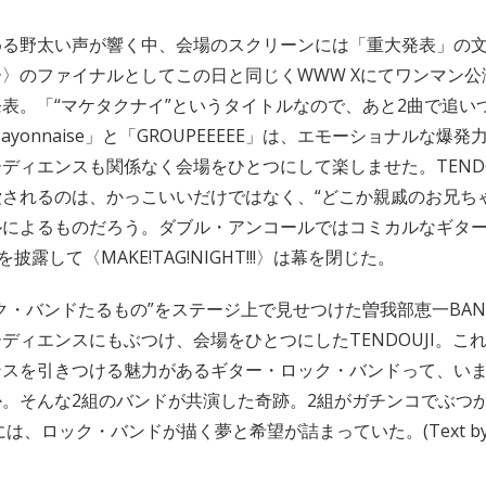
める野太い声が響く中、会場のスクリーンには「重大発表」の
〉のファイナルとしてこの日と同じくWWW Xにてワンマン公
表。「“マケタクナイ”というタイトルなので、あと2曲で追い
yonnaise」と「GROUPEEEEE」は、エモーショナルな爆
ディエンスも関係なく会場をひとつにして楽しませた。TENDO
されるのは、かっこいいだけではなく、“どこか親戚のお兄ち
ルによるものだろう。ダブル・アンコールではコミカルなギタ
e」を披露して〈MAKE!TAG!NIGHT!!!〉は幕を閉じた。
ク・バンドたるもの”をステージ上で見せつけた曽我部恵一BA
ディエンスにもぶつけ、会場をひとつにしたTENDOUJI。こ
ンスを引きつける魅力があるギター・ロック・バンドって、い
。そんな2組のバンドが共演した奇跡。2組がガチンコでぶつかり
Xには、ロック・バンドが描く夢と希望が詰まっていた。(Text by