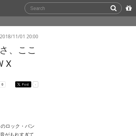
2018/11/01 20:00
よさ、ここ
 X
Post
-
このロック・バン
らの本音がもれすぎて