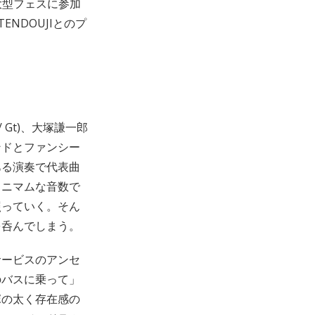
の大型フェスに参加
NDOUJIとのプ
 Gt)、大塚謙一郎
ンドとファンシー
ある演奏で代表曲
ミニマムな音数で
照っていく。そん
を呑んでしまう。
サービスのアンセ
のバスに乗って」
塚の太く存在感の