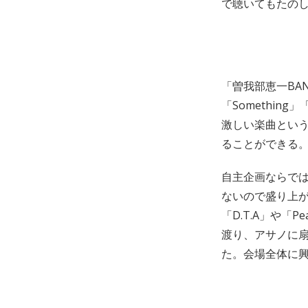
で聴いてもたの
「曽我部恵一BA
「Something
激しい楽曲とい
ることができる
自主企画ならで
ないので盛り上が
「D.T.A」や「
渡り、アサノに
た。会場全体に