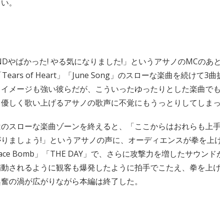
しい。
NDやばかった! やる気になりました!」というアサノのMCのあ
」「Tears of Heart」「June Song」のスローな楽曲を続け
うイメージも強い彼らだが、こういったゆったりとした楽曲で
。優しく歌い上げるアサノの歌声に不覚にもうっとりしてしま
はのスローな楽曲ゾーンを終えると、「ここからはおれらも上
りましょう!」というアサノの声に、オーディエンスが拳を上
Peace Bomb」「THE DAY」で、さらに攻撃力を増したサウン
扇動されるように観客も爆発したように拍手でこたえ、拳を上
興奮の渦が広がりながら本編は終了した。