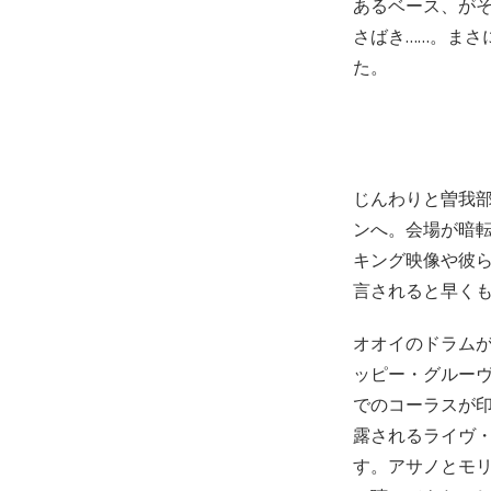
あるベース、が
さばき……。ま
た。
じんわりと曽我部
ンへ。会場が暗転
キング映像や彼ら
言されると早く
オオイのドラムが
ッピー・グルー
でのコーラスが印象
露されるライヴ・ア
す。アサノとモ