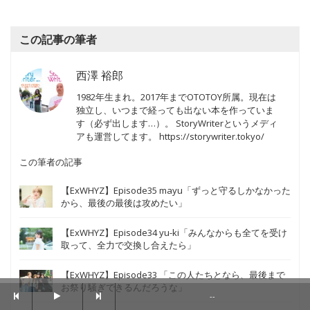
この記事の筆者
西澤 裕郎
1982年生まれ。2017年までOTOTOY所属。現在は
独立し、いつまで経っても出ない本を作っていま
す（必ず出します…）。 StoryWriterというメディ
アも運営してます。 https://storywriter.tokyo/
この筆者の記事
【ExWHYZ】Episode35 mayu「ずっと守るしかなかった
から、最後の最後は攻めたい」
【ExWHYZ】Episode34 yu-ki「みんなからも全てを受け
取って、全力で交換し合えたら」
【ExWHYZ】Episode33 「この人たちとなら、最後まで
お祭り騒ぎできるんだろうな」
--