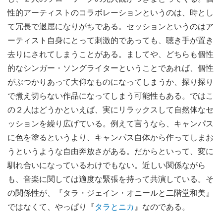
性的アーティストのコラボレーションというのは、時とし
て冗長で退屈になりがちである。セッションというのはア
ーティスト自身にとって刺激的であっても、聴き手が置き
去りにされてしまうことがある。ましてや、どちらも個性
的なシンガー・ソングライターということであれば、個性
がぶつかりあって大仰なものになってしまうか、探り探り
で煮え切らない作品になってしまう可能性もある。ではこ
の２人はどうかといえば、実にリラックスして自然体なセ
ッションを繰り広げている。例えて言うなら、キャンパス
に色を塗るというより、キャンパス自体から作ってしまお
うというような自由奔放さがある。だからといって、変に
馴れ合いになっているわけでもない。近しい関係ながら
も、音楽に関しては適度な緊張を持って共演している。そ
の関係性が、『タラ・ジェイン・オニールと二階堂和美』
ではなくて、やっぱり『
タラとニカ
』なのである。