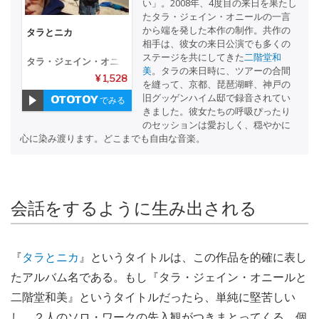
い」。2008年、4度目の来日を果たし
たタラ・ジェイン・オニールの一言
から端を発した本作の制作。共作の
タラとニカ
相手は、彼女の来日公演でも多くの
ステージを共にしてきた
二階堂和
タラ・ジェイン・オニ
美
。タラの来日時に、ツアーの合間
ール&二階堂和美
¥ 1,528
を縫って、京都、琵琶湖畔、神戸の
旧グッゲンハイム邸で録音されてい
でみる
きました。彼女たちの呼吸ぴったり
のセッションは愛おしく、穏やかに
心に染み渡ります。どこまでも自由な音楽。
会話をするように生み出される
『
タラとニカ
』というタイトルは、この作品を的確に表し
たアルバム名である。もし『タラ・ジェイン・オニールと
二階堂和美』というタイトルだったら、単純に堅苦しい
し、２人のソロ・ワークの先入観がつきまとってくる。個