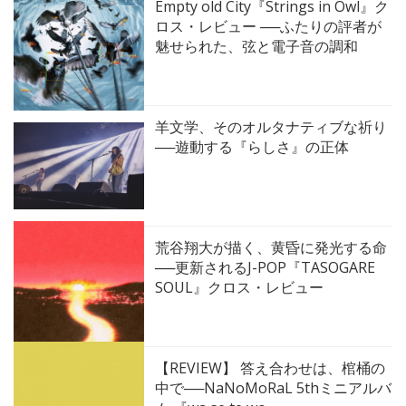
Empty old City『Strings in Owl』ク
ロス・レビュー ──ふたりの評者が
魅せられた、弦と電子音の調和
羊文学、そのオルタナティブな祈り
──遊動する『らしさ』の正体
荒谷翔大が描く、黄昏に発光する命
──更新されるJ-POP『TASOGARE
SOUL』クロス・レビュー
【REVIEW】 答え合わせは、棺桶の
中で──NaNoMoRaL 5thミニアルバ