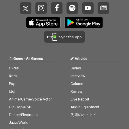
Sync the App
Genre
-
All Genres
Articles
Hi-res
Series
Rock
Interview
Pop
Column
Idol
Review
Anime/Game/Voice Actor
Live Report
Hip Hop/R&B
Audio Equipment
Dance/Electronic
先週のオトトイ
Jazz/World