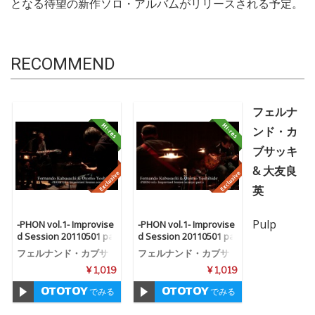
となる待望の新作ソロ・アルバムがリリースされる予定。
RECOMMEND
フェルナ
ンド・カ
ブサッキ
& 大友良
英
Pulp
-PHON vol.1- Improvise
-PHON vol.1- Improvise
d Session 20110501 pa
d Session 20110501 pa
rt1 (2.8MHz dsd + mp3)
rt2 (2.8MHz dsd + mp3)
フェルナンド・カブサ
フェルナンド・カブサ
ッキ & 大友良英
ッキ & 大友良英
¥ 1,019
¥ 1,019
でみる
でみる