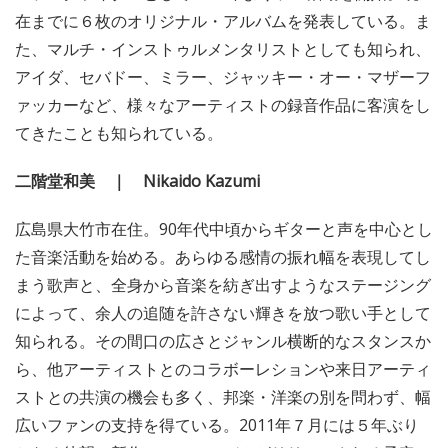
在までに６枚のオリジナル・アルバムを発表している。ま
た、マルチ・インストゥルメンタリストとしても知られ、
アイダ、セバドー、ミラー、ジャッキー・オー・マザーフ
ァッカーなど、様々なアーティストの録音作品に客演をし
てきたことも知られている。
二階堂和美 ｜ Nikaido Kazumi
広島県大竹市在住。90年代中頃からギターと声を中心とし
た音楽活動を始める。あらゆる感情の振れ幅を表現してし
まう歌声と、全身から音楽を紡ぎ出すようなステージング
によって、余人の追随を許さない輝きを放つ歌い手として
知られる。その間口の広さとジャンル横断的なスタンスか
ら、他アーティストとのコラボーレションや来日アーティ
ストとの共演の機会も多く、邦楽・洋楽の別を問わず、幅
広いファンの支持を得ている。2011年７月には５年ぶり