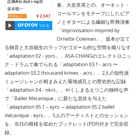
(2.8MHz dsd + mp3)
奏。大友良英との、オーネット・
坂本龍一
コールマンをモチーフにしたピア
特典あり！
¥ 2,547
ノとギターによる繊細な即興演奏
でみる
「improvisation inspired by
Ornette Coleman」、坂本が立て
る物音と大谷能生のラップがゴダール的な空間を織りなす
「adaptation 02 - yors」、ASA-CHANGのエレクトロニッ
ク・ドラムで奏でられる「adaptation 03.1 - acrs 〜
adaptation 03.2 thousand knives - acrs」、2人の知性派
ミュージシャンが相まみえた菊地成孔との歴史的な記録
「adaptation 04 - nkrs」、やくしまるえつこの独特な声
で「Ballet Mécanique」に新たな息吹を与えた
「adaptation 05.1 ‒ eyrs ～adaptation 05.2 ballet
mécanique - eyrs」。5人のアーティストとのセッション
を、当日の模様を収めたブックレット(PDF)付きで完全収
録。