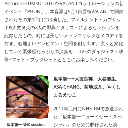
Pictures×HUM×OTOTOY×VACANTコラボレーションの新
イベント『PHON』。本音源は5月1日原宿VACANTで開催
されたその第1回目に出演した、フェルナンド・カブサッ
キ&大友良英の2人の即興ギタリストによるセッションを
記録したもの。時には美しいメランコリックなメロディを
紡ぎ、心地よいアンビエント空間を創り出す。次々と変化
していく緊張感たっぷりの演奏を、LIVEのダイジェスト映
像+フォト・ブックレットとともにお楽しみください。
坂本龍一+大友良英、大谷能生、
ASA-CHANG、菊地成孔、やくし
まるえつこ
2011年元日にNHK-FMで放送され
た『坂本龍一ニューイヤー・スペ
シャル』のために収録された演
坂本龍一 NHK session