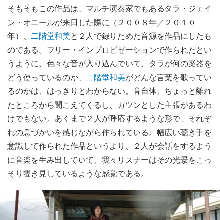
そもそもこの作品は、マルチ演奏家でもあるタラ・ジェイ
ン・オニールが来日した際に（２００８年／２０１０
年）、
二階堂和美
と２人で録りためた音源を作品にしたも
のである。フリー・インプロビゼーションで作られたとい
うように、色々な音が入り込んでいて、タラが何の楽器を
どう使っているのか、
二階堂和美
がどんな言葉を歌ってい
るのかは、はっきりとわからない。音自体、ちょっと離れ
たところから聞こえてくるし、ガツンとした主張があるわ
けでもない。あくまで２人が呼応するような形で、それぞ
れの息づかいを感じながら作られている。幅広い聴き手を
意識して作られた作品というより、２人が会話をするよう
に音楽を生み出していて、我々リスナーはその光景をこっ
そり覗き見しているような感覚である。