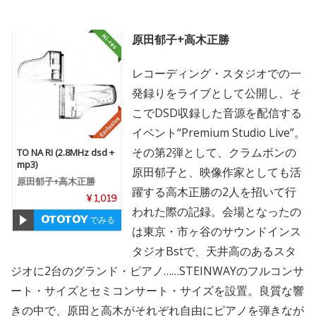
原田郁子+高木正勝
レコーディング・スタジオでの一
発録りをライブとして公開し、そ
こでDSD収録した音源を配信する
イベント“Premium Studio Live”。
その第2弾として、クラムボンの
TO NA RI (2.8MHz dsd +
mp3)
原田郁子と、映像作家としても活
原田郁子+高木正勝
躍する高木正勝の2人を招いて行
¥ 1,019
われた際の記録。会場となったの
でみる
は東京・市ヶ谷のサウンドインス
タジオBstで、天井高のあるスタ
ジオに2台のグランド・ピアノ……STEINWAYのフルコンサ
ート・サイズとセミコンサート・サイズを設置。良質な響
きの中で、原田と高木がそれぞれ自由にピアノを弾きなが