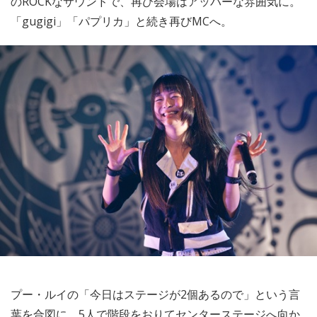
のROCKなサウンドで、再び会場はアッパーな雰囲気に。
「gugigi」「パプリカ」と続き再びMCへ。
プー・ルイの「今日はステージが2個あるので」という言
葉を合図に、5人で階段をおりてセンターステージへ向か