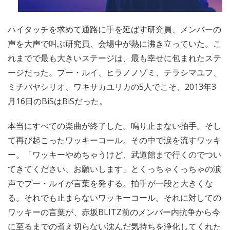
ハイタッチを求めて通路に手を延ばす研究員、メンバーの
声を大声で叫ぶ研究員、会場中が熱に沸き立っていた。こ
れまでで最も大きいステージは、最も幸せに包まれたステ
ージだった。プー・ルイ、ヒラノノゾミ、テラシマユフ、
ミチバヤシリオ、ワキサカユリカの5人でこそ、2013年3
月16日のBiSはBiSだった。
本当にすべての楽曲が終了した。鳴り止まない拍手。そし
て再び起こったワッキーコール。その中で涙を流すワッキ
ー。「ワッキーやめちゃうけど、武道館まで行くのでつい
てきてください、お願いします」とくっちゃくっちゃの涙
声でプー・ルイが言葉を発する。拍手が一段と大きくな
る。それでも止まらないワッキーコール。それに対しての
ワッキーの言葉が、赤坂BLITZ前のメンバー内抗争から今
に至るまでの煮え切らない沈んだ気持ちを浄化してくれた