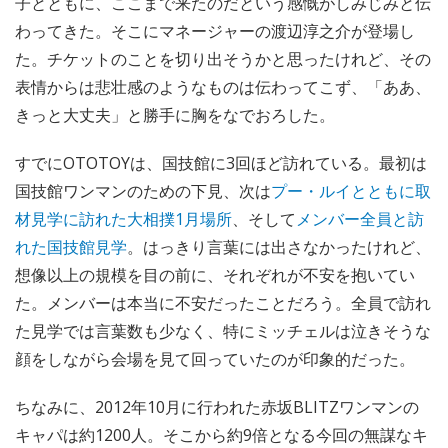
子とともに、ここまで来たのだという感慨がしみじみと伝
わってきた。そこにマネージャーの渡辺淳之介が登場し
た。チケットのことを切り出そうかと思ったけれど、その
表情からは悲壮感のようなものは伝わってこず、「ああ、
きっと大丈夫」と勝手に胸をなでおろした。
すでにOTOTOYは、国技館に3回ほど訪れている。最初は
国技館ワンマンのための下見、次は
プー・ルイとともに取
材見学に訪れた大相撲1月場所
、そして
メンバー全員と訪
れた国技館見学
。はっきり言葉には出さなかったけれど、
想像以上の規模を目の前に、それぞれが不安を抱いてい
た。メンバーは本当に不安だったことだろう。全員で訪れ
た見学では言葉数も少なく、特にミッチェルは泣きそうな
顔をしながら会場を見て回っていたのが印象的だった。
ちなみに、2012年10月に行われた赤坂BLITZワンマンの
キャパは約1200人。そこから約9倍となる今回の無謀なキ