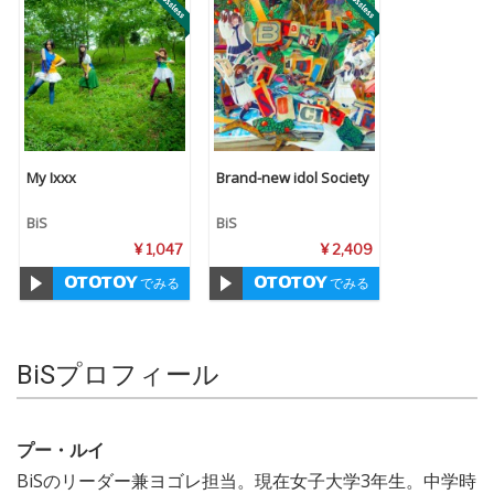
My Ixxx
Brand-new idol Society
BiS
BiS
¥ 1,047
¥ 2,409
でみる
でみる
BiSプロフィール
プー・ルイ
BiSのリーダー兼ヨゴレ担当。現在女子大学3年生。中学時