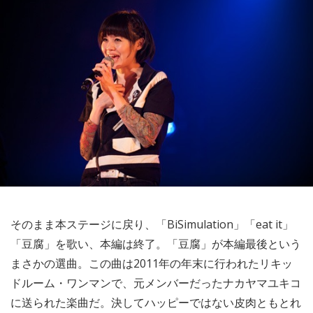
そのまま本ステージに戻り、「BiSimulation」「eat it」
「豆腐」を歌い、本編は終了。「豆腐」が本編最後という
まさかの選曲。この曲は2011年の年末に行われたリキッ
ドルーム・ワンマンで、元メンバーだったナカヤマユキコ
に送られた楽曲だ。決してハッピーではない皮肉ともとれ