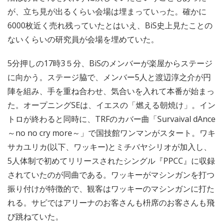
が、立ち見が出るくらい会場は埋まっていった。確かに
6000枚近く売れ残っていたとはいえ、BiS史上見たことの
ないくらいの研究員が会場を埋めていた。
5分押しの17時3５分、BiSのメンバーが楽屋からステージ
に向かう。ステージ脇で、メンバー5人と渡辺淳之介が円
陣を組み、手を重ね合わせ、気合いを入れて本番が始まっ
た。オープニングSEは、イエスの「燃える朝焼け」。イン
トロが終わると同時に、TRFのカバー曲「Survaival dAnce
～no no cry more～」で国技館ワンマンがスタート。ワキ
サカユリカ(以下、ワッキー)とミチバヤシリオが加入し、
5人体制で初めてリリースされたシングル『PPCC』に収録
されていたのが同曲である。ワッキーがマシンガンを打つ
振り付けが特徴的で、観客はワッキーのマシンガンに打た
れる。サビではアリーナのお客さんも枡席のお客さんも飛
び跳ねていた。