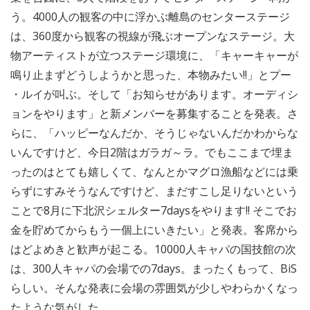
う。4000人の観客の中に浮かぶ離島のセンターステージ
は、360度から観客の視線が飛ぶオープンなステージ。大
物アーティストが立つステージ環境に、「キャーキャーが
鳴り止まずどうしようかと思った、本物みたい!!」とプー
・ルイが叫ぶ。そして「お知らせがあります。オーディシ
ョンをやります」と新メンバーを募集することを発表。さ
らに、「ハッピーなんだか、そうじゃないんだかわからな
いんですけど、今日2階はガラガ～ラ。でもここまで埋ま
ったのはとても嬉しくて、なんとかマグロ漁船などには乗
らずにすみそうなんですけど、まだすこし足りないという
ことで8月に下北沢シェルター7daysをやります!! そこでお
金を貯めてからもう一個上にいきたい」と発表。客席から
はどよめきと歓声が起こる。10000人キャパの国技館の次
は、300人キャパの会場での7days。まったくもって、BiS
らしい。そんな発表に会場の雰囲気が少しやわらかくなっ
たような気がした。