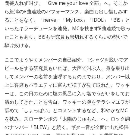
間髪入れず叫び、「Give me your love 全部」へ。そこか
ら怒濤の8曲連続のパフォーマンス。楽曲も出し惜しみす
ることをなく、「nerve」「My Ixxx」「IDOL」「BiS」と
いったキラーチューンを連発。MCを挟まず8曲連続で歌っ
たこともあり、BiSも研究員も息切れするくらいの勢いで
駆け抜ける。
ここでようやくメンバーの自己紹介。Tシャツを脱いでア
ピールをする研究員もいれば、大声で叫ぶ人、身を乗り出
してメンバーの名前を連呼するものまでおり、メンバー以
上に客席もバラエティに富んだ様子が見て取れた。ワッキ
ーは、この日のために塩の風呂に入り塩でうがいをしてお
清めしてきたことを告白。ワッキーの腕をテラシマユフが
舐めて「しょっぱい」とコメントするなど、和やかなMC
を挟み、スローテンポの「太陽のじゅもん」へ。ロック調
のナンバー「BLEW」と続く。ギター音が全面に出た松隈