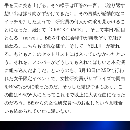
手を天に突き上げる。その様子は圧巻の一言。〈繰り返す
想い出は振り向かずかけてきた〉。その言葉が感情的なス
イッチを押したようで、研究員の何人かの涙を見かけるこ
とになった。続けて「CRACK CRACK」、そして本日2回目
となる「nerve」。BiSを中心に会場中が海老ぞりで飛び
跳ねる。こちらも壮観な様子。そして「YELL !!」が流れ
る。もともとこのセットリストには入っていなかったとい
う。それを、メンバーがどうしても入れてほしいと本公演
に組み込んだようだ。というのも、3月10日に2.5Dで行わ
れた女子限定イベントで、女性研究員がサプライズで同曲
をBiSのために歌ったのだ。そうした結びつきもあり、こ
の曲はBiSの5人にとってこれまで以上に大切な曲になった
のだろう。BiSからの女性研究員へのお返しという意味合
いも込められていたに違いない。