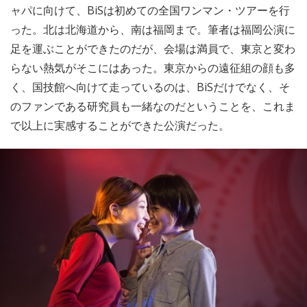
ャパに向けて、BiSは初めての全国ワンマン・ツアーを行
った。北は北海道から、南は福岡まで。筆者は福岡公演に
足を運ぶことができたのだが、会場は満員で、東京と変わ
らない熱気がそこにはあった。東京からの遠征組の顔も多
く、国技館へ向けて走っているのは、BiSだけでなく、そ
のファンである研究員も一緒なのだということを、これま
で以上に実感することができた公演だった。