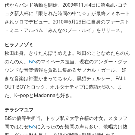
代からバンド活動を開始。2009年11月4日に第4回レコチ
ョク新人杯に「限られた時間の中で☆」が最終ノミネート
されソロでデビュー。2010年6月23日に自身のファースト
・ミニ・アルバム「みんなのプー・ルイ」をリリース。
ヒラノノゾミ
秋田出身。きりたんぽうめえよ。秋田のことなめたらのん
のんのん。
BiS
のマイペース担当。現在のアンダー・グラ
ウンドな音楽情報を貪欲に集めるサブカル・ガール。 好
きな音楽は神聖かまってちゃん、黒猫チェルシー、FALL
OUT BOYとロック、オルタナティブに造詣が深い。ま
た、K−popとMadonnaも好き。
テラシマユフ
BiSの優等生担当。トップ私立大学在籍の才女。スタッフ
間ではなぜ
BiS
に入ったのか疑問の声も多い。歌唱力は抜