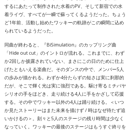
するにあたって制作された水着のPV、そして新宿での水
着ライヴ、すべてが一瞬で蘇ってくるようだった。ちょう
ど1年前、活動し始めたワッキーの軌跡がこの瞬間に込め
られているようだった。
同曲が終わると、『BiSimulation』のカップリング曲
「Hide out cut」のイントロが流れる。これまでに、わず
か2回しか披露されていない、まさにこの日のために仕上
げたともいえる楽曲だ。そのダンスの中で、メンバー5人
の歩みが描かれる。わずか4分たらずの短さは実に刹那的
だが、そこで輝く光は実に強烈である。駆け寄るミチバヤ
シリオの手をほどき、走り続ける4人に手をかざして応援
する。その中でワッキー以外の4人は踊り続ける。＜いつ
か見たストーリーはまた未来を描けず / 時はなぜ待たず追
いかけるの＞。刻々と5人のステージの残り時間は少なく
なっていく。ワッキーの最後のステージはもうすぐ終りを