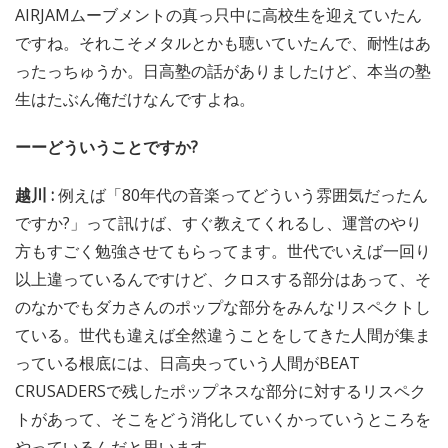
AIRJAMムーブメントの真っ只中に高校生を迎えていたん
ですね。それこそメタルとかも聴いていたんで、耐性はあ
ったっちゅうか。日高塾の話がありましたけど、本当の塾
生はたぶん俺だけなんですよね。
ーーどういうことですか?
越川 :
例えば「80年代の音楽ってどういう雰囲気だったん
ですか?」って訊けば、すぐ教えてくれるし、運営のやり
方もすごく勉強させてもらってます。世代でいえば一回り
以上違っているんですけど、クロスする部分はあって、そ
のなかでもダカさんのポップな部分をみんなリスペクトし
ている。世代も違えば全然違うことをしてきた人間が集ま
っている根底には、日高央っていう人間がBEAT
CRUSADERSで残したポップネスな部分に対するリスペク
トがあって、そこをどう消化していくかっていうところを
やっているんだと思います。