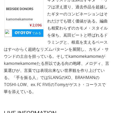
フは冴え渡り、過去作品を超越し
BEDSIDE DONORS
たギターのコンビネーションはそ
kamomekamome
れだけでも聴く価値がある。編曲
¥ 2,096
も相変わらずのカモメ・スタイル
でみる
を保ち、嶌田ビートと呼ばれるド
ラミングと、根底を支えるベース
はすべからく超絶なリズムパターンを展開し、カモメ・サ
ウンドの土台を担っている。そしてkamomekamomeが
kamomekamomeたる所以である向の咆哮、メロディ、言
葉選びが、言葉では表現出来ない世界観を作り上げてい
る。「手を振る人」ではSLANGのKO、BRAHMANの
TOSHI-LOW、ex. FC FIVEのTomyがゲスト・コーラスで
華を添えている。