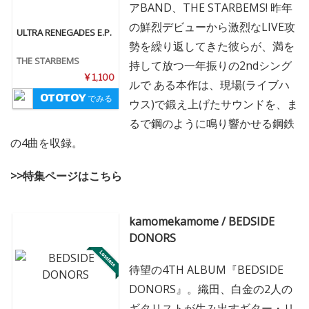
アBAND、THE STARBEMS! 昨年
の鮮烈デビューから激烈なLIVE攻
ULTRA RENEGADES E.P.
勢を繰り返してきた彼らが、満を
THE STARBEMS
持して放つ一年振りの2ndシング
¥ 1,100
ルで ある本作は、現場(ライブハ
でみる
ウス)で鍛え上げたサウンドを、ま
るで鋼のように鳴り響かせる鋼鉄
の4曲を収録。
>>特集ページはこちら
kamomekamome / BEDSIDE
DONORS
待望の4TH ALBUM『BEDSIDE
DONORS』。織田、白金の2人の
ギタリストが生み出すギター・リ