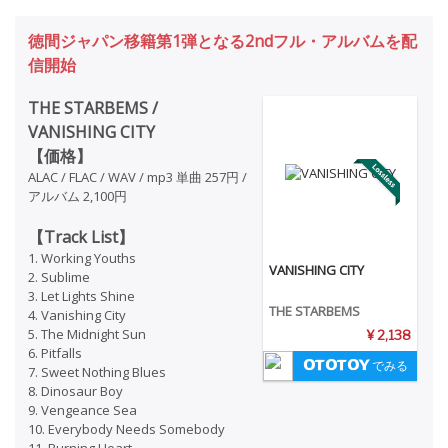
徳間ジャパン移籍第1弾となる2ndフル・アルバムを配
信開始
THE STARBEMS /
VANISHING CITY
【価格】
ALAC / FLAC / WAV / mp3 単曲 257円 /
アルバム 2,100円
【Track List】
1. Working Youths
VANISHING CITY
2. Sublime
3. Let Lights Shine
THE STARBEMS
4. Vanishing City
5. The Midnight Sun
¥ 2,138
6. Pitfalls
でみる
7. Sweet Nothing Blues
8. Dinosaur Boy
9. Vengeance Sea
10. Everybody Needs Somebody