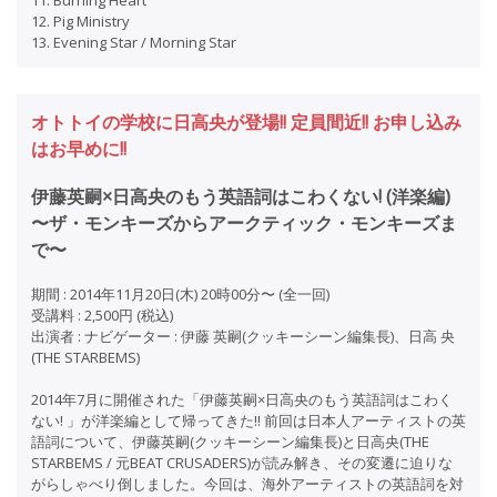
11. Burning Heart
12. Pig Ministry
13. Evening Star / Morning Star
オトトイの学校に日高央が登場!! 定員間近!! お申し込み
はお早めに!!
伊藤英嗣×日高央のもう英語詞はこわくない! (洋楽編)
〜ザ・モンキーズからアークティック・モンキーズま
で〜
期間 : 2014年11月20日(木) 20時00分〜 (全一回)
受講料 : 2,500円 (税込)
出演者 : ナビゲーター : 伊藤 英嗣(クッキーシーン編集長)、日高 央
(THE STARBEMS)
2014年7月に開催された「伊藤英嗣×日高央のもう英語詞はこわく
ない! 」が洋楽編として帰ってきた!! 前回は日本人アーティストの英
語詞について、伊藤英嗣(クッキーシーン編集長)と日高央(THE
STARBEMS / 元BEAT CRUSADERS)が読み解き、その変遷に迫りな
がらしゃべり倒しました。今回は、海外アーティストの英語詞を対