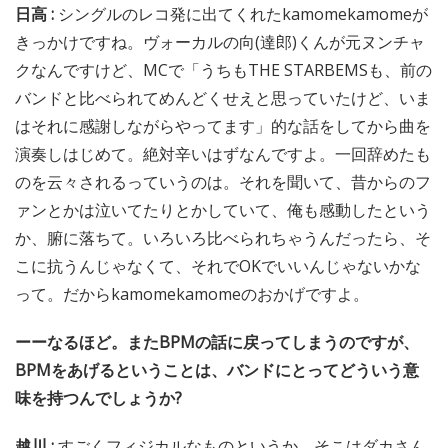
日高 :
シングルのレコ発に出てくれたkamomekamomeが
きっかけですね。ヴォーカルの向(達郎)くんが元ヌンチャ
クなんですけど、MCで「うちもTHE STARBEMSも、前の
バンドと比べられてめんどくせえと思っていたけど、いま
はそれに感謝しながらやってます」的な話をしてから曲を
演奏しはじめて。絶対辛いはずなんですよ。一回辞めたも
のを云々されるっていうのは。それを聞いて、昔からのフ
ァンとかは泣いてたりとかしていて、俺も感動したという
か、腑に落ちて。いろいろ比べられちゃうんだったら、そ
こに抗うんじゃなくて、それでOKでいいんじゃないかな
って。だからkamomekamomeのおかげですよ。
ーーなるほど。またBPMの話に戻ってしまうのですが、
BPMをあげるということは、バンドにとってどういう意
味を持つんでしょうか?
越川 :
すごくフィジカルなものというか、そこはダカさん