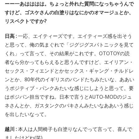
ーー一あはははは。ちょっと外れた質問になっちゃうんで
すけど、ゴスケさんの白塗りはなにかのオマージュとか、
リスペクトですか?
日高 :
一応、エイティーズです。エイティーズ感を出そう
と思って、俺の気まぐれで「ジグジグスパトニックを見て
くれ」って言って、その結果がこれです。OTOTOYの読
者なら分かってもらえると思うんですけど、エイリアン・
セックス・フィエンドとかセックス・ギャング・チルドレ
ンとか、80年代のイギリスのバンドたちみたいな、ああい
うポジティブ・パンクみたいな感じにしようと思って。要
はポジパン担当ですね。日本で言うとAUTO-MODのジュ
ネさんとか、ガスタンクのバキさんみたいなああいう感じ
を出したいなって。
越川 :
本人は人間椅子も白塗りなんでって言って、喜んで
ましたけどね(笑)。