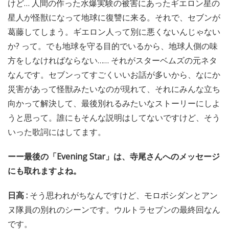
けど… 人間の作った水爆実験の被害にあったギエロン星の
星人が怪獣になって地球に復讐に来る。それで、セブンが
葛藤してしまう。ギエロン人って別に悪くないんじゃない
か? って。でも地球を守る目的でいるから、地球人側の味
方をしなければならない…… それがスターベムズの元ネタ
なんです。セブンってすごくいいお話が多いから、なにか
災害があって怪獣みたいなのが現れて、それにみんな立ち
向かって解決して、最後別れるみたいなストーリーにしよ
うと思って。誰にもそんな説明はしてないですけど、そう
いった歌詞にはしてます。
ーー最後の「Evening Star」は、寺尾さんへのメッセージ
にも取れますよね。
日高 :
そう思われがちなんですけど、モロボシダンとアン
ヌ隊員の別れのシーンです。ウルトラセブンの最終回なん
です。