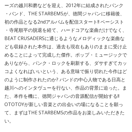
ーズの越川和磨などを迎え、2012年に結成されたパンク
・バンド、THE STARBEMSが、徳間ジャパンに移籍後、
初の作品となる2ndアルバムを配信スタート!! ベーシスト
・寺尾順平の脱退を経て、ハードコアな楽曲だけでなく、
BEAT CRUSADERSに通じるようなメロディックな楽曲な
ども収録された本作は、過去も現在もありのままに受け止
めることによって完成した傑作。ポップ・ミュージックで
ありながら、パンク・ロックを刷新する、ダサすぎてカッ
コよくなればいいという、ある意味で振り切れた今作はど
のように制作されたのか? バンドの中心人物である日高と
越川へのインタヴューを行ない、作品の背景に迫った。ま
た、本作を機に、徳間ジャパンの音源配信が開始する!!
OTOTOYが新しい音楽との出会いの場になることを願っ
て、まずはTHE STARBEMSの作品をお楽しみいただきた
い。