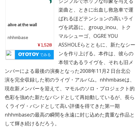
シンプルでポップな印象を与える
楽曲と、ときに出血し救急車で運
ばれるほどテンションの高いライ
alive at the wall
ヴを武器に、group_inou、トク
マルシューゴ、OGRE YOU
nhhmbase
ASSHOLEらとともに、新たなシー
¥ 1,528
ンを作り上げる。本作は、彼らの
でみる
本領であるライヴを、それも旧メ
ンバーによる最後の演奏となった2008年11月2 日台北公
演を完全収録した初のライヴ・アルバム。nhhmbaseは、
現在新メンバーを迎えて、マモルのソロ・プロジェクト的
色彩を強めた新たなバンドとして再始動しているが、長ら
くライヴ・バンドとして高い評価を得てきた第一期
nhhmbaseの最高の瞬間を永遠に封じ込めた貴重な作品と
して輝き続けるだろう。