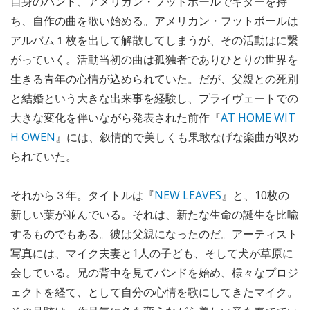
自身のバンド、アメリカン・フットボールでギターを持
ち、自作の曲を歌い始める。アメリカン・フットボールは
アルバム１枚を出して解散してしまうが、その活動はに繋
がっていく。活動当初の曲は孤独者でありひとりの世界を
生きる青年の心情が込められていた。だが、父親との死別
と結婚という大きな出来事を経験し、プライヴェートでの
大きな変化を伴いながら発表された前作『
AT HOME WIT
H OWEN
』には、叙情的で美しくも果敢なげな楽曲が収め
られていた。
それから３年。タイトルは『
NEW LEAVES
』と、10枚の
新しい葉が並んでいる。それは、新たな生命の誕生を比喩
するものでもある。彼は父親になったのだ。アーティスト
写真には、マイク夫妻と1人の子ども、そして犬が草原に
会している。兄の背中を見てバンドを始め、様々なプロジ
ェクトを経て、として自分の心情を歌にしてきたマイク。