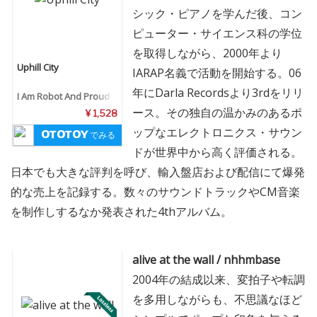
シック・ピアノを学んだ後、コン
ピューター・サイエンス科の学位
を取得しながら、2000年より
Uphill City
IARAP名義で活動を開始する。06
年にDarla Recordsより3rdをリリ
I Am Robot And Proud
ース。その独自の温かみのあるポ
¥ 1,528
ップなエレクトロニクス・サウン
でみる
ドが世界中から高く評価される。
日本でも大きな評判を呼び、輸入盤店および配信にて爆発
的な売上を記録する。数々のサウンドトラックやCM音楽
を制作しするなか発表された4thアルバム。
alive at the wall / nhhmbase
2004年の結成以来、変拍子や転調
を多用しながらも、不思議なほど