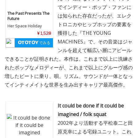
でインディー・ポップ・ファンに
The Past Presents The
は知られた存在だったが、エレク
Future
トロニカやヒップホップの要素を
Her Space Holiday
獲得した『THE YOUNG
¥ 1,528
MACHINES』で、その音楽はジャ
でみる
ンルを超えて幅広い層にアピール
できることが証明された。本作は、これまで以上に洗練さ
れたポップなメロディーが、これまで以上にグルーヴ感の
増したビートに乗り、唄、リズム、サウンドが一体となっ
てインティメイトな世界を生み出すキャリア最高傑作。
It could be done if it could be
imagined / folk squat
2002年より活動する平松泰二と田
原克幸による宅録ユニット。これ