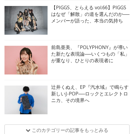
【PIGGS、とらえる vol.66】PIGGS
はなぜ「解散」の道を選んだのか──
メンバーが語った、本当の気持ち
前島亜美、『POLYPHONY』が導い
た新たな表現論──いくつもの「私」
が重なり、ひとりの表現者に
辻井くぬえ、EP『汽水域』で鳴らす
新しいJ-POP──ロックとエレクトロ
ニカ、その境界へ
このカテゴリーの記事をもっとみる