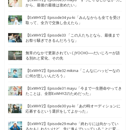
から、最後の最後は攻めたい」
【ExWHYZ】Episode34 yu-ki「みんなからも全てを受け
取って、全力で交換し合えたら」
【ExWHYZ】Episode33 「この人たちとなら、最後まで
お祭り騒ぎできるんだろうな」
無常のなかで更新されていくJYOCHO──だいじろーが語
る別れと変化、その先
【ExWHYZ】Episode32 mikina「こんなにハッピーなの
に何が悲しいんだろう」
【ExWHYZ】Episode31 mayu「今まで一生懸命やってき
たことは、全部ExWHYZのためだった」
【ExWHYZ】Episode30 yu-ki「あの時オーディションに
応募するという選択をしてよかった」
【ExWHYZ】Episode29 maho「終わりには向かってい
るかもしれないけど、先に進んでいっていることに変わ