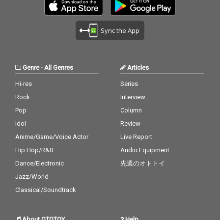
Sync the App
Genre
-
All Genres
Articles
Hi-res
Series
Rock
Interview
Pop
Column
Idol
Review
Anime/Game/Voice Actor
Live Report
Hip Hop/R&B
Audio Equipment
Dance/Electronic
先週のオトトイ
Jazz/World
Classical/Soundtrack
About OTOTOY
Help