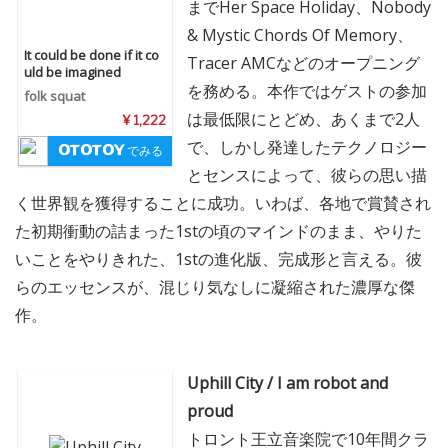
までHer Space Holiday、Nobody
& Mystic Chords Of Memory、
It could be done if it co
Tracer AMCなどのオープニング
uld be imagined
を務める。本作ではゲストの参加
folk squat
は最低限にとどめ、あくまで2人
¥ 1,222
で、しかし発達したテクノロジー
でみる
とセンスによって、彼らの思い描
く世界観を獲得することに成功。いわば、各地で賞賛され
た初期衝動の詰まった1stの頃のマインドのまま、やりた
いことをやりきれた、1stの進化版、完成形と言える。彼
らのエッセンスが、混じり気なしに凝縮された濃厚な傑
作。
Uphill City / I am robot and
proud
トロント王立音楽院で10年間クラ