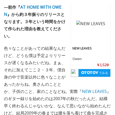
—前作『
AT HOME WITH OWE
N
』から約３年振りのリリースと
なります。３年という時間をかけ
て作られた理由を教えてくださ
い。
色々なことがあっての結果なんだ
NEW LEAVES
けど、どうも僕は予定よりリリー
Owen
スが遅くなるみたいだね。まぁ、
¥ 1,528
それに加えてここ２・３年、僕自
でみる
身の中で音楽以外に色々なことが
あったからね。奥さんのことと
か、子供のこと、家のことなどね。実際『
NEW LEAVES
』
のギター録りを始めたのは2007年の秋だったんだ。結構
早く終わるんじゃないかな、なんて思いながら始めたんだ
けど、結局2009年の春までは腰を落ち着けて曲を完成さ