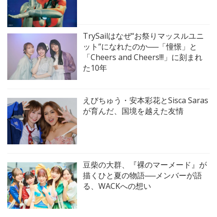
TrySailはなぜ“お祭りマッスルユニ
ット”になれたのか──「憧憬」と
「Cheers and Cheers!!!」に刻まれ
た10年
えびちゅう・安本彩花とSisca Saras
が育んだ、国境を越えた友情
豆柴の大群、『裸のマーメード』が
描くひと夏の物語──メンバーが語
る、WACKへの想い