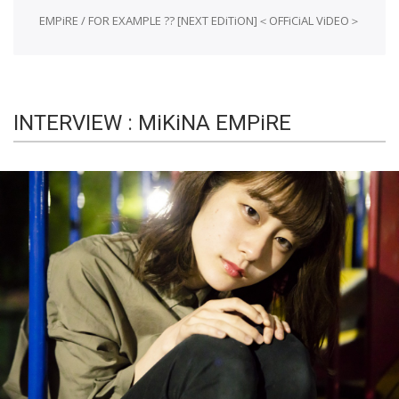
EMPiRE / FOR EXAMPLE ?? [NEXT EDiTiON]＜OFFiCiAL ViDEO＞
INTERVIEW : MiKiNA EMPiRE