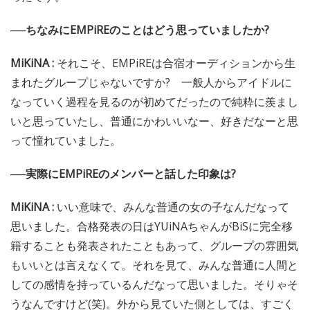
──ちなみにEMPiREのことはどう思っていましたか?
MiKiNA :
それこそ、EMPiREは合宿オーディションから生
まれたグループじゃないですか? 一般人からアイドルに
なっていく過程を見るのが初めてだったので純粋に羨まし
いと思っていたし、普通にかわいいなー、好きだなーと思
って憧れていました。
──実際にEMPiREのメンバーと話した印象は?
MiKiNA :
いい意味で、みんな普通の女の子なんだなって
思いました。合格発表の日はYUiNAちゃんがBiSに完全移
籍することも発表されたこともあって、グループの雰囲気
もいいとは言えなくて。それを見て、みんな普通に人間と
しての感情を持っているんだなって思いました。そりゃそ
うなんですけど(笑)。外から見ていた側としては、すごく