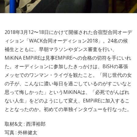
2018年3月12〜18日にかけて開催された合宿型合同オーデ
ィション「WACK合同オーディション2018」。24名の候
補生とともに、早朝マラソンやダンス審査を行い、
MiKiNA EMPiREは見事EMPiREへの合格の切符を手にいれ
た。オーディションに参加したきっかけは、BiSHの幕張
メッセでのワンマン・ライヴを観たこと。「同じ世代の女
の子が、こんなに濃い毎日を過ごしているのがすごいなと
思って悔しかった」というMiKiNAは、「必死でがんばれ
ない人生」をどのようにして変え、EMPiREに加入するこ
ととなったのか。初めての単独インタヴューを行なった。
取材&文 : 西澤裕郎
写真 : 外林健太