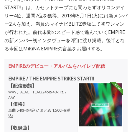
START!!』は、カセットテープにも関わらずオリコンデイ
リー4位、週間7位を獲得。2018年5月1日(火)には新メンバ
ー2人を加え、満員のマイナビBLITZ赤坂にて初ワンマン
が行われた。前代未聞のスピード感で進んでいくEMPiRE
の新メンバー初インタヴューを2回に渡り掲載。後半とな
る今回はMiKiNA EMPiREの言葉をお届けする。
EMPiREのデビュー・アルバムをハイレゾ配信
EMPiRE / THE EMPiRE STRiKES START!!
【配信形態】
WAV、ALAC、FLAC(24bit/48kHz) /
AAC
【価格】
単曲 540円(税込) / まとめ 1,500円(税
込)
【収録曲】