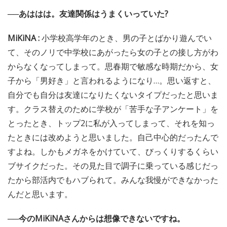
──あははは。友達関係はうまくいっていた?
MiKiNA :
小学校高学年のとき、男の子とばかり遊んでい
て、そのノリで中学校にあがったら女の子との接し方がわ
からなくなってしまって。思春期で敏感な時期だから、女
子から「男好き」と言われるようになり…。思い返すと、
自分でも自分は友達になりたくないタイプだったと思いま
す。クラス替えのために学校が「苦手な子アンケート」を
とったとき、トップ2に私が入ってしまって、それを知っ
たときには改めようと思いました。自己中心的だったんで
すよね。しかもメガネをかけていて、びっくりするくらい
ブサイクだった。その見た目で調子に乗っている感じだっ
たから部活内でもハブられて。みんな我慢ができなかった
んだと思います。
──今のMiKiNAさんからは想像できないですね。