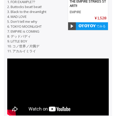
THE EMPiRE STRiKES ST
1. FOR EXAMPLE??
ART!!
2. Buttocks beat! beat!
3. Black to the dreamlight
EMPiRE
4. MAD LOVE
¥ 1,528
5. Don't tell me why
でみる
6. TOKYO MOONLiGHT
7. EMPiRE is COMiNG
8. デッドバディ
9. LiTTLE BOY
10. コノ世界ノ片隅デ
11. アカルイミライ