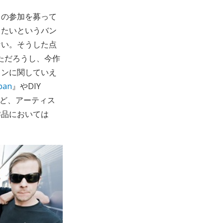
ドの参加を募って
したいというバン
ない。そうした点
っただろうし、今作
ョンに関していえ
apan
』やDIY
れど、アーティス
作品においては