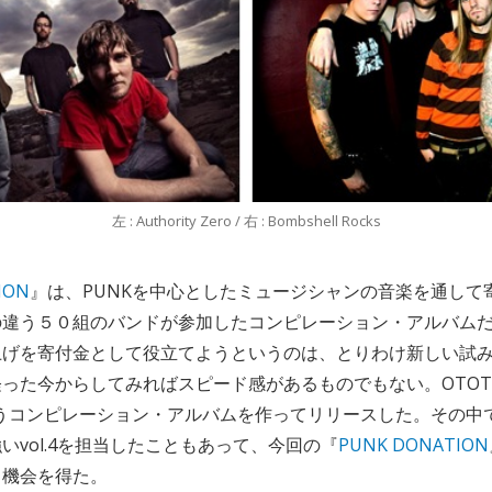
左 : Authority Zero / 右 : Bombshell Rocks
ION
』は、PUNKを中心としたミュージシャンの音楽を通して
の違う５０組のバンドが参加したコンピレーション・アルバム
上げを寄付金として役立てようというのは、とりわけ新しい試
った今からしてみればスピード感があるものでもない。OTOTOY
n』というコンピレーション・アルバムを作ってリリースした。その
いvol.4を担当したこともあって、今回の『
PUNK DONATION
う機会を得た。