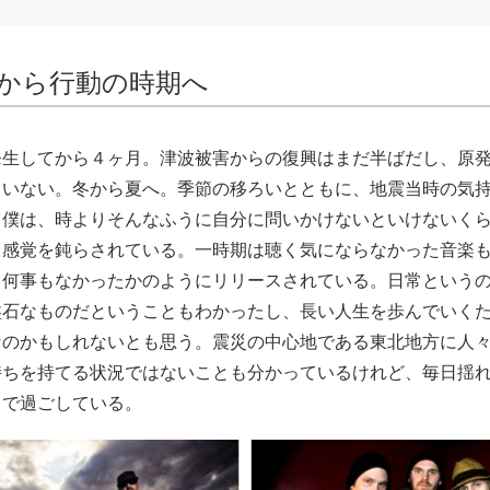
から行動の時期へ
発生してから４ヶ月。津波被害からの復興はまだ半ばだし、原
ていない。冬から夏へ。季節の移ろいとともに、地震当時の気
る僕は、時よりそんなふうに自分に問いかけないといけないく
り感覚を鈍らされている。一時期は聴く気にならなかった音楽
も何事もなかったかのようにリリースされている。日常という
盤石なものだということもわかったし、長い人生を歩んでいく
なのかもしれないとも思う。震災の中心地である東北地方に人
持ちを持てる状況ではないことも分かっているけれど、毎日揺
中で過ごしている。