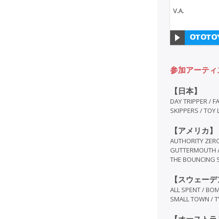
V.A.
参加アーティ
【日本】
DAY TRIPPER / FA
SKIPPERS / TOY
【アメリカ】
AUTHORITY ZERO
GUTTERMOUTH / 
THE BOUNCING S
【スウェーデ
ALL SPENT / BO
SMALL TOWN / T