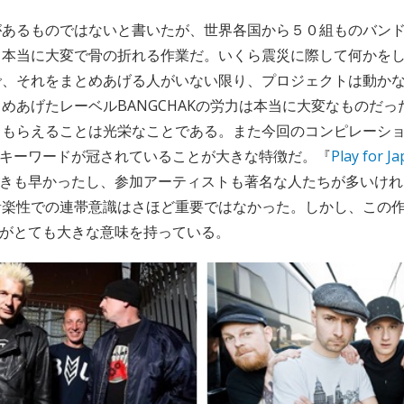
があるものではないと書いたが、世界各国から５０組ものバン
、本当に大変で骨の折れる作業だ。いくら震災に際して何かを
で、それをまとめあげる人がいない限り、プロジェクトは動か
めあげたレーベルBANGCHAKの労力は本当に大変なものだ
てもらえることは光栄なことである。また今回のコンピレーシ
うキーワードが冠されていることが大きな特徴だ。『
Play for J
は動きも早かったし、参加アーティストも著名な人たちが多いけ
音楽性での連帯意識はさほど重要ではなかった。しかし、この
葉がとても大きな意味を持っている。