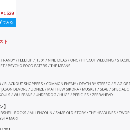
¥ 1,528
でみる
スト
T RANDY / FEELFLIP / JT301 / NINE IDEAS / ONC / PIPECUT WEDDING / STACK
 LET / PSYCHO FOOD EATERS / THE MEANS
 / BLACKOUT SHOPPERS / COMMON ENEMY / DEATH BY STEREO / FLAG OF
JASON DEVORE / LIONIZE / MATTHEW SIKORA / MUSKET / SLAB / SPECIAL C
OULS / WULFBANE / UNDERDOG / HUGE / PERICLES / ZEBRAHEAD
ン】
MBSHELL ROCKS / MILLENCOLIN / SAME OLD STORY / THE HEADLINES / TWOP
YSTA MARI