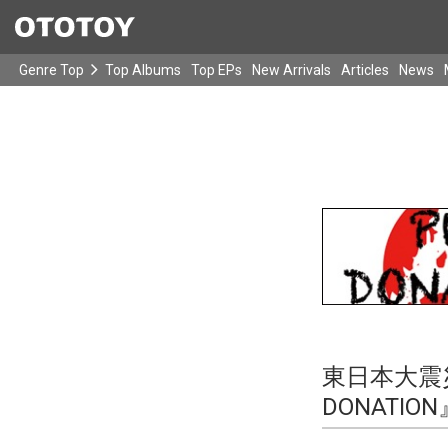
Genre Top
Top Albums
Top EPs
New Arrivals
Articles
News
東日本大震
DONATI