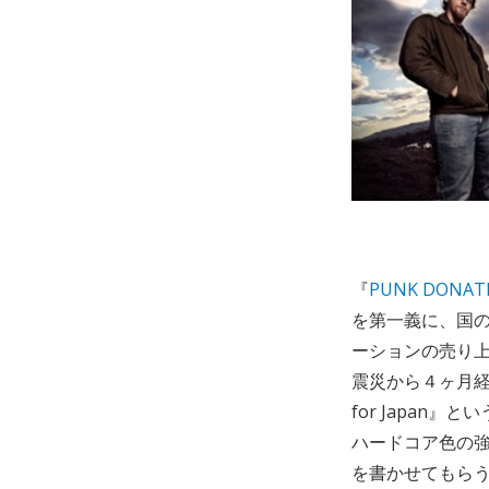
『
PUNK DONAT
を第一義に、国
ーションの売り
震災から４ヶ月経
for Japa
ハードコア色の強
を書かせてもら