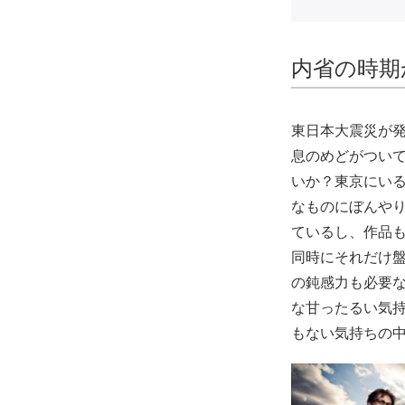
内省の時期
東日本大震災が
息のめどがつい
いか？東京にい
なものにぼんや
ているし、作品
同時にそれだけ
の鈍感力も必要
な甘ったるい気
もない気持ちの