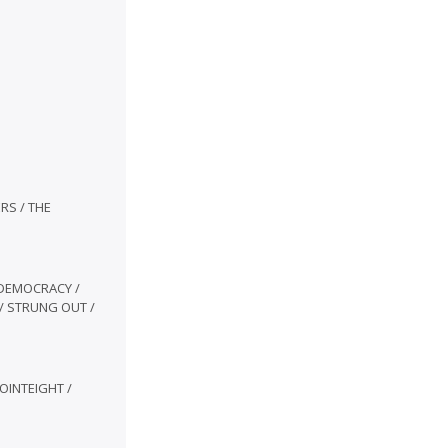
ERS / THE
 DEMOCRACY /
 / STRUNG OUT /
OINTEIGHT /