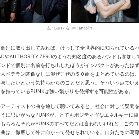
左 : GBH / 右 : Millencolin
を個別に取り出してみれば、けっして全世界的に知られている
EADやAUTHORITY ZEROのような知名度のあるバンドも参加
バンドで個別に名前を打ち出したほうがインパクトがあったは
新人ベテラン関係なしに混ぜこぜの５０組をまとめているのは
寄与したいという気持ちからのことだと思う。そういう点でい
を持っているPUNKは強い繋がりを発揮する可能性がある。
のアーティストの曲を通して聴いてみると、社会に対して疑問
うに思いがちなPUNKが、とてもポジティヴなエネルギーに
もちろんそれがPUNKのすべてだとは言わないけれど、この
０曲は、徹底して外に向かって発せられている。自分たちの葛