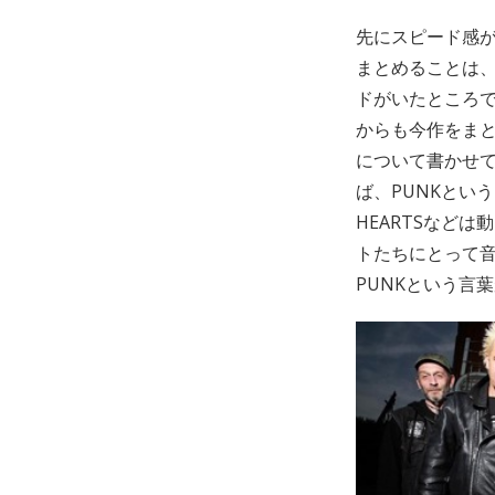
先にスピード感
まとめることは
ドがいたところ
からも今作をまと
について書かせ
ば、PUNKとい
HEARTSなど
トたちにとって
PUNKという言