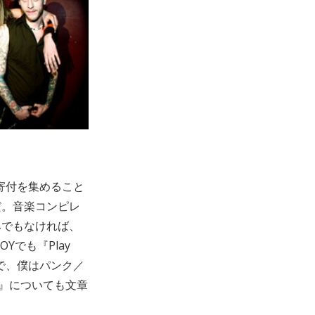
寄付を集めること
だ。音楽コンピレ
みでもなければ、
でも『Play
中で、僕はパンク／
』についても文章