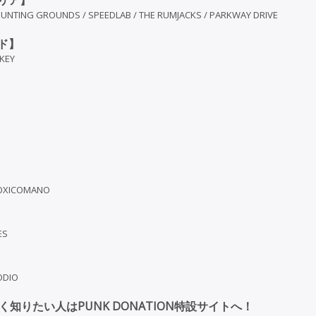
リア】
/ HUNTING GROUNDS / SPEEDLAB / THE RUMJACKS / PARKWAY DRIVE
ド】
KEY
OXICOMANO
ES
ODIO
く知りたい人はPUNK DONATION特設サイトへ！