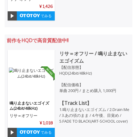
¥ 1,426
でみる
前作をHQDで高音質配信中!!
リサ＝オフリー / 鳴り止まない
エゴイズム
【配信形態】
HQD(24bit/48kHz)
【配信価格】
単曲 200円 / まとめ購入 1,000円
【Track List】
鳴り止まないエゴイズ
ム(24bit/48kHz)
1.鳴り止まないエゴイズム / 2.Drain Me
/ 3.あの頃のまま / 4.午後、目覚め /
リサ＝オフリー
5.FADE TO BLACK(ART-SCHOOL cover)
¥ 1,018
でみる