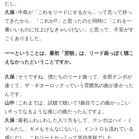
たし。
久保 :
中島が「これをリードにするから」って言って持っ
てきたから、「これか!?」と思ったのと同時に「これを一
番いいものに仕上げなきゃいけない」と思って、不安がす
ごくありました。
ーーということは、最初「翌朝」は、リード曲っぽく聴こ
えなかったということですか。
久保 :
そうですね。僕たちのリード曲って、全部テンポが
速くて、ザ・ギターロックっていう雰囲気の曲が多かった
んです。
山中 :
これまでは、試聴で聴いて1曲目でこの曲かっこい
い!! ってなるような感じの曲だったんですよ。
久保 :
最初ふわふわした入リ方をして、テンポはハイ・ミ
ドルだし、キメもそんなにないし、イントロも流れている
感じだし。これリードか～? って半信半疑でした。