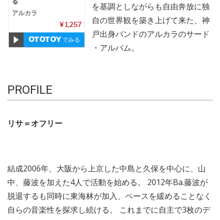
る
を基調としながらも自由奔放に独
アルカラ
自の世界観を築き上げて来た、神
¥ 1,257
戸出身バンドのアルカラのサード
でみる
・アルバム。
PROFILE
リサ＝オフリー
結成2006年、大阪から上京した中島と久保を中心に、山
中、藤波を加えた4人で活動を始める。 2012年Ba.藤波が
脱退するも同時に東海林が加入、ペースを緩めることなく
自らの音楽性を探求し続ける。 これまでに自主で3枚のデ