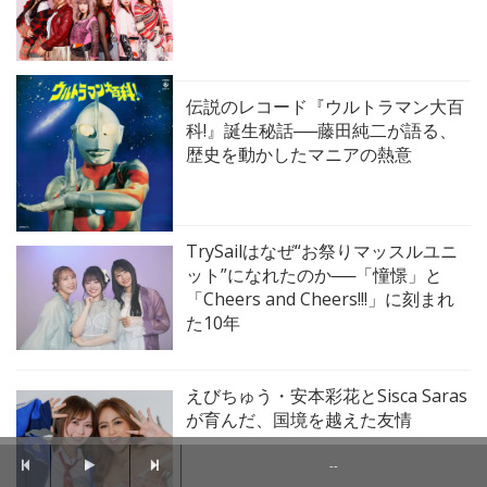
伝説のレコード『ウルトラマン大百
科!』誕生秘話──藤田純二が語る、
歴史を動かしたマニアの熱意
TrySailはなぜ“お祭りマッスルユニ
ット”になれたのか──「憧憬」と
「Cheers and Cheers!!!」に刻まれ
た10年
えびちゅう・安本彩花とSisca Saras
が育んだ、国境を越えた友情
--