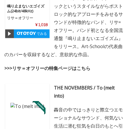
ックというスタイルながらポスト
鳴り止まないエゴイズ
ム(24bit/48kHz)
ロック的なアプローチをみせるサ
リサ＝オフリー
ウンドが特徴的なバンド、リサ=
¥ 1,018
オフリー。バンド初となる全国流
でみる
通盤『鳴り止まないエゴイズム』
をリリース。Art-Schoolの代表曲
のカバーを収録するなど、意欲的な作品。
>>>リサ＝オフリーの特集ページはこちら
THE NOVEMBERS / To (melt
into)
轟音の中ではっきりと際立つエモ
ーショナルなサウンド、何気ない
生活に潜む狂気を白日のもとへ引