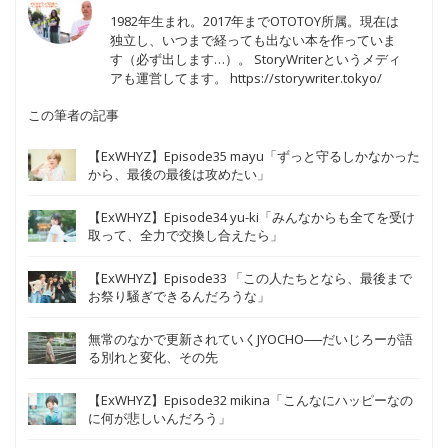
1982年生まれ。2017年までOTOTOY所属。現在は
独立し、いつまで経っても出ない本を作っていま
す（必ず出します…）。 StoryWriterというメディ
アも運営してます。 https://storywriter.tokyo/
この筆者の記事
【ExWHYZ】Episode35 mayu「ずっと守るしかなかった
から、最後の最後は攻めたい」
【ExWHYZ】Episode34 yu-ki「みんなからも全てを受け
取って、全力で交換し合えたら」
【ExWHYZ】Episode33 「この人たちとなら、最後まで
お祭り騒ぎできるんだろうな」
無常のなかで更新されていくJYOCHO──だいじろーが語
る別れと変化、その先
【ExWHYZ】Episode32 mikina「こんなにハッピーなの
に何が悲しいんだろう」