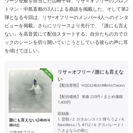
ワーク全般を担当した山崎千尋、リサ＝オフリーのフロン
トマン・中島直都の3人による鼎談を掲載した。そして第2
弾となる今回は、リサ=オフリーのメンバー4人へのインタ
ビューを掲載。さらにリリースより先行で、『誰にも言え
ない』を高音質にて配信スタートする。自分たちの力でロ
ックのシーンを切り開いていこうとしている彼らの声に耳
を傾けてほしい。
リサ＝オフリー / 誰にも言えな
い
【配信形態】 HQD(24bit/48kHzのwav)
【配信価格】 単曲 220円 / まとめ価格
1,400円
収録曲 :
1. 翌朝 / 2. カタルシス / 3. 帰ろうよ / 4.
誰にも言えない(24bit/4
Needless / 5. #712 / 6. デスパレード /
8kHz)
7. さよならの前に
リサ=オフリー