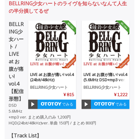
BELLRING少女ハートのライヴを知らないなんて人生
の半分損してるぜ
BELLR
ING少
女ハー
ト /
LIVE
at お
腹が痛
LIVE at お腹が痛い! vol.4
LIVE at お腹が痛い! vol.4
い!
(24bit/48kHz)
(5.6MHz DSD+mp3 ver.)
vol.4
BELLRING少女ハート
BELLRING少女ハート
【配信
¥ 815
¥ 1,222
形態】
でみる
でみる
DSD
5.6MHz
+mp3 ver. まとめ購入のみ 1,200円
HQD(24bit/48kHz)ver. 単曲 150円 / まとめ 800円
【Track List】