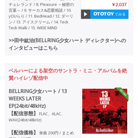
チェレランド / 8. Pleasure ～秘密の
¥ 2,037
言葉～ / 9. サーカス&恋愛相談 / 10.
でみる
yOUらり / 11. BedHead / 12. ダーリ
ン / 13. アイスクリーム / 14. Teck
Teck Walk / 15. WIDE MIND
>>田中紘治(BELLRING少女ハート ディレクター)への
インタビューはこちら
ベルハーによる架空のサントラ・ミニ・アルバムを絶
賛ハイレゾ配信中
BELLRING少女ハート / 13
WEEKS LATER
EP(24bit/48kHz)
【配信形態】
FLAC、ALAC、
WAV(24bit/48kHz)
【配信価格】
単曲 200円 / まとめ