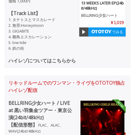
価格 1,000円
13 WEEKS LATER EP(24b
it/48kHz)
【Track List】
BELLRING少女ハート
1. タナトスとマスカレード
¥ 1,019
2. 無罪:Honeymoon
3. GIGABITE
でみる
4. 雛鳥エスカレーション
5. low tide
6. 鉄の街
ハイレゾについてはこちらから
リキッドルームでのワンマン・ライヴをOTOTOY独占
ハイレゾ配信
BELLRING少女ハート / LIVE
at 黒い羽集金ツアー・東京公
演(24bit/48kHz)
【配信形態】
FLAC、ALAC、
WAV(24bit/48kHz)