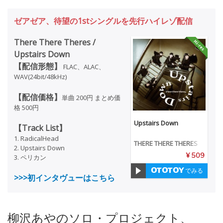
ゼアゼア、待望の1stシングルを先行ハイレゾ配信
There There Theres /
Upstairs Down
【配信形態】
FLAC、ALAC、
WAV(24bit/48kHz)
【配信価格】
単曲 200円 まとめ価
格 500円
Upstairs Down
【Track List】
1. RadicalHead
THERE THERE THERES
2. Upstairs Down
¥ 509
3. ペリカン
でみる
>>>初インタヴューはこちら
柳沢あやのソロ・プロジェクト、