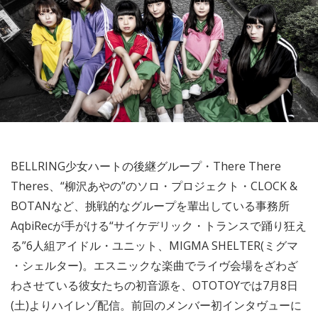
BELLRING少女ハートの後継グループ・There There
Theres、“柳沢あやの”のソロ・プロジェクト・CLOCK &
BOTANなど、挑戦的なグループを輩出している事務所
AqbiRecが手がける“サイケデリック・トランスで踊り狂え
る”6人組アイドル・ユニット、MIGMA SHELTER(ミグマ
・シェルター)。エスニックな楽曲でライヴ会場をざわざ
わさせている彼女たちの初音源を、OTOTOYでは7月8日
(土)よりハイレゾ配信。前回のメンバー初インタヴューに