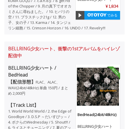
kUMA GOQLI / 7. c.a.n.d.y. / 8. get rid
of the Chopper / 9. 月の真下でオオカ
¥ 1,834
ミさんに尋ねました。 / 10. ヒバリの
でみる
空 / 11. プラスチック21g / 12. 男の
子、女の子 / 13. Karma / 14. タンジェ
リン細胞 / 15. Crimson Horizon / 16. UNDO / 17. Revelry!!!
BELLRING少女ハート、衝撃の1stアルバムをハイレゾ
配信中
BELLRING少女ハート /
BedHead
【配信形態】
FLAC、ALAC、
WAV(24bit/48kHz) 単曲 150円 / まと
め 2,000円
【Track List】
1. World World World / 2. the Edge of
BedHead(24bit/48kHz)
Goodbye / 3. D.S.P ～だいすぴッ～ /
4. ボクらのWednesday / 5. Shout!!! /
BELLRING少女ハート
6. ライスとチューニング / 7. 夏のアッ