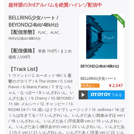
超待望の3rdアルバムを絶賛ハイレゾ配信中
BELLRING少女ハート /
BEYOND(24bit/48kHz)
【配信形態】
FLAC、ALAC、
WAV(24bit/48kHz)
【配信価格】
単曲 150円 / まとめ
価格 2,500円
BEYOND(24bit/48kHz)
【Track List】
1. ヴァント! / 2. ホーネット'98 / 3. 憂
BELLRING少女ハート
鬱のグロリア / 4. The Victim / 5. Cold
特典あり！
¥ 2,547
Flavor / 6. Manic Panic / 7. すなっち
ゃん・なっぽー / 8. いんざれいん、い
でみる
んざだあく / 9. Cherry / 10. BEYOND /
11. Mr. メルシー / 12. チャッピー / 13.
ROOM 24-7 / 14. 或いはドライヴミュージック / 15. asthma / 16. ぼ
くらは生きてる / 17. いんざれいん、いんざだあく(朝倉みずほ ver.)
/ 18. いんざれいん、いんざだあく(宇佐美萌 ver.) / 19. いんざれい
ん、いんざだあく(柳沢あやの ver.) / 20. いんざれいん、いんざだあ
く(カイ ver.) / 21. いんざれいん、いんざだあく(甘楽 ver.) / 22. いん