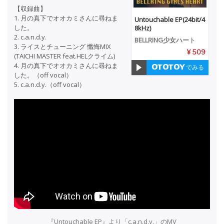
【収録曲】
1. 月の真下でオオカミさんに尋ねま
Untouchable EP(24bit/4
した。
8kHz)
2. c.a.n.d.y.
BELLRING少女ハート
3. ライスとチューニング 懺悔MIX
¥ 509
(TAICHI MASTER feat.HELクライム)
4. 月の真下でオオカミさんに尋ねま
でみる
した。（off vocal）
5. c.a.n.d.y.（off vocal）
『Untouchable EP』より「c.a.n.d.y.」のMV