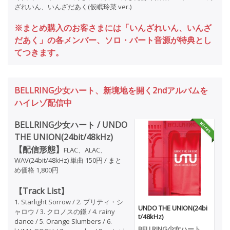
ざれいん、いんざだあく(仮眠玲菜 ver.)
※まとめ購入のお客さまには「いんざれいん、いんざ
だあく」の各メンバー、ソロ・パート音源が特典とし
てつきます。
BELLRING少女ハート、新境地を開く2ndアルバムを
ハイレゾ配信中
BELLRING少女ハート / UNDO
THE UNION(24bit/48kHz)
【配信形態】
FLAC、ALAC、
WAV(24bit/48kHz) 単曲 150円 / まと
め価格 1,800円
【Track List】
1. Starlight Sorrow / 2. プリティ・シ
UNDO THE UNION(24bi
ャロウ / 3. クロノスの鎌 / 4. rainy
t/48kHz)
dance / 5. Orange Slumbers / 6.
BELLRING少女ハート