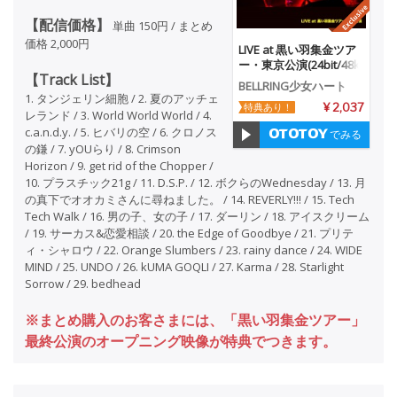
【配信価格】
単曲 150円 / まとめ
価格 2,000円
LIVE at 黒い羽集金ツア
ー・東京公演(24bit/48k
【Track List】
Hz)
BELLRING少女ハート
1. タンジェリン細胞 / 2. 夏のアッチェ
特典あり！
¥ 2,037
レランド / 3. World World World / 4.
c.a.n.d.y. / 5. ヒバリの空 / 6. クロノス
でみる
の鎌 / 7. yOUらり / 8. Crimson
Horizon / 9. get rid of the Chopper /
10. プラスチック21g / 11. D.S.P. / 12. ボクらのWednesday / 13. 月
の真下でオオカミさんに尋ねました。 / 14. REVERLY!!! / 15. Tech
Tech Walk / 16. 男の子、女の子 / 17. ダーリン / 18. アイスクリーム
/ 19. サーカス&恋愛相談 / 20. the Edge of Goodbye / 21. プリテ
ィ・シャロウ / 22. Orange Slumbers / 23. rainy dance / 24. WIDE
MIND / 25. UNDO / 26. kUMA GOQLI / 27. Karma / 28. Starlight
Sorrow / 29. bedhead
※まとめ購入のお客さまには、「黒い羽集金ツアー」
最終公演のオープニング映像が特典でつきます。