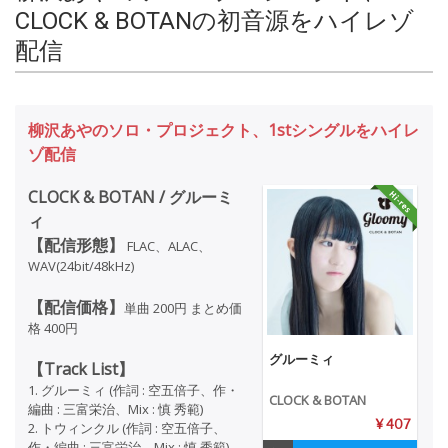
CLOCK & BOTANの初音源をハイレゾ
配信
柳沢あやのソロ・プロジェクト、1stシングルをハイレ
ゾ配信
CLOCK & BOTAN / グルーミ
ィ
【配信形態】
FLAC、ALAC、
WAV(24bit/48kHz)
【配信価格】
単曲 200円 まとめ価
格 400円
グルーミィ
【Track List】
1. グルーミィ (作詞 : 空五倍子、作・
CLOCK & BOTAN
編曲 : 三富栄治、Mix : 慎 秀範)
¥ 407
2. トウィンクル (作詞 : 空五倍子、
作・編曲 : 三富栄治、Mix : 慎 秀範)