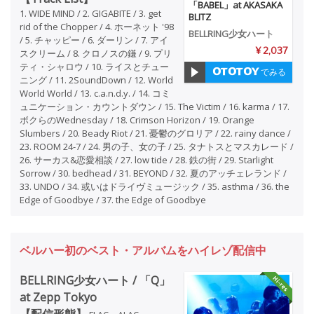
「BABEL」at AKASAKA
1. WIDE MIND / 2. GIGABITE / 3. get
BLITZ
rid of the Chopper / 4. ホーネット '98
BELLRING少女ハート
/ 5. チャッピー / 6. ダーリン / 7. アイ
¥ 2,037
スクリーム / 8. クロノスの鎌 / 9. プリ
ティ・シャロウ / 10. ライスとチュー
でみる
ニング / 11. 2SoundDown / 12. World
World World / 13. c.a.n.d.y. / 14. コミ
ュニケーション・カウントダウン / 15. The Victim / 16. karma / 17.
ボクらのWednesday / 18. Crimson Horizon / 19. Orange
Slumbers / 20. Beady Riot / 21. 憂鬱のグロリア / 22. rainy dance /
23. ROOM 24-7 / 24. 男の子、女の子 / 25. タナトスとマスカレード /
26. サーカス&恋愛相談 / 27. low tide / 28. 鉄の街 / 29. Starlight
Sorrow / 30. bedhead / 31. BEYOND / 32. 夏のアッチェレランド /
33. UNDO / 34. 或いはドライヴミュージック / 35. asthma / 36. the
Edge of Goodbye / 37. the Edge of Goodbye
ベルハー初のベスト・アルバムをハイレゾ配信中
BELLRING少女ハート / 「Q」
at Zepp Tokyo
【配信形態】