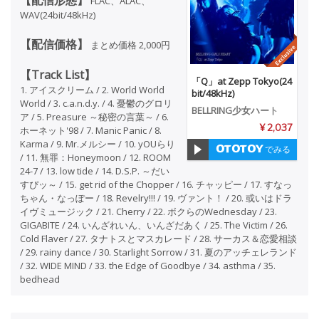
FLAC、ALAC、
WAV(24bit/48kHz)
【配信価格】
まとめ価格 2,000円
【Track List】
「Q」at Zepp Tokyo(24
1. アイスクリーム / 2. World World
bit/48kHz)
World / 3. c.a.n.d.y. / 4. 憂鬱のグロリ
BELLRING少女ハート
ア / 5. Preasure ～秘密の言葉～ / 6.
¥ 2,037
ホーネット'98 / 7. Manic Panic / 8.
Karma / 9. Mr.メルシー / 10. yOUらり
でみる
/ 11. 無罪：Honeymoon / 12. ROOM
24-7 / 13. low tide / 14. D.S.P. ～だい
すぴッ～ / 15. get rid of the Chopper / 16. チャッピー / 17. すなっ
ちゃん・なっぽー / 18. Revelry!!! / 19. ヴァント！ / 20. 或いはドラ
イヴミュージック / 21. Cherry / 22. ボクらのWednesday / 23.
GIGABITE / 24. いんざれいん、いんざだあく / 25. The Victim / 26.
Cold Flaver / 27. タナトスとマスカレード / 28. サーカス＆恋愛相談
/ 29. rainy dance / 30. Starlight Sorrow / 31. 夏のアッチェレランド
/ 32. WIDE MIND / 33. the Edge of Goodbye / 34. asthma / 35.
bedhead