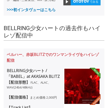
でみる
>>>初インタヴューはこちら
BELLRING少女ハートの過去作もハイ
レゾ配信中
ベルハー、赤坂BLITZでのワンマンライヴをハイレゾ
配信
BELLRING少女ハート /
「BABEL」at AKASAKA BLITZ
【配信形態】
FLAC、ALAC、
WAV(24bit/48kHz)
【配信価格】
まとめ価格 2,000円
【Track List】