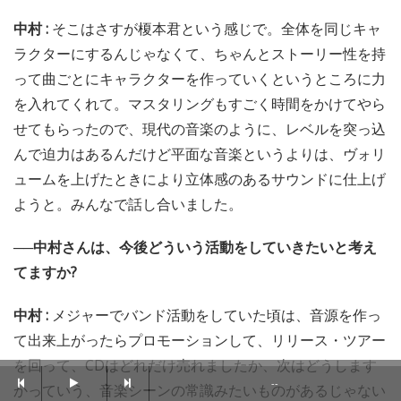
中村 :
そこはさすが榎本君という感じで。全体を同じキャ
ラクターにするんじゃなくて、ちゃんとストーリー性を持
って曲ごとにキャラクターを作っていくというところに力
を入れてくれて。マスタリングもすごく時間をかけてやら
せてもらったので、現代の音楽のように、レベルを突っ込
んで迫力はあるんだけど平面な音楽というよりは、ヴォリ
ュームを上げたときにより立体感のあるサウンドに仕上げ
ようと。みんなで話し合いました。
──中村さんは、今後どういう活動をしていきたいと考え
てますか?
中村 :
メジャーでバンド活動をしていた頃は、音源を作っ
て出来上がったらプロモーションして、リリース・ツアー
を回って、CDはどれだけ売れましたか、次はどうします
--
かっていう、音楽シーンの常識みたいものがあるじゃない