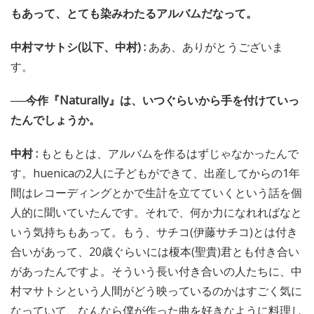
もあって、とても染みわたるアルバムだなって。
中村マサトシ(以下、中村) :
ああ、ありがとうございま
す。
──今作『Naturally』は、いつぐらいから手を付けていっ
たんでしょうか。
中村 :
もともとは、アルバムを作るはずじゃなかったんで
す。huenicaの2人に子どもができて、出産してからの1年
間はレコーディングとかで生計を立てていくという話を個
人的に聞いていたんです。それで、何か力になれればなと
いう気持ちもあって。もう、サチコ(伊藤サチコ)とは付き
合いがあって、20歳ぐらいには榎本(聖貴)君とも付き合い
があったんですよ。そういう長い付き合いの人たちに、中
村マサトシという人間がどう映っているのかはすごく気に
なっていて、なんなら僕が作った曲を好きなように料理し