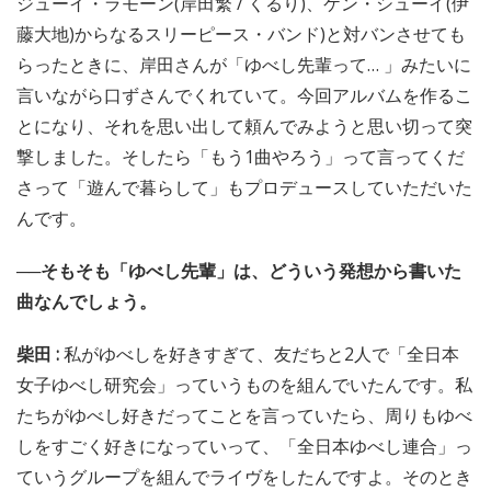
ジューイ・ラモーン(岸田繁 / くるり)、ケン・シューイ(伊
藤大地)からなるスリーピース・バンド)と対バンさせても
らったときに、岸田さんが「ゆべし先輩って… 」みたいに
言いながら口ずさんでくれていて。今回アルバムを作るこ
とになり、それを思い出して頼んでみようと思い切って突
撃しました。そしたら「もう1曲やろう」って言ってくだ
さって「遊んで暮らして」もプロデュースしていただいた
んです。
──そもそも「ゆべし先輩」は、どういう発想から書いた
曲なんでしょう。
柴田 :
私がゆべしを好きすぎて、友だちと2人で「全日本
女子ゆべし研究会」っていうものを組んでいたんです。私
たちがゆべし好きだってことを言っていたら、周りもゆべ
しをすごく好きになっていって、「全日本ゆべし連合」っ
ていうグループを組んでライヴをしたんですよ。そのとき