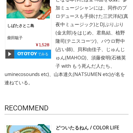
加ミュージシャンには、同作のプ
ロデュースも手掛けた三沢洋紀(真
夜中ミュージック)とDJぷりぷり
しばたさとこ島
(金太郎)をはじめ、君島結、植野
柴田聡子
隆司(テニスコーツ)、パウロ野中
¥ 1,528
(占い師)、貝和由佳子、じゅんじ
でみる
ゅん(MAHOΩ)、須藤俊明(石橋英
子 with もう死んだ人たち、
uminecosounds etc)、山本達久(NATSUMEN etc)が名を
連ねている。
RECOMMEND
どついたるねん / COLOR LIFE