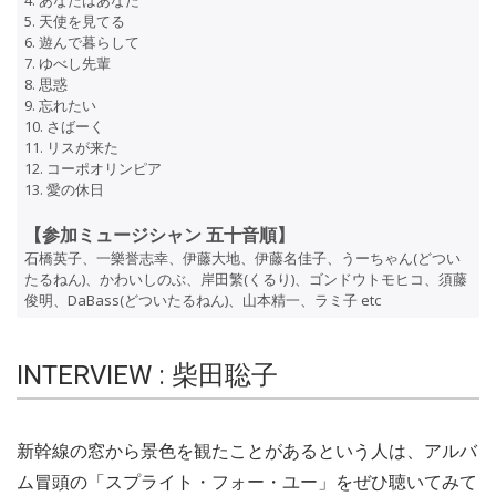
5. 天使を見てる
6. 遊んで暮らして
7. ゆべし先輩
8. 思惑
9. 忘れたい
10. さばーく
11. リスが来た
12. コーポオリンピア
13. 愛の休日
【参加ミュージシャン 五十音順】
石橋英子、一樂誉志幸、伊藤大地、伊藤名佳子、うーちゃん(どつい
たるねん)、かわいしのぶ、岸田繁(くるり)、ゴンドウトモヒコ、須藤
俊明、DaBass(どついたるねん)、山本精一、ラミ子 etc
INTERVIEW : 柴田聡子
新幹線の窓から景色を観たことがあるという人は、アルバ
ム冒頭の「スプライト・フォー・ユー」をぜひ聴いてみて