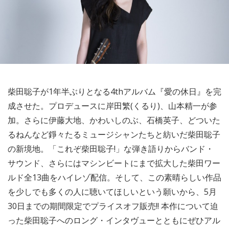
柴田聡子が1年半ぶりとなる4thアルバム『愛の休日』を完
成させた。プロデュースに岸田繁(くるり)、山本精一が参
加。さらに伊藤大地、かわいしのぶ、石橋英子、どついた
るねんなど錚々たるミュージシャンたちと紡いだ柴田聡子
の新境地。「これぞ柴田聡子!」な弾き語りからバンド・
サウンド、さらにはマシンビートにまで拡大した柴田ワー
ルド全13曲をハイレゾ配信。そして、この素晴らしい作品
を少しでも多くの人に聴いてほしいという願いから、5月
30日までの期間限定でプライスオフ販売!! 本作について迫
った柴田聡子へのロング・インタヴューとともにぜひアル