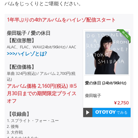
バムをじっくりとご堪能ください。
1年半ぶりの4thアルバムをハイレゾ配信スタート
柴田聡子 / 愛の休日
【配信形態】
ALAC、FLAC、WAV(24bit/96kHz) / AAC
>>>ハイレゾとは?
【配信価格】
単曲 324円(税込) / アルバム 2,700円(税
込)
愛の休日 (24bit/96kHz)
アルバム価格 2,160円(税込) ※5
月30日までの期間限定プライス
柴田聡子
オフ
¥ 2,750
でみる
【収録曲】
1. スプライト・フォー・ユー
2. 後悔
3. 大作戦
4. あなたはあなた