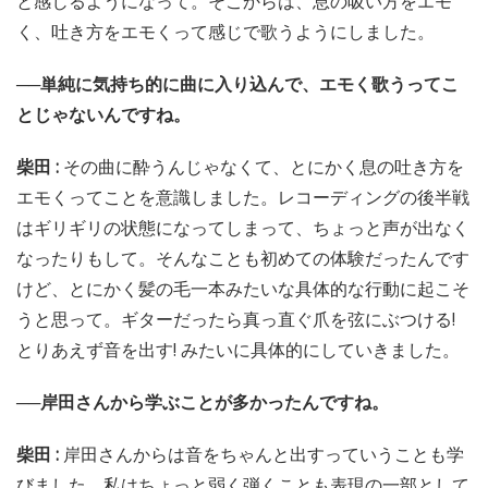
と感じるようになって。そこからは、息の吸い方をエモ
く、吐き方をエモくって感じで歌うようにしました。
──単純に気持ち的に曲に入り込んで、エモく歌うってこ
とじゃないんですね。
柴田 :
その曲に酔うんじゃなくて、とにかく息の吐き方を
エモくってことを意識しました。レコーディングの後半戦
はギリギリの状態になってしまって、ちょっと声が出なく
なったりもして。そんなことも初めての体験だったんです
けど、とにかく髪の毛一本みたいな具体的な行動に起こそ
うと思って。ギターだったら真っ直ぐ爪を弦にぶつける!
とりあえず音を出す! みたいに具体的にしていきました。
──岸田さんから学ぶことが多かったんですね。
柴田 :
岸田さんからは音をちゃんと出すっていうことも学
びました。私はちょっと弱く弾くことも表現の一部として