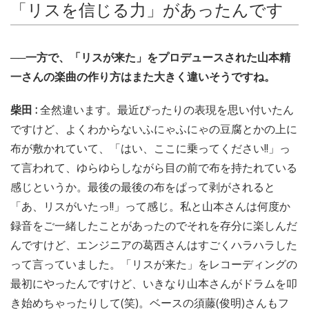
「リスを信じる力」があったんです
──一方で、「リスが来た」をプロデュースされた山本精
一さんの楽曲の作り方はまた大きく違いそうですね。
柴田 :
全然違います。最近ぴったりの表現を思い付いたん
ですけど、よくわからないふにゃふにゃの豆腐とかの上に
布が敷かれていて、「はい、ここに乗ってください!!」っ
て言われて、ゆらゆらしながら目の前で布を持たれている
感じというか。最後の最後の布をぱって剥がされると
「あ、リスがいたっ!!」って感じ。私と山本さんは何度か
録音をご一緒したことがあったのでそれを存分に楽しんだ
んですけど、エンジニアの葛西さんはすごくハラハラした
って言っていました。「リスが来た」をレコーディングの
最初にやったんですけど、いきなり山本さんがドラムを叩
き始めちゃったりして(笑)。ベースの須藤(俊明)さんもフ