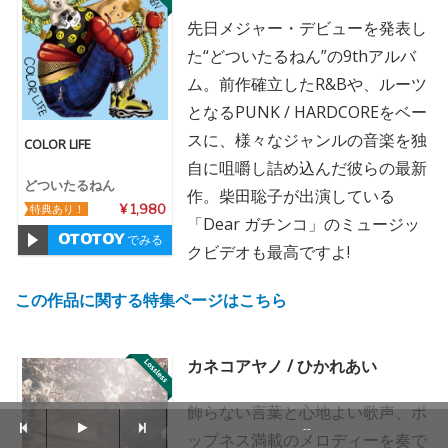
先日メジャー・デビューを発表し
た“どついたるねん”の9thアルバ
ム。前作確立したR&Bや、ルーツ
となるPUNK / HARDCOREをベー
スに、様々なジャンルの音楽を独
COLOR LIFE
自に咀嚼し詰め込んだ彼らの最新
どついたるねん
作。柴田聡子が出演している
特典あり！
¥ 1,980
「Dear ガチンコ」のミュージッ
でみる
クビデオも最高ですよ!
この作品に関する特集ページはこちら
カネコアヤノ / ひかれあい
飾らない言葉と心地よい歌声、ポ
--
ップネス満載のメロディーを奏で