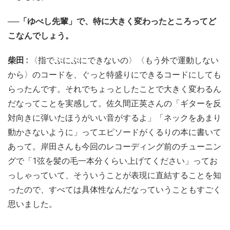
──「ゆべし先輩」で、特に大きく変わったところってど
こなんでしょう。
柴田 :
〈指でぷにぷにできないの〉〈もう外で運動しない
から〉のコードを、ぐっと特盛りにできるコードにしても
らったんです。それでちょっとしたことで大きく変わるん
だなってことを実感して。佐久間正英さんの「ギターを反
対向きに弾いたほうがいい音がするよ」「ネックをあまり
動かさないように」ってエピソードがくるりの本に書いて
あって。岸田さんも今回のレコーディング前のチューニン
グで「1弦を髪の毛一本分くらい上げてください」ってお
っしゃっていて、そういうことが表現に直結することを知
ったので、すべては具体性なんだなっていうこともすごく
思いました。