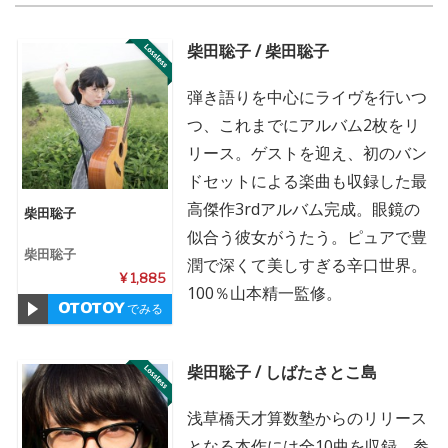
柴田聡子 / 柴田聡子
弾き語りを中心にライヴを行いつ
つ、これまでにアルバム2枚をリ
リース。ゲストを迎え、初のバン
ドセットによる楽曲も収録した最
高傑作3rdアルバム完成。眼鏡の
柴田聡子
似合う彼女がうたう。ピュアで豊
柴田聡子
潤で深くて美しすぎる辛口世界。
¥ 1,885
100％山本精一監修。
でみる
柴田聡子 / しばたさとこ島
浅草橋天才算数塾からのリリース
となる本作には全10曲を収録。参