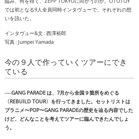
臨み、何を得て、ZEPP TOKYOに向かうのか。OTOTOY
では初となる9人全員同時インタヴューで、それぞれの想
いを訊いた。
インタヴュー&文 : 西澤裕郎
写真 : Jumpei Yamada
今の９人で作っていくツアーにでき
ている
──GANG PARADE は、7月から全国９箇所をめぐる
〈REBUILD TOUR〉を行ってきました。セットリストは
プラニメ〜POP〜GANG PARADEの歴史を辿る内容でした
けど、どんなことを考えてツアーに臨んできたんでしょ
う。