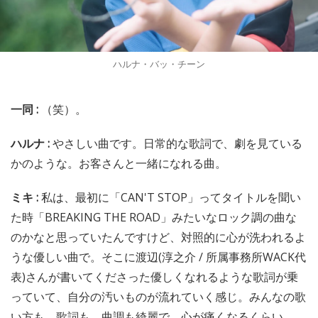
ハルナ・バッ・チーン
一同 :
（笑）。
ハルナ :
やさしい曲です。日常的な歌詞で、劇を見ている
かのような。お客さんと一緒になれる曲。
ミキ :
私は、最初に「CAN'T STOP」ってタイトルを聞い
た時「BREAKING THE ROAD」みたいなロック調の曲な
のかなと思っていたんですけど、対照的に心が洗われるよ
うな優しい曲で。そこに渡辺(淳之介 / 所属事務所WACK代
表)さんが書いてくださった優しくなれるような歌詞が乗
っていて、自分の汚いものが流れていく感じ。みんなの歌
い方も、歌詞も、曲調も綺麗で、心が痛くなるくらい