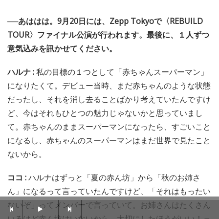
──あははは。9月20日には、Zepp Tokyoで〈REBUILD
TOUR〉ファイナル公演が行われます。最後に、１人ずつ
意気込みを訊かせてください。
ハルナ :
私の目標の１つとして「赤ちゃんスーパーマン」
になりたくて。デビュー当時、まだ赤ちゃんのような状態
だったし、それを消し去ることばかり考えていたんですけ
ど、今はそれもひとつの魅力じゃないかと思っていまし
て。赤ちゃんのままスーパーマンになったら、すごいこと
になるし、赤ちゃんのスーパーマンはまだ世界で見たこと
ないから。
ココ :
ハルナはずっと「夏の赤ん坊」から「秋のお姉さ
ん」になるって言っていたんですけど、「それはもったい
ないぞ」ってメンバーで言っていて。お姉さんはたくさん
--
いるけど赤ん坊はいないから、大切にしたほうがいい！っ