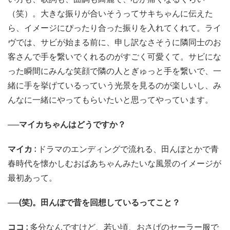
（笑）。大きな振りが合いそうってサキちゃんに伝えた
ら、イメージにぴったり合った振りを入れてくれて。ライ
ヴでは、サビが始まる前に、申し訳なさそうに隣同士のお
客さんで手を繋いでくれるのがすごく可愛くて。サビにな
った瞬間にみんな笑顔で隣の人とぎゅっと手を繋いで、一
緒に手を挙げているっていう光景を見るのが楽しいし、み
んなに一緒にやってもらいたいと思ってやっています。
──マイカちゃんはどうですか？
マイカ :
ドラマのエンディングで流れる、田んぼとかで青
春時代を懐かしむおばあちゃんみたいな風景のイメージが
最初あって。
──(笑)。田んぼで昔を回想しているってこと？
ココ :
多分なんですけど、若い頃、おさげのセーラー服で