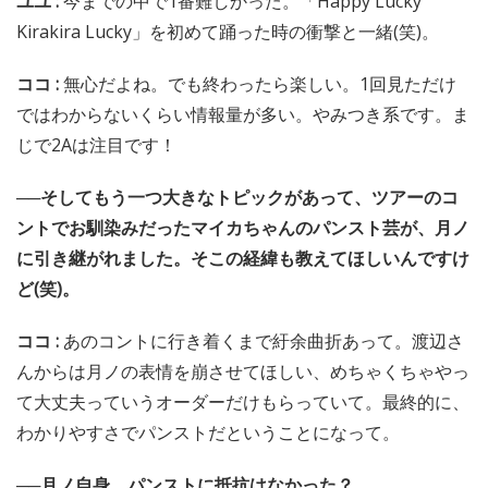
ユユ :
今までの中で1番難しかった。「Happy Lucky
Kirakira Lucky」を初めて踊った時の衝撃と一緒(笑)。
ココ :
無心だよね。でも終わったら楽しい。1回見ただけ
ではわからないくらい情報量が多い。やみつき系です。ま
じで2Aは注目です！
──そしてもう一つ大きなトピックがあって、ツアーのコ
ントでお馴染みだったマイカちゃんのパンスト芸が、月ノ
に引き継がれました。そこの経緯も教えてほしいんですけ
ど(笑)。
ココ :
あのコントに行き着くまで紆余曲折あって。渡辺さ
んからは月ノの表情を崩させてほしい、めちゃくちゃやっ
て大丈夫っていうオーダーだけもらっていて。最終的に、
わかりやすさでパンストだということになって。
──月ノ自身、パンストに抵抗はなかった？